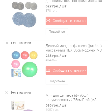
для спины, шеи, ног (самомассажа
МФР, миофасциального релиза)
627 грн.
/ шт.
OSPORT (MS 2481)
878 грн.
Сообщить о наличии
Подробнее
Нет в наличии
Детский мяч для фитнеса (фитбол)
массажный ПВХ 50см Роджер (MS
1969)
285 грн.
/ шт.
424 грн.
Сообщить о наличии
Подробнее
Нет в наличии
Мяч для фитнеса (фитбол)
полумассажный 75см Profi (MS
1653)
585 грн.
/ шт.
1057 грн.