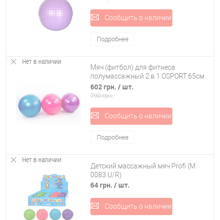
Сообщить о наличии
Подробнее
Нет в наличии
Мяч (фитбол) для фитнеса
полумассажный 2 в 1 OSPORT 65см
(FI­-4437-65)
602 грн.
/ шт.
790 грн.
Сообщить о наличии
Подробнее
Нет в наличии
Детский массажный мяч Profi (M
0083 U/R)
64 грн.
/ шт.
Сообщить о наличии