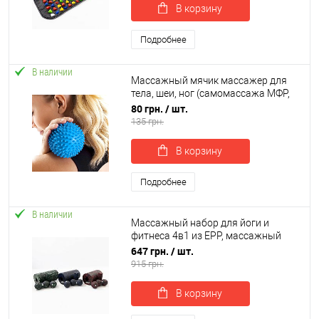
В корзину
Подробнее
В наличии
Массажный мячик массажер для
тела, шеи, ног (самомассажа МФР,
миофасциального релиза) OSPORT
80 грн.
/ шт.
7.5см (MS 0943-H)
135 грн.
В корзину
Подробнее
В наличии
Массажный набор для йоги и
фитнеса 4в1 из EPP, массажный
валик (йога ролл)+массажный мяч
647 грн.
/ шт.
МФР OSPORT (OF-0282)
915 грн.
В корзину