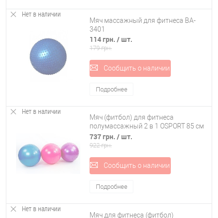
Нет в наличии
Мяч массажный для фитнеса BA-
3401
114 грн.
/ шт.
179 грн.
Сообщить о наличии
Подробнее
Нет в наличии
Мяч (фитбол) для фитнеса
полумассажный 2 в 1 OSPORT 85 см
(FI-­4437-85)
737 грн.
/ шт.
922 грн.
Сообщить о наличии
Подробнее
Нет в наличии
Мяч для фитнеса (фитбол)