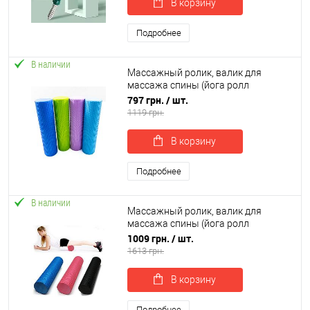
В корзину
Подробнее
В наличии
Массажный ролик, валик для
массажа спины (йога ролл
массажер для спины, шеи, ног)
797 грн.
/ шт.
OSPORT 60*15см (MS 3231-5)
1119 грн.
В корзину
Подробнее
В наличии
Массажный ролик, валик для
массажа спины (йога ролл
массажер для спины, шеи, ног)
1009 грн.
/ шт.
OSPORT 90*15см (MS 3232)
1613 грн.
В корзину
Подробнее