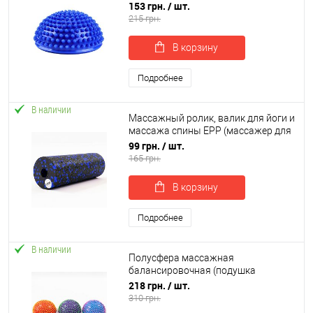
массажер для ног и стоп) OSPORT
153 грн.
/ шт.
(OF-0299)
215 грн.
В корзину
Подробнее
В наличии
Массажный ролик, валик для йоги и
массажа спины EPP (массажер для
спины, шеи, ног) OSPORT 15х5см
99 грн.
/ шт.
(OF-0322)
165 грн.
В корзину
Подробнее
В наличии
Полусфера массажная
балансировочная (подушка
массажер для ног и стоп) OSPORT
218 грн.
/ шт.
(MS 4193)
310 грн.