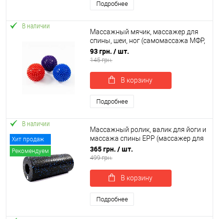
Подробнее
В наличии
Массажный мячик, массажер для
спины, шеи, ног (самомассажа МФР,
миофасциального релиза) OSPORT
93 грн.
/ шт.
9см (MS 1493)
145 грн.
В корзину
Подробнее
В наличии
Массажный ролик, валик для йоги и
массажа спины EPP (массажер для
Хит продаж
спины, шеи, ног) OSPORT 33х14см
365 грн.
/ шт.
Рекомендуем
(OF-0318)
499 грн.
В корзину
Подробнее