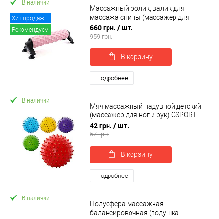
В наличии
Массажный ролик, валик для
массажа спины (массажер для
Хит продаж
спины, шеи, ног) на подставке
660 грн.
/ шт.
Рекомендуем
OSPORT 45см (OF-0310)
959 грн.
В корзину
Подробнее
В наличии
Мяч массажный надувной детский
(массажер для ног и рук) OSPORT
13см (MS 0025)
42 грн.
/ шт.
57 грн.
В корзину
Подробнее
В наличии
Полусфера массажная
балансировочная (подушка