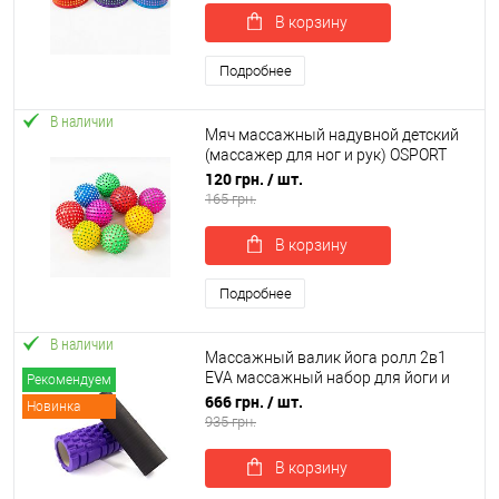
В корзину
Подробнее
В наличии
Мяч массажный надувной детский
(массажер для ног и рук) OSPORT
15см (MS 4525)
120 грн.
/ шт.
165 грн.
В корзину
Подробнее
В наличии
Массажный валик йога ролл 2в1
EVA массажный набор для йоги и
Рекомендуем
фитнеса для массажа и растяжки
666 грн.
/ шт.
Новинка
OSPORT (OF-0319)
935 грн.
В корзину