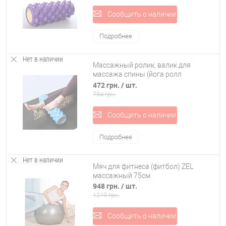
Сообщить о наличии
Подробнее
Нет в наличии
Массажный ролик, валик для
массажа спины (йога ролл
массажер для спины, шеи, ног)
472 грн.
/ шт.
OSPORT 45*14см (MS 0857-5)
754 грн.
Сообщить о наличии
Подробнее
Нет в наличии
Мяч для фитнеса (фитбол) ZEL
массажный 75см
948 грн.
/ шт.
1219 грн.
Сообщить о наличии