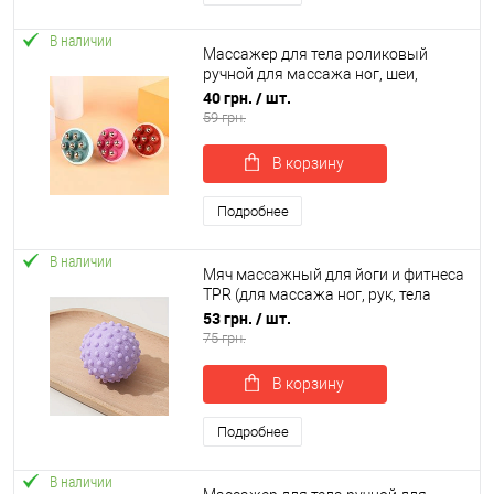
В наличии
Массажер для тела роликовый
ручной для массажа ног, шеи,
спины, рук 8.5 см OSPORT (MS 4666)
40 грн.
/ шт.
59 грн.
В корзину
Подробнее
В наличии
Мяч массажный для йоги и фитнеса
TPR (для массажа ног, рук, тела
МФР) 5см OSPORT (MS 4191)
53 грн.
/ шт.
75 грн.
В корзину
Подробнее
В наличии