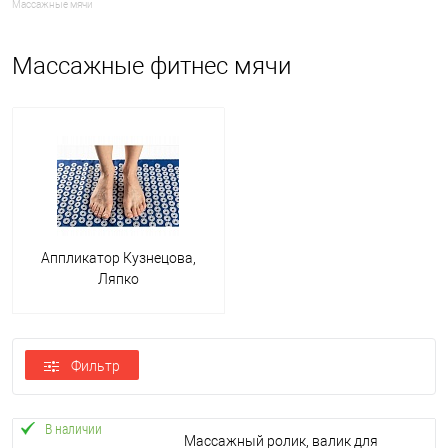
Массажные мячи
массажный фитбол из общего разнообразия, ответим на
интересующие вопросы.
Массажные фитнес мячи
Как выбрать массажный мяч, какие бывают
Существует вариации шаров. Какой же массажный мяч для
фитнеса купить с оглядкой на это? Нужен анализ и четкое
понимание целевого использования девайса. Рассмотрим
предлагаемые позиции:
Диаметр. Этот критерий при выборе, зависит от роста. В
положении сидя ноги согнуты в коленях под прямым углом.
Аппликатор Кузнецова,
С шипами. Игольчатое покрытие мяча обеспечивает прилив
Ляпко
крови к мышцам, разогревая их, улучшит кровообращение,
послужит миорелаксантом.
Гладкий. Оказывает благотворное влияние на позвоночник,
суставы, мышцы малого таза. Помогает в реабилитации
Фильтр
после травм.
Полумассажный. Комплексный подход, состоит в равной
В наличии
Массажный ролик, валик для
степени из гладкой и игольчатой поверхностей.