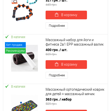
321 грн.
/ шт.
ног OSPORT (MS 4089)
449 грн.
В корзину
Подробнее
В наличии
Массажный набор для йоги и
фитнеса 2в1 EPP массажный валик
Хит продаж
йога ролл для массажа и растяжки
400 грн.
/ шт.
Рекомендуем
OSPORT (OF-0312)
609 грн.
В корзину
Подробнее
В наличии
Массажный ортопедический коврик
для детей + массажный мячик
массажер для ног МФР OSPORT Set
363 грн.
/ набор
42 (n-0072)
509 грн.