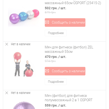
массажный 65см OSPORT (25415-2)
502 грн.
/ шт.
679 грн.
Сообщить о наличии
Подробнее
Нет в наличии
Мяч для фитнеса (фитбол) ZEL
массажный 55см
470 грн.
/ шт.
974 грн.
Сообщить о наличии
Подробнее
Нет в наличии
Мяч (фитбол) для фитнеса
полумассажный 2 в 1 OSPORT
глянец 65см (25415-27)
559 грн.
/ шт.