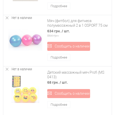
Подробнее
Нет в наличии
Мяч (фитбол) для фитнеса
полумассажный 2 в 1 OSPORT 75 см
(FI­4437-75)
634 грн.
/ шт.
864 грн.
Сообщить о наличии
Подробнее
Нет в наличии
Детский массажный мяч Profi (MS
0413)
68 грн.
/ шт.
Сообщить о наличии
Подробнее