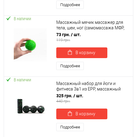
Подробнее
В наличии
Массажный мячик массажер для
тела, шеи, ног (самомассажа МФР,
миофасциального релиза) OSPORT
73 грн.
/ шт.
6.5см (OF-0196-H)
119 грн.
В корзину
Подробнее
В наличии
Массажный набор для йоги и
фитнеса 3в1 из EPP, массажный
валик (йога ролл)+массажный мяч
325 грн.
/ шт.
МФР OSPORT (OF-0281)
440 грн.
В корзину
Подробнее