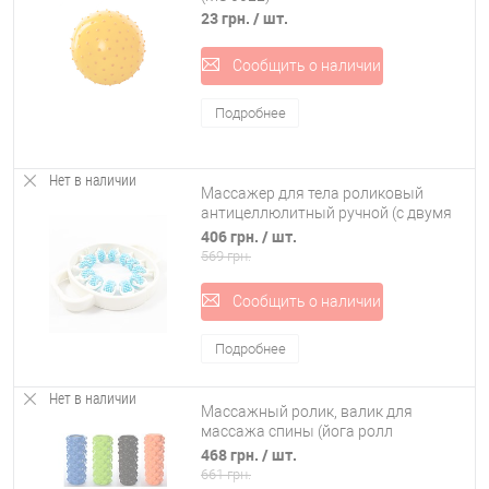
23 грн.
/ шт.
Сообщить о наличии
Подробнее
Нет в наличии
Массажер для тела роликовый
антицеллюлитный ручной (с двумя
ручками для ног, шеи) 23x28 см
406 грн.
/ шт.
OSPORT (MS 4223)
569 грн.
Сообщить о наличии
Подробнее
Нет в наличии
Массажный ролик, валик для
массажа спины (йога ролл
массажер для спины, шеи, ног)
468 грн.
/ шт.
OSPORT 34*14см (OF-0090)
661 грн.