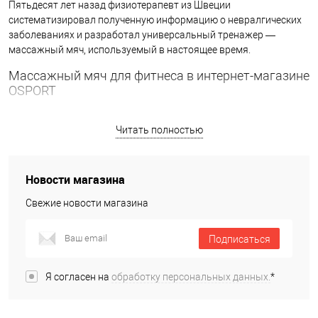
Пятьдесят лет назад физиотерапевт из Швеции
систематизировал полученную информацию о невралгических
заболеваниях и разработал универсальный тренажер —
массажный мяч, используемый в настоящее время.
Массажный мяч для фитнеса в интернет-магазине
OSPORT
Актуальный вопрос нашего времени — здоровый образ жизни.
Читать полностью
Люди стали чаще задумываться о состоянии организма.
Черпая информацию из интернета, мы натыкаемся на термин
“фитбол”, и изучая информацию, задаемся вопросом “где
купить массажный мяч, который подойдет именно мне?”.
Новости магазина
Компания OSPORT, являющаяся известным производителем и
Свежие новости магазина
поставщиком спорттоваров в Украине, имеет широкий спектр
массажных атрибутов. В нашем интернет-магазине только
Подписаться
актуальные предложения. Мы поможем выбрать подходящий
массажный фитбол из общего разнообразия, ответим на
интересующие вопросы.
Я согласен на
обработку персональных данных.
*
Как выбрать массажный мяч, какие бывают