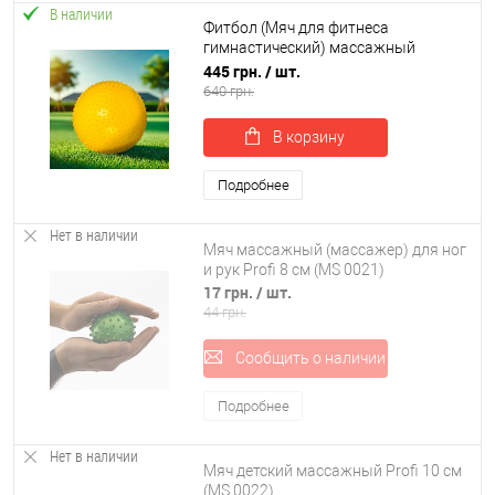
В наличии
Фитбол (Мяч для фитнеса
гимнастический) массажный
OSPORT 55 см (MS 1971)
445 грн.
/ шт.
640 грн.
В корзину
Подробнее
Нет в наличии
Мяч массажный (массажер) для ног
и рук Profi 8 см (MS 0021)
17 грн.
/ шт.
44 грн.
Сообщить о наличии
Подробнее
Нет в наличии
Мяч детский массажный Profi 10 см
(MS 0022)