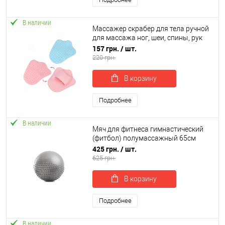
В наличии
Массажер скрабер для тела ручной
для массажа ног, шеи, спины, рук
OSPORT (MS 4667-1)
157 грн.
/ шт.
220 грн.
В корзину
Подробнее
В наличии
Мяч для фитнеса гимнастический
(фитбол) полумассажный 65см
OSPORT (MS 1652)
425 грн.
/ шт.
625 грн.
В корзину
Подробнее
В наличии