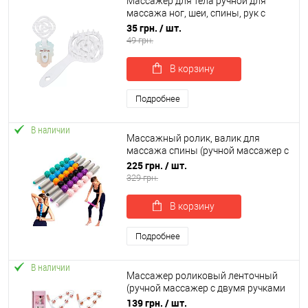
Массажер для тела ручной для
массажа ног, шеи, спины, рук с
ручкой OSPORT 19см (MS 4671)
35 грн.
/ шт.
49 грн.
В корзину
Подробнее
В наличии
Массажный ролик, валик для
массажа спины (ручной массажер с
двумя ручками для шеи, ног)
225 грн.
/ шт.
51х5см OSPORT (MS 3404)
329 грн.
В корзину
Подробнее
В наличии
Массажер роликовый ленточный
(ручной массажер с двумя ручками
для спины, шеи, ног) 110см OSPORT
139 грн.
/ шт.