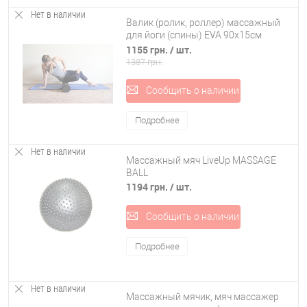
Нет в наличии
Валик (ролик, роллер) массажный
для йоги (спины) EVA 90х15см
OSPORT (MS 1873-2)
1155 грн.
/ шт.
1387 грн.
Сообщить о наличии
Подробнее
Нет в наличии
Массажный мяч LiveUp MASSAGE
BALL
1194 грн.
/ шт.
Сообщить о наличии
Подробнее
Нет в наличии
Массажный мячик, мяч массажер