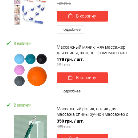
(MS 4537)
189 грн.
В корзину
Подробнее
В наличии
Массажный мячик, мяч массажер
для спины, шеи, ног (самомассажа
МФР, миофасциального релиза)
179 грн.
/ шт.
силикагель OSPORT (MS 3271-4)
251 грн.
В корзину
Подробнее
В наличии
Массажный ролик, валик для
массажа спины ручной массажер с
двумя ручками для шеи, ног 49х5см
350 грн.
/ шт.
OSPORT (MS 4815)
499 грн.