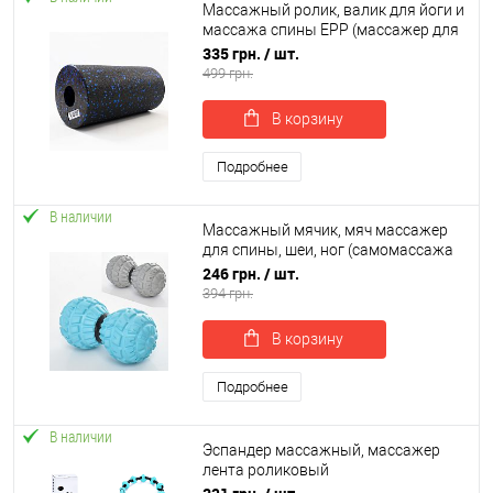
Массажный ролик, валик для йоги и
массажа спины EPP (массажер для
спины, шеи, ног) OSPORT 30х15см
335 грн.
/ шт.
(OF-0321)
499 грн.
В корзину
Подробнее
В наличии
Массажный мячик, мяч массажер
для спины, шеи, ног (самомассажа
МФР, миофасциального релиза)
246 грн.
/ шт.
OSPORT (MS 2484)
394 грн.
В корзину
Подробнее
В наличии
Эспандер массажный, массажер
лента роликовый
антицеллюлитный для спины, шеи,