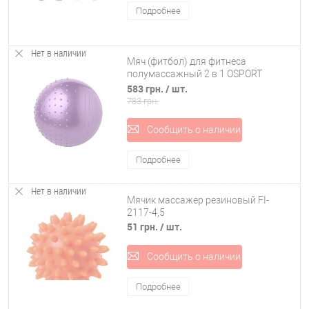
Подробнее
Нет в наличии
Мяч (фитбол) для фитнеса
полумассажный 2 в 1 OSPORT
глянец 75см (25415-28)
583 грн.
/ шт.
783 грн.
Сообщить о наличии
Подробнее
Нет в наличии
Мячик массажер резиновый FI-
2117-4,5
51 грн.
/ шт.
Сообщить о наличии
Подробнее