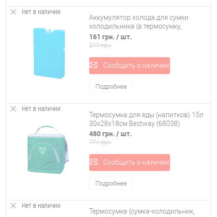
Нет в наличии
Аккумулятор холода для сумки
холодильника (в термосумку,
термобокс) 450мл Stenson (R30079)
161 грн.
/ шт.
217 грн.
Сообщить о наличии
Подробнее
Нет в наличии
Термосумка для еды (напитков) 15л
30х28х18см Bestway (68038)
480 грн.
/ шт.
771 грн.
Сообщить о наличии
Подробнее
Нет в наличии
Термосумка (сумка-холодильник,