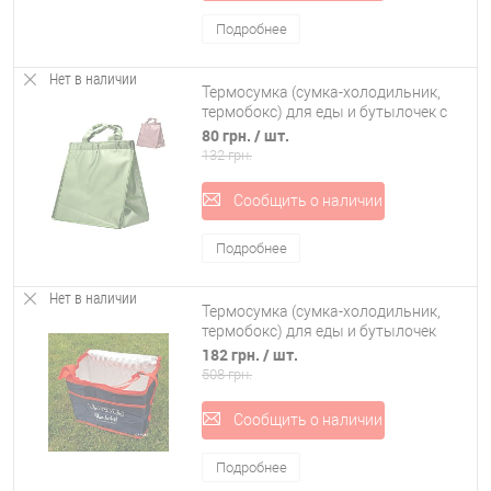
Подробнее
Нет в наличии
Термосумка (сумка-холодильник,
термобокс) для еды и бутылочек с
ручками 29*29*22см Stenson
80 грн.
/ шт.
(R26903)
132 грн.
Сообщить о наличии
Подробнее
Нет в наличии
Термосумка (сумка-холодильник,
термобокс) для еды и бутылочек
большая 18л Wanderlust (R28804)
182 грн.
/ шт.
508 грн.
Сообщить о наличии
Подробнее