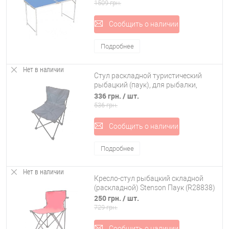
Stenson (MH-3089XL)
1509 грн.
Сообщить о наличии
Подробнее
Нет в наличии
Стул раскладной туристический
рыбацкий (паук), для рыбалки,
пикника со спинкой 45*45*70см
336 грн.
/ шт.
Stenson (MH-3069L)
536 грн.
Сообщить о наличии
Подробнее
Нет в наличии
Кресло-стул рыбацкий складной
(раскладной) Stenson Паук (R28838)
250 грн.
/ шт.
729 грн.
Сообщить о наличии