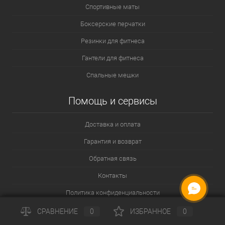
который не даст вам замерзнуть и сгладит неровности земли.
Спортивные маты
Посуда для похода должна быть легкой, универсальной и
Боксерские перчатки
занимать мало места. Обратите внимание на готовые
Резинки для фитнеса
комплекты посуды для туризма, так как они складываются как
матрешка – одна деталь в другую и занимают небольшой
Гантели для фитнеса
карман рюкзака.
Спальные мешки
Правила выбора туристического инвентаря
Помощь и сервисы
Доставка и оплата
Гарантия и возврат
Обратная связь
Контакты
ОНЛАЙН ЧАТ
Политика конфиденциальности
Пользовательское соглашение
СРАВНЕНИЕ
0
ИЗБРАННОЕ
0