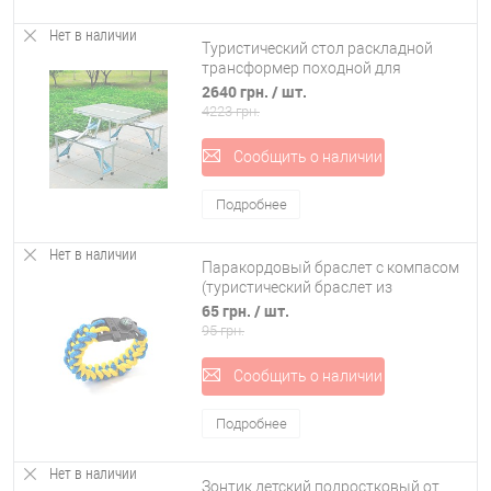
Нет в наличии
Туристический стол раскладной
трансформер походной для
кемпинга и рыбалки Stenson (MH-
2640 грн.
/ шт.
3302)
4223 грн.
Сообщить о наличии
Подробнее
Нет в наличии
Паракордовый браслет с компасом
(туристический браслет из
паракорда) OSPORT (ty-0054)
65 грн.
/ шт.
95 грн.
Сообщить о наличии
Подробнее
Нет в наличии
Зонтик детский подростковый от