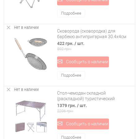
Подробнее
Нет в наличии
Сковорода (сковородка) для
барбекю антипригарная 30.4х4см
Stenson (MH-2057)
422 грн.
/ шт.
592 грн.
Сообщить о наличии
Подробнее
Нет в наличии
Стол-чемодан складной
(раскладной) туристический
(походный, для пикника) сдвоенный
1379 грн.
/ шт.
+ 4 стула (R28855)
2206 грн.
Сообщить о наличии
Подробнее