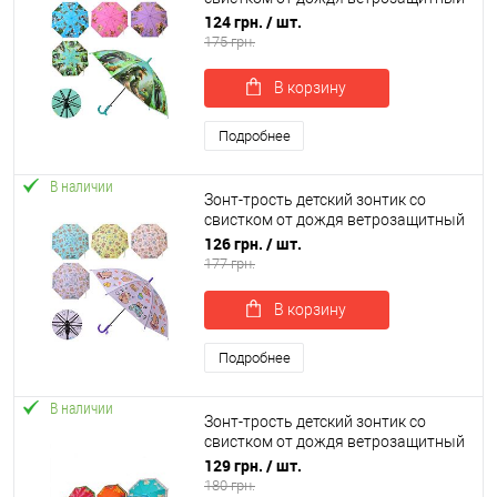
84см OSPORT (MK 5814)
124 грн.
/ шт.
175 грн.
В корзину
Подробнее
В наличии
Зонт-трость детский зонтик со
свистком от дождя ветрозащитный
Капибара 84см OSPORT (MK 5789)
126 грн.
/ шт.
177 грн.
В корзину
Подробнее
В наличии
Зонт-трость детский зонтик со
свистком от дождя ветрозащитный
84см OSPORT (MK 5887)
129 грн.
/ шт.
180 грн.