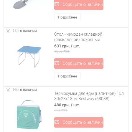
Сообщить о наличии
Подробнее
Нет в наличии
Стол - чемодан складной
(раскладной) походный
(туристический) Stenson (R28857)
631 грн.
/ шт.
1253 грн.
Сообщить о наличии
Подробнее
Нет в наличии
Термосумка для еды (напитков) 15л
30х28х18см Bestway (68038)
480 грн.
/ шт.
771 грн.
Сообщить о наличии