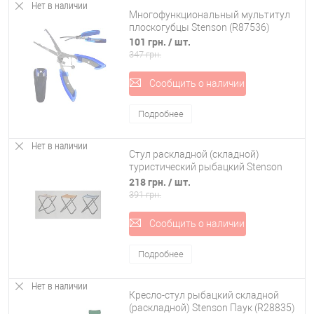
Нет в наличии
Многофункциональный мультитул
плоскогубцы Stenson (R87536)
101 грн.
/ шт.
347 грн.
Сообщить о наличии
Подробнее
Нет в наличии
Стул раскладной (складной)
туристический рыбацкий Stenson
(R28849)
218 грн.
/ шт.
391 грн.
Сообщить о наличии
Подробнее
Нет в наличии
Кресло-стул рыбацкий складной
(раскладной) Stenson Паук (R28835)