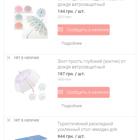
дождя ветрозащитный
разноцветный прозрачный (яркий
144 грн.
/ шт.
цветок) 92см Profi (MK 4112)
231 грн.
Сообщить о наличии
Подробнее
Нет в наличии
Зонт-трость глубокий (зонтик) от
дождя ветрозащитный
полуавтомат 60см Весна Stenson
167 грн.
/ шт.
(R83141)
352 грн.
Сообщить о наличии
Подробнее
Нет в наличии
Туристический раскладной
усиленный стол чемодан для
пикника и рыбалки, кемпинга
944 грн.
/ шт.