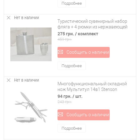
Подробнее
Нет в наличии
Туристический сувенирный набор
фляга + 4 рюмки из нержавеющей
стали Stenson (R86716)
275 грн.
/ комплект
459 грн.
Сообщить о наличии
Подробнее
Нет в наличии
Многофункциональный складной
нож Мультитул 14в1 Stenson
(R87539/R16617)
94 грн.
/ шт.
243 грн.
Сообщить о наличии
Подробнее