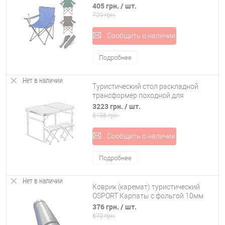
405 грн.
/ шт.
729 грн.
Сообщить о наличии
Подробнее
Нет в наличии
Туристический стол раскладной
трансформер походной для
кемпинга и рыбалки +4 стула
3223 грн.
/ шт.
Stenson (MH-3303)
5156 грн.
Сообщить о наличии
Подробнее
Нет в наличии
Коврик (каремат) туристический
OSPORT Карпаты с фольгой 10мм
(FI-0109-1)
376 грн.
/ шт.
672 грн.