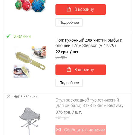
В корзину
Подробнее
В наличии
Нож кухонный для чистки рыбы и
овощей 17см Stenson (R21979)
22 грн.
/ шт.
37 грн.
В корзину
Подробнее
Нет в наличии
Стул раскладной туристический
(для рыбали) 31х31х38см Bestway
(68070)
376 грн.
/ шт.
721 грн.
Сообщить о наличии