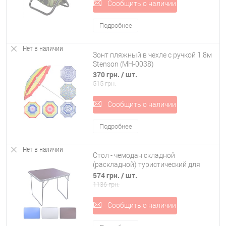
Сообщить о наличии
Подробнее
Нет в наличии
Зонт пляжный в чехле с ручкой 1.8м
Stenson (MH-0038)
370 грн.
/ шт.
515 грн.
Сообщить о наличии
Подробнее
Нет в наличии
Стол - чемодан складной
(раскладной) туристический для
пикника Stenson (R28858)
574 грн.
/ шт.
1136 грн.
Сообщить о наличии