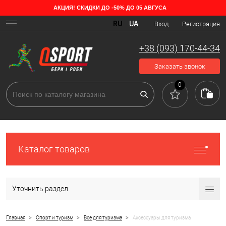
АКЦИЯ! СКИДКИ ДО -50% ДО 05 АВГУСА
Разновидности аксессуаров для туризма
RU
UA
Вход
Регистрация
Чтобы подготовиться к походу на природу, вам ну подобрать
подходящее снаряжение. Минимальный туристический набор
+38 (093) 170-44-34
включает в себя множество вещей первой необходимости –
правильную одежду, обувь, головной убор, палатку, спальник,
Заказать звонок
каремат, посуду. Но для комфорта нужны дополнительные
аксессуары, чтобы отдохнуть с удовольствием даже зимой. Это
0
надувные шезлонги и подушки, зонты и накидки от дождя,
раскладные стулья и столики и тому подобное.
Каталог товаров
Уточнить раздел
>
>
>
Главная
Спорт и туризм
Все для туризма
Аксессуары для туризма