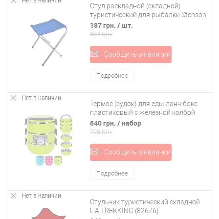
Стул раскладной (складной)
туристический для рыбалки Stenson
(R28848)
187 грн.
/ шт.
334 грн.
Сообщить о наличии
Подробнее
Нет в наличии
Термос (судок) для еды ланч-бокс
пластиковый с железной колбой
2.25л Stenson (C-127)
640 грн.
/ набор
798 грн.
Сообщить о наличии
Подробнее
Нет в наличии
Стульчик туристический складной
L.A.TREKKING (82676)