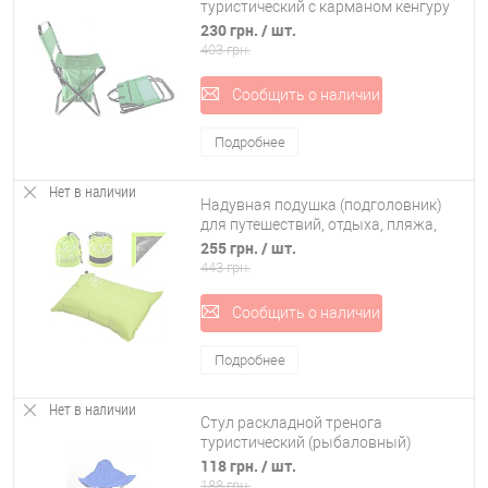
туристический с карманом кенгуру
Stenson (MH-3071)
230 грн.
/ шт.
403 грн.
Сообщить о наличии
Подробнее
Нет в наличии
Надувная подушка (подголовник)
для путешествий, отдыха, пляжа,
под шею в самолет Stenson
255 грн.
/ шт.
(YFC500)
443 грн.
Сообщить о наличии
Подробнее
Нет в наличии
Стул раскладной тренога
туристический (рыбаловный)
складной Stenson (R28851)
118 грн.
/ шт.
188 грн.