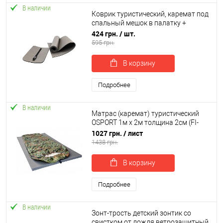
В наличии
Коврик туристический, каремат под
Читать полностью
спальный мешок в палатку +
поджопник сидушка пенопопа
424 грн.
/ шт.
OSPORT Lite (ty-0047)
595 грн.
В корзину
Подробнее
В наличии
Матрас (каремат) туристический
OSPORT 1м х 2м толщина 2см (FI-
0015-20)
1027 грн.
/ лист
1438 грн.
В корзину
Подробнее
В наличии
Зонт-трость детский зонтик со
свистком от дождя ветрозащитный