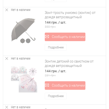
Нет в наличии
Зонт-трость унисекс (зонтик) от
дождя ветрозащитный
полуавтомат 107 см Stenson
144 грн.
/ шт.
(T05717)
330 грн.
Сообщить о наличии
Подробнее
Нет в наличии
Зонтик детский со свистком от
дождя ветрозащитный
разноцветный прозрачный 79см
144 грн.
/ шт.
Profi (MK 4145)
231 грн.
Сообщить о наличии
Подробнее
Нет в наличии