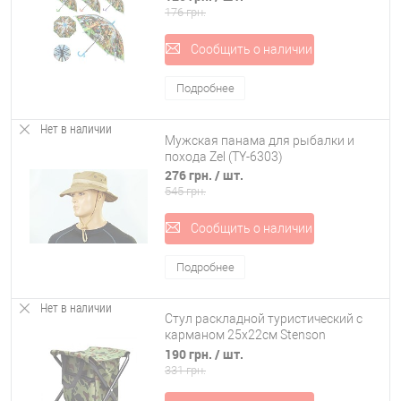
176 грн.
Сообщить о наличии
Подробнее
Нет в наличии
Мужская панама для рыбалки и
похода Zel (TY-6303)
276 грн.
/ шт.
545 грн.
Сообщить о наличии
Подробнее
Нет в наличии
Стул раскладной туристический с
карманом 25х22см Stenson
(WSI41147-3)
190 грн.
/ шт.
331 грн.