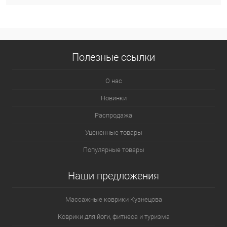
Для любой вылазки на природу нужно придерживаться
требований к инвентарю:
Полезные ссылки
небольшой вес предметов, которые вы будете нести;
скорость и простота в установке снаряжения, легкость
О нас
ремонта в условиях похода;
Новинки
надежность аксессуаров и их прочность в условиях
Распродажа
мороза, влажности, жары;
Уцененные товары
универсальность предметов для всех участников похода;
Популярные товары
гигиеничность и безопасность инвентаря;
точный подбор размеров каремата под палатку, котелка
Наши предложения
под горелку и т.д.
Массажные коврики Кузнецова
Даже если у вас отличный спальный мешок, вашей спине нужна
дополнительная защита от холодной земли. Ни один походный
Коврики для йоги, фитнеса и туризма
набор не обходится без каремата – специального коврика,