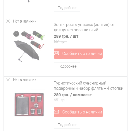
Подробнее
Нет в наличии
Зонт-трость унисекс (зонтик) от
дождя ветрозащитный
полуавтомат 90см Stenson (MK
289 грн.
/ шт.
2630)
651 грн.
Сообщить о наличии
Подробнее
Нет в наличии
Туристический сувенирный
подарочный набор фляга + 4 стопки
из нержавеющей стали
289 грн.
/ комплект
(нержавейки) (R86714)
651 грн.
Сообщить о наличии
Подробнее