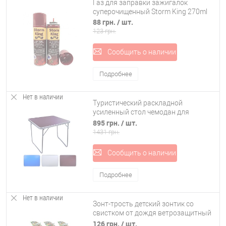
Газ для заправки зажигалок
суперочищенный Storm King 270ml
88 грн.
/ шт.
123 грн.
Сообщить о наличии
Подробнее
Нет в наличии
Туристический раскладной
усиленный стол чемодан для
пикника и рыбалки, кемпинга
895 грн.
/ шт.
Stenson (MH-3089M)
1431 грн.
Сообщить о наличии
Подробнее
Нет в наличии
Зонт-трость детский зонтик со
свистком от дождя ветрозащитный
Майнкрафт 84см OSPORT (MK 5813)
126 грн.
/ шт.