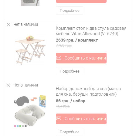
Подробнее
Нет в наличии
Комплект стол и два стула садовая
мебель Vitan Alluwood (VT6240)
2639 грн.
/ комплект
7760 грн.
Сообщить о наличии
Подробнее
Нет в наличии
Набор дорожный для сна (маска
для сна, беруши, подголовник)
Stenson (R82824)
86 грн.
/ набор
164 грн.
Сообщить о наличии
Подробнее