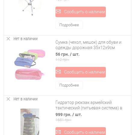
Сообщить о наличии
Подробнее
Нет в наличии
Сумка (чехол, мешок) для обуви и
одежды дорожная 35х12х9см
Stenson (R15626/R21145)
56 грн.
/ шт.
112 грн.
Сообщить о наличии
Подробнее
Нет в наличии
Гидратор рюкзак армейский
тактический (питьевая система) в
чехле OSPORT (ty-0025)
999 грн.
/ шт.
1651 грн.
Сообщить о наличии