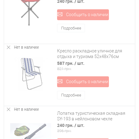
240 грн.
/ шт.
Сообщить о наличии
Подробнее
Нет в наличии
Кресло раскладное уличное для
отдыха и туризма 52х48х76см
Stenson Радуга (E05088)
587 грн.
/ шт.
821 грн.
Сообщить о наличии
Подробнее
Нет в наличии
Лопатка туристическая складная
SY-193 в нейлоновом чехле
240 грн.
/ шт.
396 грн.