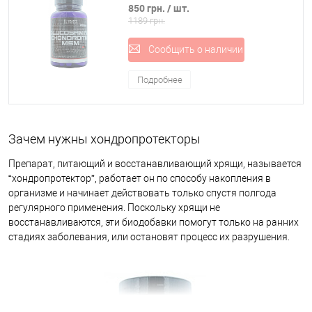
MSM 90 таблеток Ultimate Nutrition
850 грн.
/ шт.
воспалительные процессы.
(00365-01)
1189 грн.
Природные хондропротекторы для суставов выпускают в
Сообщить о наличии
различных видах:
Гели и кремы для наружного применения;
Подробнее
таблетки и желатиновые капсулы, которые принимаются
перорально;
Зачем нужны хондропротекторы
Уколы в ампулах, которые можно колоть внутрь мышцы или
внутрисуставно.
Препарат, питающий и восстанавливающий хрящи, называется
Мази применяются непосредственно на воспаленном участке.
“хондропротектор”, работает он по способу накопления в
Действенны при артритах и артрозах. При прогрессирующих
организме и начинает действовать только спустя полгода
заболеваниях врачи рекомендуют использовать для лечения
регулярного применения. Поскольку хрящи не
таблетированную форму выпуска. Благодаря инъекциям эффект
восстанавливаются, эти биодобавки помогут только на ранних
усиливается, а время лечения существенно сокращается.
стадиях заболевания, или остановят процесс их разрушения.
Показания к применению хондропротекторов
При различных травмах или возрастных изменениях специальная
жидкость, “смазывающая” хрящи, уходит в мягкие ткани и