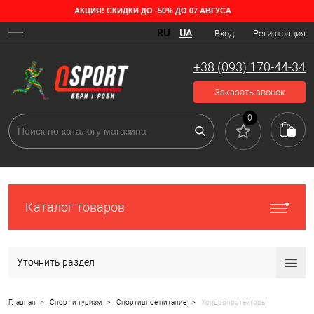
АКЦИЯ! СКИДКИ ДО -50% ДО 07 АВГУСА
Зачем нужны хондропротекторы
RU
UA
Вход
Регистрация
Препарат, питающий и восстанавливающий хрящи, называется
“хондропротектор”, работает он по способу накопления в
+38 (093) 170-44-34
организме и начинает действовать только спустя полгода
регулярного применения. Поскольку хрящи не восстанавливаются,
Заказать звонок
эти биодобавки помогут только на ранних стадиях заболевания,
или остановят процесс их разрушения.
0
Каталог товаров
Уточнить раздел
>
>
>
Главная
Спорт и туризм
Спортивное питание
Хондропротекторы