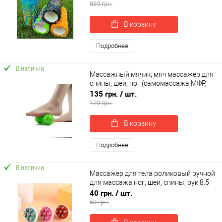
OSPORT 33*14 (MS 0857-1)
869 грн.
В корзину
Подробнее
В наличии
Массажный мячик, мяч массажер для
спины, шеи, ног (самомассажа МФР,
миофасциального релиза) OSPORT
135 грн.
/ шт.
(MS 2367)
179 грн.
В корзину
Подробнее
В наличии
Массажер для тела роликовый ручной
для массажа ног, шеи, спины, рук 8.5
см OSPORT (MS 4666)
40 грн.
/ шт.
59 грн.