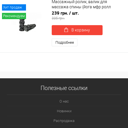
Массажный ролик, валик для
массажа спины (йога мфр ролл
Хит продаж
массажер для шеи, ног) OSPORT EPP
239 грн.
/ шт.
Рекомендуем
30*10см (MS 3707)
335 грн.
В корзину
Подробнее
Полезные ссылки
О нас
Новинки
Распродажа