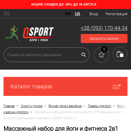
АКЦИЯ! СКИДКИ ДО -50% ДО 06 АВГУСА
RU
UA
Вход
Регистрация
+38 (093) 170-44-34
Заказать звонок
0
Каталог товаров
>
>
>
>
Главная
Спорт и туризм
Фитнес, йога и аэробика
Товары для йоги
Ролики
>
и валики для йоги
Массажный набор для йоги и фитнеса 2в1 EPP массажный валик
йога ролл для массажа и растяжки OSPORT (OF-0312)
Массажный набор для йоги и фитнеса 2в1