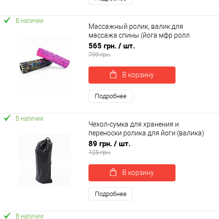
В наличии
Массажный ролик, валик для
массажа спины (йога мфр ролл
массажер для спины, шеи, ног)
565 грн.
/ шт.
OSPORT (MS 3341-2)
799 грн.
В корзину
Подробнее
В наличии
Чехол-сумка для хранения и
переноски ролика для йоги (валика)
на затяжке 56×26 см OSPORT (OF-
89 грн.
/ шт.
0323)
125 грн.
В корзину
Подробнее
В наличии