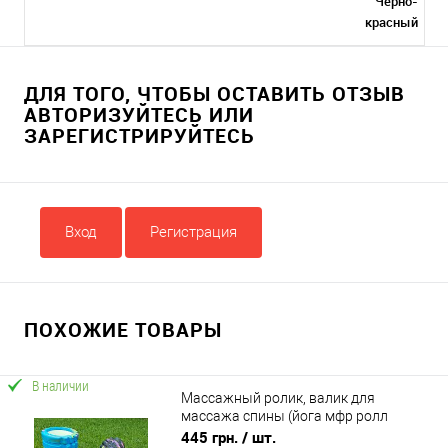
Черно-
красный
ДЛЯ ТОГО, ЧТОБЫ ОСТАВИТЬ ОТЗЫВ
АВТОРИЗУЙТЕСЬ ИЛИ
ЗАРЕГИСТРИРУЙТЕСЬ
Вход
Регистрация
ПОХОЖИЕ ТОВАРЫ
В наличии
Массажный ролик, валик для
массажа спины (йога мфр ролл
массажер для спины, шеи, ног)
445 грн.
/ шт.