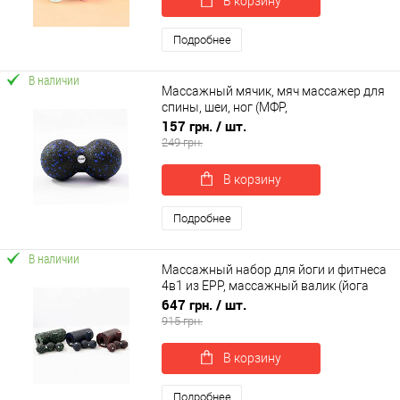
В корзину
Подробнее
В наличии
Массажный мячик, мяч массажер для
спины, шеи, ног (МФР,
миофасциального релиза) OSPORT 16-
157 грн.
/ шт.
8см (MS 2758-2)
249 грн.
В корзину
Подробнее
В наличии
Массажный набор для йоги и фитнеса
4в1 из EPP, массажный валик (йога
ролл)+массажный мяч МФР OSPORT
647 грн.
/ шт.
(OF-0282)
915 грн.
В корзину
Подробнее