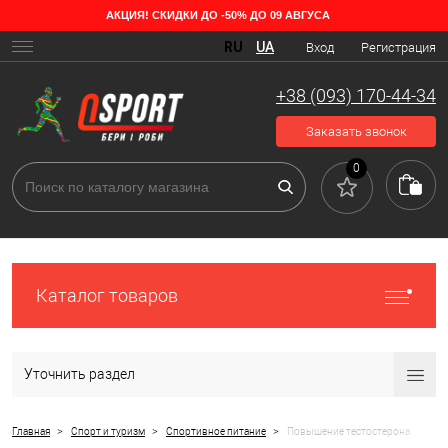
АКЦИЯ! СКИДКИ ДО -50% ДО 09 АВГУСА
Виды спортпита для повышения тестостерона
RU
UA
Вход
Регистрация
Основополагающий элемент мужского здоровья — тестостерон,
природный гормон, отвечающий за физическое и психологическое
+38 (093) 170-44-34
состояние представителей сильного пола. Он является
неотъемлемой составляющей для атлетов, бодибилдеров и
Заказать звонок
спортсменов любого уровня.
0
Каталог товаров
Уточнить раздел
>
>
>
Главная
Спорт и туризм
Спортивное питание
Повышение тестостерона