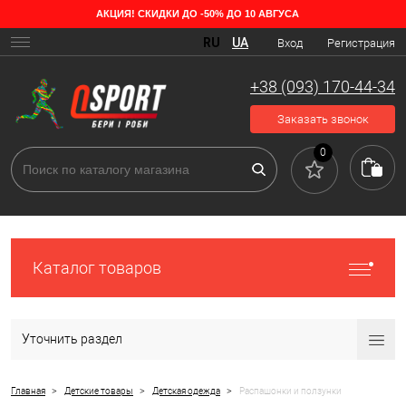
АКЦИЯ! СКИДКИ ДО -50% ДО 10 АВГУСА
Какие бывают распашонки и ползунки
RU
UA
Вход
Регистрация
Если вы ожидаете малыша, то в любом случае уже задумывались о
покупке необходимых детских товаров. В первую очередь встает
+38 (093) 170-44-34
вопрос: во что же одевать ребёнка? На помощь новоиспеченным
родителям приходят детские пелёнки, распашонки и ползунки,
Заказать звонок
удобные и универсальные элементы гардероба. Это одежда не
стесняет движений и приятна на ощупь.
0
Каталог товаров
Уточнить раздел
>
>
>
Главная
Детские товары
Детская одежда
Распашонки и ползунки