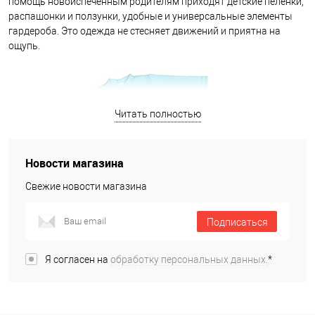
помощь новоиспеченным родителям приходят детские пелёнки,
После покупки детской одежды тщательно постирайте ее с
распашонки и ползунки, удобные и универсальные элементы
использованием детского мыла. Прогладьте утюгом изнутри и
гардероба. Это одежда не стесняет движений и приятна на
снаружи. Проследите, чтобы на вещах не было заломов от глажки
ощупь.
— это может привести к натиранию нежной кожи.
Читать полностью
Новости магазина
Свежие новости магазина
Подписаться
Я согласен на
обработку персональных данных.
*
Верхняя часть — распашонка, отличается застёжкой. Она
Детские распашонки и ползунки в интернет-магазине