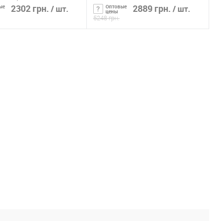
2302 грн.
1533)
2889 грн.
ые
Оптовые
/ шт.
/ шт.
цены
5248 грн.
ообщить о наличии
Сообщить о наличии
ь в 1 клик
К сравнению
Купить в 1 клик
К сравнению
ранное
Нет в
В избранное
Нет в
наличии
наличии