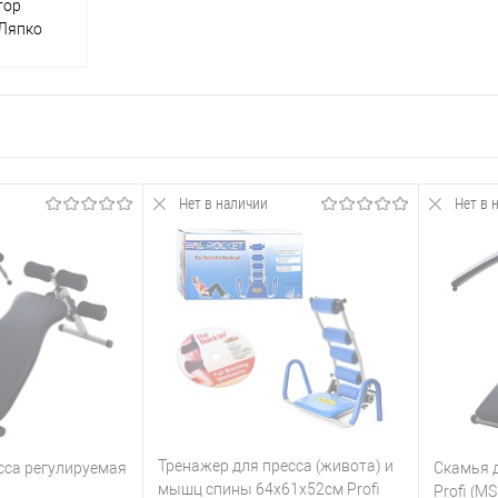
тор
 Ляпко
Нет в наличии
Нет в 
Тренажер для пресса (живота) и
сса регулируемая
Скамья 
мышц спины 64х61х52см Profi
Profi (MS