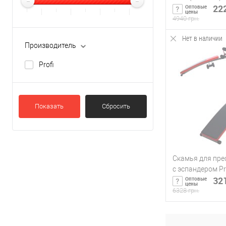
222
Оптовые
цены
4940 грн.
Нет в наличии
Сообщи
Производитель
Profi
Купить в 1 кл
В избранное
Показать
Сбросить
Скамья для пре
с эспандером Pr
321
Оптовые
цены
6328 грн.
Сообщи