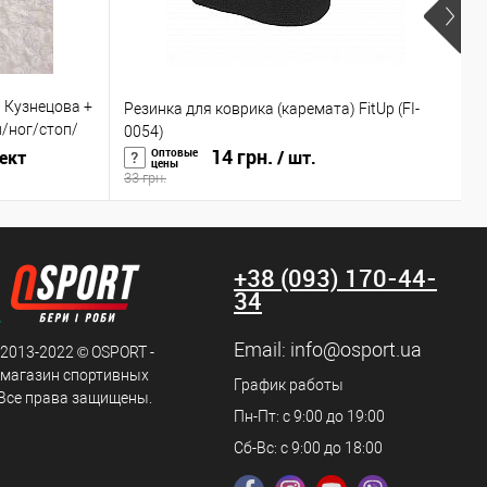
 Кузнецова +
Резинка для коврика (каремата) FitUp (FI-
К
/ног/стоп/
0054)
O
14 грн.
Оптовые
ект
/ шт.
цены
33 грн.
2
+38 (093) 170-44-
34
Email:
info@osport.ua
 2013-2022 © OSPORT -
 магазин спортивных
График работы
 Все права защищены.
Пн-Пт: с 9:00 до 19:00
Сб-Вс: с 9:00 до 18:00