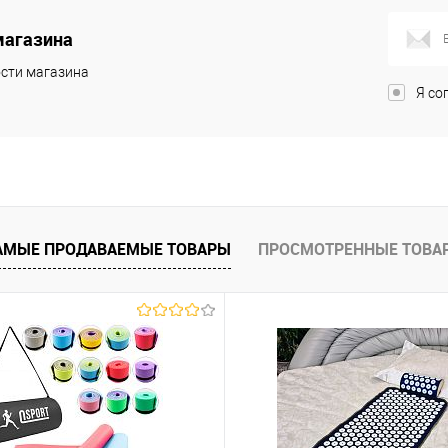
магазина
ик
К сравнению
Нет в
сти магазина
наличии
Я со
АМЫЕ ПРОДАВАЕМЫЕ ТОВАРЫ
ПРОСМОТРЕННЫЕ ТОВА