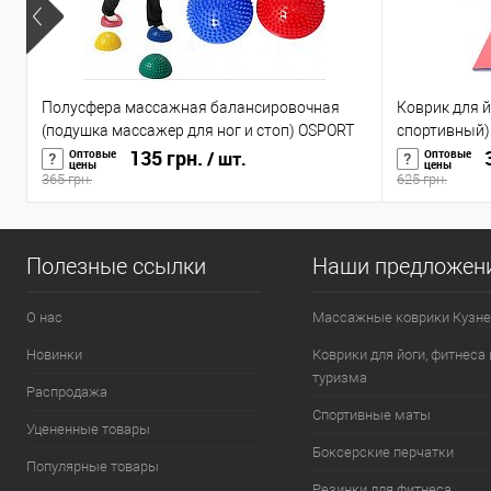
Полусфера массажная балансировочная
Коврик для й
(подушка массажер для ног и стоп) OSPORT
спортивный) 
(OF-0059)
135 грн.
0008)
3
Оптовые
Оптовые
/ шт.
цены
цены
365 грн.
625 грн.
Полезные ссылки
Наши предложен
О нас
Массажные коврики Кузне
Новинки
Коврики для йоги, фитнеса 
туризма
Распродажа
Спортивные маты
Уцененные товары
Боксерские перчатки
Популярные товары
Резинки для фитнеса