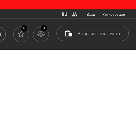
RU
UA
Вход
Регистрация
0
0
В корзине
пока
пусто