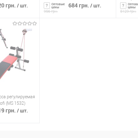
0 грн.
(MS 0087)
684 грн.
Оптовые
Оптов
/ шт.
/ шт.
цены
цены
956 грн.
5129 грн.
ть о наличии
Сообщить о наличии
С
ик
К сравнению
Купить в 1 клик
К сравнению
Купит
Нет в
В избранное
Нет в
В изб
наличии
наличии
сса регулируемая
ofi (MS 1532)
9 грн.
/ шт.
ть о наличии