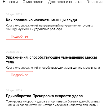
Новости
О магазине
Доставка и оплата
Гарантия и
02.дек.2019
Как правильно накачать мышцы груди
Комплекс упражнений, направленный на увеличение грудных
мышц у мужчины и улучшение рельефа.
Подробнее
02.дек.2019
Упражнения, способствующие уменьшению массы
тела
Комплекс упражнений, способствующих уменьшению массы тела
Подробнее
02.дек.2019
Единоборства. Тренировка скорости удара
Тренировка скорости удара в спортивных и боевых единоборствах
– одна из базовых техник, которая улучшает качество, точность и