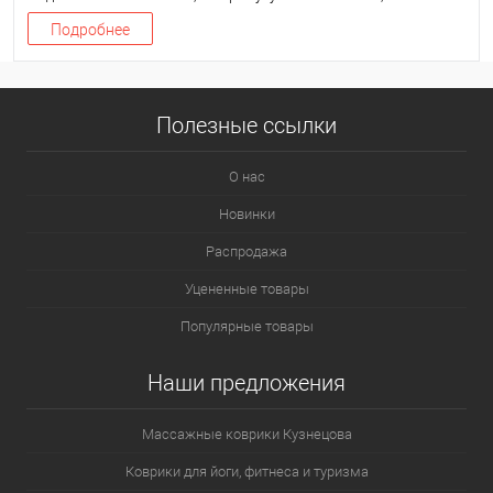
силу ударного движения. Без хорошей скорости невозможен
«нокаутирующий» удар, и при силовой отработке ударных техник
Подробнее
скорость принципиально важна в доведении удара до
автоматизма.
Полезные ссылки
О нас
Новинки
Распродажа
Уцененные товары
Популярные товары
Наши предложения
Массажные коврики Кузнецова
Коврики для йоги, фитнеса и туризма