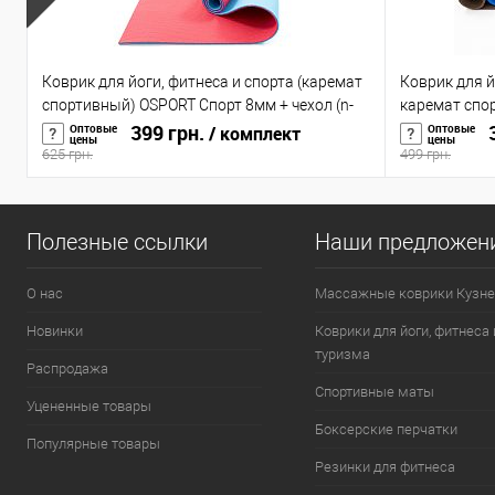
Коврик для йоги, фитнеса и спорта (каремат
Коврик для й
спортивный) OSPORT Спорт 8мм + чехол (n-
каремат спо
0008)
399 грн.
(OF-0088)
3
Оптовые
Оптовые
/ комплект
цены
цены
625 грн.
499 грн.
Полезные ссылки
Наши предложен
О нас
Массажные коврики Кузне
Новинки
Коврики для йоги, фитнеса 
туризма
Распродажа
Спортивные маты
Уцененные товары
Боксерские перчатки
Популярные товары
Резинки для фитнеса