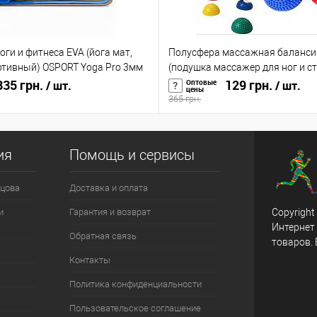
оги и фитнеса EVA (йога мат,
Полусфера массажная баланси
ртивный) OSPORT Yoga Pro 3мм
(подушка массажер для ног и с
35 грн.
(OF-0059)
129 грн.
Оптовые
/ шт.
/ шт.
цены
365 грн.
ия
Помощь и сервисы
цова
Доставка и оплата
и
Гарантия и возврат
Copyright
Интернет
Обратная связь
товаров.
Контакты
Политика конфиденциальности
Пользовательское соглашение