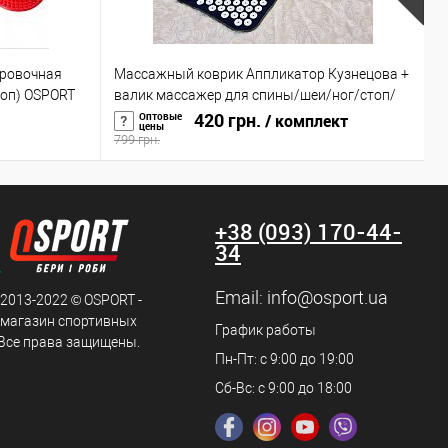
ровочная
Массажный коврик Аппликатор Кузнецова +
В
топ) OSPORT
валик массажер для спины/шеи/ног/стоп/
ш
головы/тела OSPORT (n-0004)
420 грн.
а
Оптовые
/ комплект
цены
799 грн.
1
+38 (093) 170-44-
34
Email:
info@osport.ua
 2013-2022 © OSPORT -
 магазин спортивных
График работы
 Все права защищены.
Пн-Пт: с 9:00 до 19:00
Сб-Вс: с 9:00 до 18:00