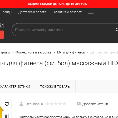
АКЦИЯ! СКИДКИ ДО -50% ДО 04 АВГУСА
Бренды
Доставка и оплата
Гарантия и возврат
34
туризм
>
Фитнес, йога и аэробика
>
Мячи для фитнеса
>
Детский мяч для 
яч для фитнеса (фитбол) массажный ПВ
ХАРАКТЕРИСТИКИ
ПОХОЖИЕ ТОВАРЫ
Отзывов: 0
Добавить отзыв
Фитболы часто распространены не только в фитнесе, но и в йо