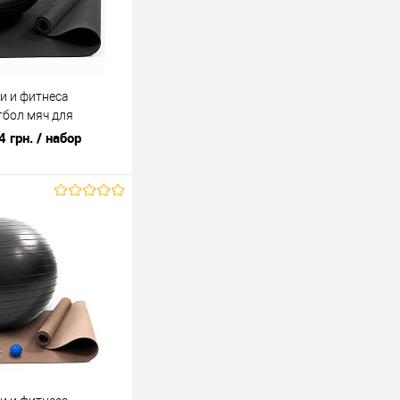
и и фитнеса
тбол мяч для
менных 55 см OSPORT
4 грн.
/ набор
В корзину
лик
К сравнению
В наличии