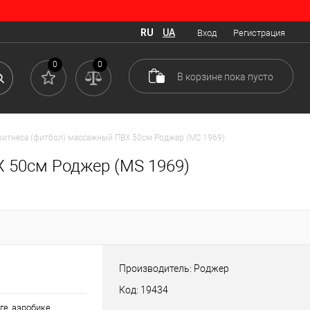
RU
UA
Вход
Регистрация
0
0
В корзине
пока
пусто
фитнеса (фитбол) массажный ПВХ 50см Роджер (MS 1969)
Х 50см Роджер (MS 1969)
Производитель: Роджер
Код: 19434
ге, аэробике,