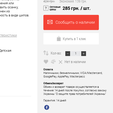
424 грн.
Экономия:
139 грн.
чения или
Оптовые
285 грн.
/ шт.
ить осанку,
цены
лнен из
ость в виде шипов.
Сообщить о наличии
ктеристики
Купить в 1 клик
Детская
Кол-во:
Нет в наличии
Оплата
Наличными, безналичными, VISA/Mastercard,
GooglePay, ApplePay, Masterpass
Обмен/возврат
Обмен и возврат товара осуществляется в
течение 14 дней после покупки, согласно закону
Украины "О защите прав потребителей Украины"
Гарантия: 14 дней