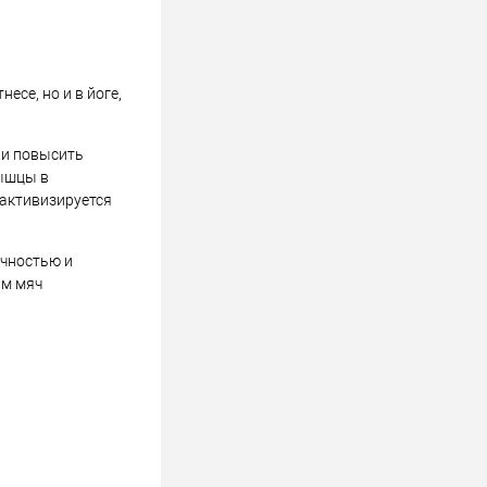
се, но и в йоге,
 и повысить
мышцы в
 активизируется
очностью и
им мяч