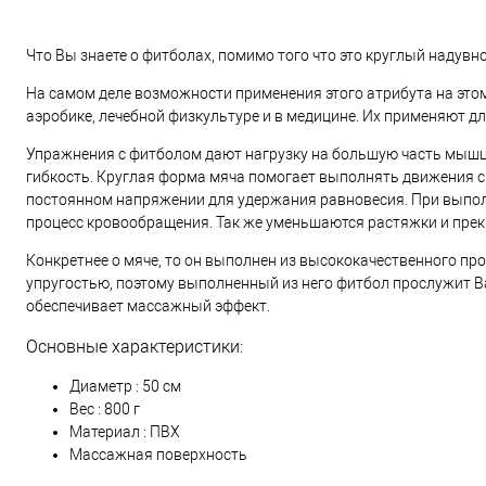
Что Вы знаете о фитболах, помимо того что это круглый надувн
На самом деле возможности применения этого атрибута на этом 
аэробике, лечебной физкультуре и в медицине. Их применяют д
Упражнения с фитболом дают нагрузку на большую часть мышц 
гибкость. Круглая форма мяча помогает выполнять движения с
постоянном напряжении для удержания равновесия. При выполн
процесс кровообращения. Так же уменьшаются растяжки и прек
Конкретнее о мяче, то он выполнен из высококачественного пр
упругостью, поэтому выполненный из него фитбол прослужит В
обеспечивает массажный эффект.
Основные характеристики:
Диаметр : 50 см
Вес : 800 г
Материал : ПВХ
Массажная поверхность