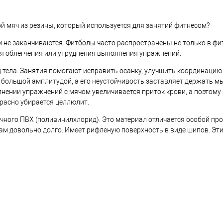
ой мяч из резины, который используется для занятий фитнесом?
не заканчиваются. Фитболы часто распространены не только в фитне
ля облегчения или утруднения выполнения упражнений.
тела. Занятия помогают исправить осанку, улучшить координацию
 большой амплитудой, а его неустойчивость заставляет держать 
ении упражнений с мячом увеличивается приток крови, а поэтому
расно убирается целлюлит.
очного ПВХ (поливинилхлорид). Это материал отличается особой пр
ам довольно долго. Имеет рифленую поверхность в виде шипов. Эт