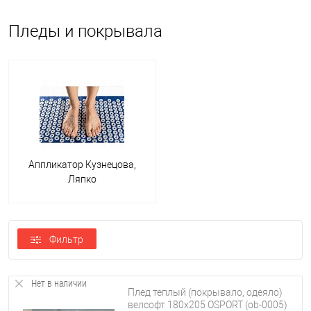
Пледы и покрывала
Натуральная ткань. Плед может быть пошит из шерсти,
хлопка, меха или пуха.
Синтетика, например акриловая ткань, полиэстеровая,
флисовая или микрофибра.
Комбинированные материалы. К натуральным тканям
добавляют синтетические нити.
Аппликатор Кузнецова,
В зависимости от размера изделия, существует взрослая,
Ляпко
подростковая и детская модели.Также они отличаются способом
производства. Выпускают следующие изделия:
вязаное;
Фильтр
тканое;
сшитое из одного лоскута ткани;
Нет в наличии
Плед теплый (покрывало, одеяло)
лоскутное.
велсофт 180х205 OSPORT (ob-0005)