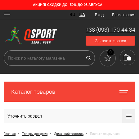
АКЦИЯ! СКИДКИ ДО -50% ДО 08 АВГУСА
Какие бывают пледы и покрывала
RU
UA
Вход
Регистрация
Чтобы застелить кресло или диван, удобно использовать плед-
покрывало. Им можно укрываться, использовать в качестве
+38 (093) 170-44-34
коврика на полу в детской комнате. Отталкиваясь от материала, из
которого его производят, можно выделить три основных вида
Заказать звонок
изделия:
0
Каталог товаров
Уточнить раздел
>
>
>
Главная
Товары для дома
Домашний текстиль
Пледы и покрывала