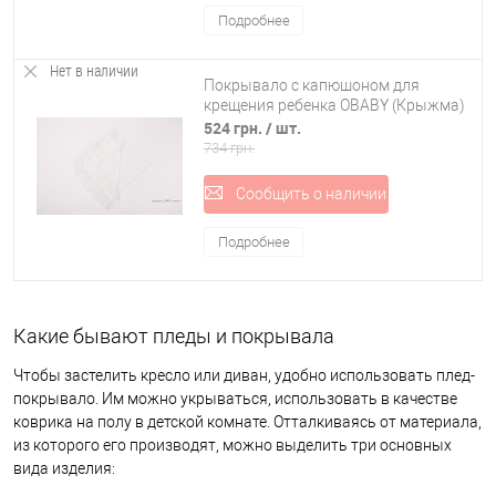
Подробнее
моль к нему равнодушна.
Флисовый плед отличается устойчивостью повреждениям, прямым
Нет в наличии
Покрывало с капюшоном для
солнечным лучам и к механической обработке. Его можно гладить,
крещения ребенка OBABY (Крыжма)
он гипоаллергенен и мало весит.
524 грн.
/ шт.
Правила выбора покрывала и пледа
734 грн.
При выборе изделия обращайте внимания на его характеристики и
Сообщить о наличии
размеры:
Подробнее
Какие бывают пледы и покрывала
Чтобы застелить кресло или диван, удобно использовать плед-
покрывало. Им можно укрываться, использовать в качестве
коврика на полу в детской комнате. Отталкиваясь от материала,
из которого его производят, можно выделить три основных
вида изделия: