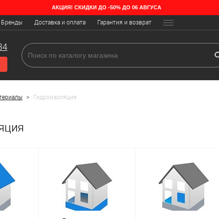
АКЦИЯ! СКИДКИ ДО -50% ДО 06 АВГУСА
Бренды
Доставка и оплата
Гарантия и возврат
ко испортить здоровье его жильцов, но и само жилье. Для того, чт
одонепроницаемых перекрытий или заливка особыми материалами.
34
териалы
>
Гидроизоляция
яция