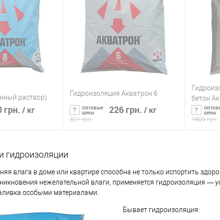
Гидроиз
Гидроизоляция Акватрон 6
нный раствор)
бетон Ак
 грн.
226 грн.
Оптовые
Оптов
/ кг
/ кг
цены
цены
321 грн.
1800 грн.
 из многих слоев лака, краски, резины или других материалов;
ть о наличии
Сообщить о наличии
С
и гидроизоляции
, толщиной до 20 мм;
ик
К сравнению
Купить в 1 клик
К сравнению
Купит
няя влага в доме или квартире способна не только испортить здоро
 которые сверху закрываются стяжками;
никновения нежелательной влаги, применяется гидроизоляция — 
Нет в
В избранное
Нет в
В изб
атериалы в рулонах, которые крепятся при нагревании к фундамент
аливка особыми материалами.
наличии
наличии
о под плитку, несколькими слоями по 2-2,5 см, или вертикально, з
Бывает гидроизоляция: