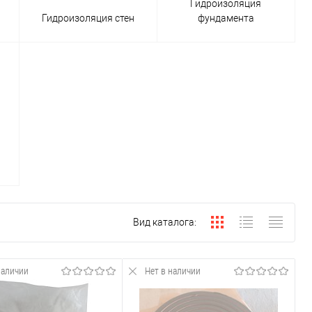
Гидроизоляция
Гидроизоляция стен
фундамента
Вид каталога:
 от окисления, вызываемого блуждающими токами.
наличии
Нет в наличии