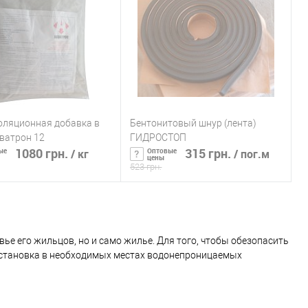
оляционная добавка в
Бентонитовый шнур (лента)
ватрон 12
ГИДРОСТОП
1080 грн.
315 грн.
ые
Оптовые
/ кг
/ пог.м
цены
523 грн.
ообщить о наличии
Сообщить о наличии
ь в 1 клик
К сравнению
Купить в 1 клик
К сравнению
вье его жильцов, но и само жилье. Для того, чтобы обезопасить
установка в необходимых местах водонепроницаемых
ранное
Нет в
В избранное
Нет в
у или стенам;
наличии
наличии
а опалубку или стену; один из самых дорогих видов гидроизоляции;