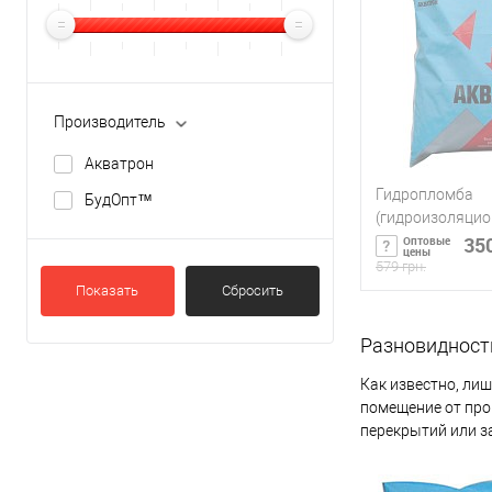
Производитель
Акватрон
Гидропломба
БудОпт™
(гидроизоляцио
Акватрон 8
350
Оптовые
цены
579 грн.
Показать
Сбросить
окрасочная — напыляемое покрытие не более 0,2 см толщиной
Сообщи
Разновидност
штукатурная — многослойное покрытие из акриловой мастики
Купить в 1 кл
Как известно, лиш
оклеечная — состоит из трех-пяти слоев рулонной изоляции,
помещение от про
В избранное
наплавляемая — похожа на оклеечную, представляет собой м
перекрытий или з
литая — производится заливкой горячей мастики горизонтальн
также применяется цемент и бетон;