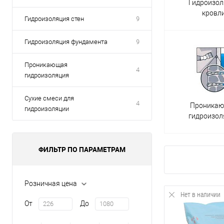
Гидроизол
Бывает гидроизоляция:
кровл
Гидроизоляция стен
9
кровли;
стен;
Гидроизоляция фундамента
9
пола;
Проникающая
4
подвала;
гидроизоляция
фундамента;
Сухие смеси для
4
Проника
гидроизоляции
проникающая.
гидроизол
По цели применения:
антифильтрационная — защищает от проникания влаги помещ
ФИЛЬТР ПО ПАРАМЕТРАМ
антикоррозийная — защищает металлические детали от агре
По используемым материалам:
Розничная цена
Нет в наличии
От
До