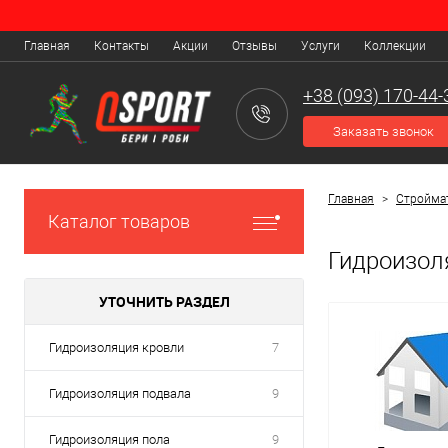
Разновидности гидроизоляции
Главная
Контакты
Акции
Отзывы
Услуги
Коллекции
Как известно, лишняя влага в доме или квартире способна не толь
применяется гидроизоляция — установка в необходимых местах в
+38 (093) 170-44-
Заказать звонок
Главная
>
Стройма
Каталог товаров
Гидроизол
УТОЧНИТЬ РАЗДЕЛ
Гидроизоляция кровли
7
Гидроизоляция подвала
9
Гидроизоляция пола
9