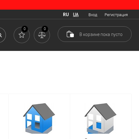
RU
UA
Вход
Регистрация
обы обезопасить помещение от проникновения нежелательной влаги,
0
0
В корзине
пока
пусто