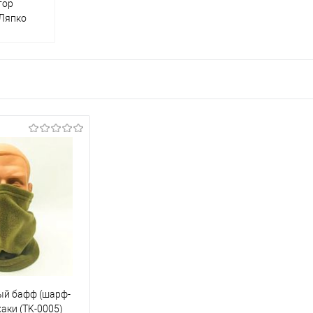
тор
 Ляпко
ый бафф (шарф-
хаки (TK-0005)