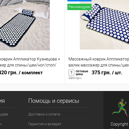
Рекомендуем
оврик Аппликатор Кузнецова +
Массажный коврик Аппликатор
жер для спины/шеи/ног/стоп/
валик массажер для спины/шеи
 OSPORT (n-0004)
20 грн.
головы/тела OSPORT (n-0002)
375 грн.
Оптовые
/ комплект
/ шт.
цены
589 грн.
ия
Помощь и сервисы
цова
Доставка и оплата
и
Гарантия и возврат
Copyright