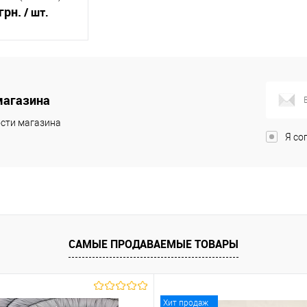
грн.
/ шт.
корзину
магазина
ик
К сравнению
В наличии
сти магазина
Я со
САМЫЕ ПРОДАВАЕМЫЕ ТОВАРЫ
Хит продаж