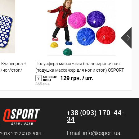
Р
 Кузнецова +
Полусфера массажная балансировочная
М
/ног/стоп/
(подушка массажер для ног и стоп) OSPORT
в
(OF-0059)
129 грн.
г
Оптовые
/ шт.
цены
365 грн.
1
+38 (093) 170-44-
34
Email:
info@osport.ua
 2013-2022 © OSPORT -