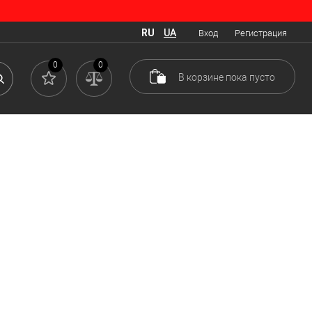
RU
UA
Вход
Регистрация
0
0
В корзине
пока
пусто