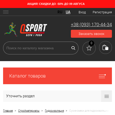
АКЦИЯ! СКИДКИ ДО -50% ДО 09 АВГУСА
Разновидности гидроизоляционной смеси
RU
UA
Вход
Регистрация
Нежелательная влага, проникающая в элементы здания, способна
принести немало вреда. Мало того, что благодаря сырости
+38 (093) 170-44-34
возникает плесень и грибок, при резких перепадах температуры
влага, находящаяся в стенах, способна вызывать разрушение
Заказать звонок
конструкций.
0
Каталог товаров
Уточнить раздел
>
>
>
Главная
Стройматериалы
Гидроизоляция
Сухие смеси для гидроизоляции