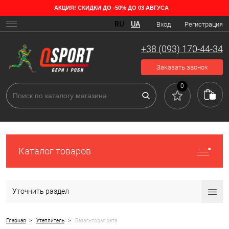
АКЦИЯ! СКИДКИ ДО -50% ДО 03 АВГУСА
Особенности базальтового утеплителя
RU
UA
Вход
Регистрация
Вата из камня используется в качестве утеплителя в частных
домах. Она недорогая, просто устанавливается, огнеупорная и
+38 (093) 170-44-34
термостойкая. Один из видов изделий это базальт, особенности
которого зависят от места его расположения. На сегодняшний день
Заказать звонок
это самый прочный материал из всех разновидностей минеральной
ваты. Существенный плюс в том, что он не наносит вреда человеку
0
или природе. Если его сравнить со шлаковым изделием, то
базальтовая вата экологична, просто устанавливается и имеет
больший эксплуатационный срок.
Каталог товаров
Уточнить раздел
>
>
Главная
Утеплитель
Базальтовая вата