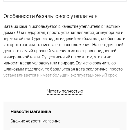
и в тоже время гарантирует качество и долговечность
приобретаемого продукта.
Особенности базальтового утеплителя
Базальтовая вата в интернет-магазине OSPORT
Вата из камня используется в качестве утеплителя в частных
домах. Она недорогая, просто устанавливается, огнеупорная и
термостойкая. Один из видов изделий это базальт, особенности
которого зависят от места его расположения. На сегодняшний
день это самый прочный материал из всех разновидностей
минеральной ваты. Существенный плюс в том, что он не
наносит вреда человеку или природе. Если его сравнить со
шлаковым изделием, то базальтовая вата экологична, просто
устанавливается и имеет больший эксплуатационный срок.
Читать полностью
Новости магазина
Свежие новости магазина
Профессиональные строители, новички и люди, которые просто