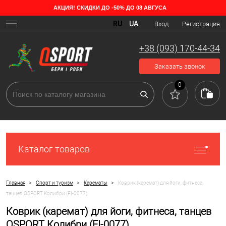
АКЦИЯ! СКИДКИ ДО -50% ДО 08 АВГУСА
RU
UA
Вход
Регистрация
+38 (093) 170-44-34
Заказать звонок
0
Каталог товаров
>
>
>
Главная
Спорт и туризм
Карематы
Коврик (каремат) для йоги, фитнеса,
танцев OSPORT Колибри (FI-0077)
Коврик (каремат) для йоги, фитнеса, танцев
OSPORT Колибри (FI-0077)