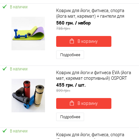
В наличии
Коврик для йоги, фитнеса, спорта
(йога мат, каремат) + гантели для
фитнеса 2шт по 1кг OSPORT Set 76 (n-
560 грн.
/ набор
0106)
735 грн.
В корзину
Подробнее
В наличии
Коврик для йоги и фитнеса EVA (йога
мат, каремат спортивный) OSPORT
ECO Friendly Pro 4 мм (OF-0097)
455 грн.
/ шт.
599 грн.
В корзину
Подробнее
В наличии
Коврик для йоги, фитнеса, спорта