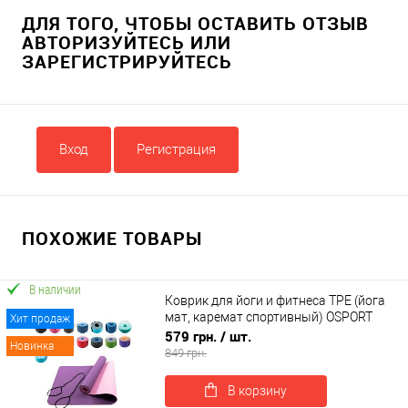
ДЛЯ ТОГО, ЧТОБЫ ОСТАВИТЬ ОТЗЫВ
АВТОРИЗУЙТЕСЬ ИЛИ
ЗАРЕГИСТРИРУЙТЕСЬ
Вход
Регистрация
ПОХОЖИЕ ТОВАРЫ
В наличии
Коврик для йоги и фитнеса TPE (йога
мат, каремат спортивный) OSPORT
Хит продаж
Yoga ECO Pro 6мм (FI-0076)
579 грн.
/ шт.
Новинка
849 грн.
В корзину