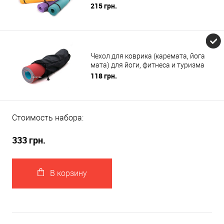
(FI-0077)
215 грн.
Чехол для коврика (каремата, йога
мата) для йоги, фитнеса и туризма
OSPORT Lite 16 см (FI-0030-1)
118 грн.
Стоимость набора:
333 грн.
В корзину