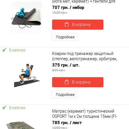
(йога мат, каремат) + гантели для
фитнеса 2шт по 2кг OSPORT Set 64 (n-
707 грн.
/ набор
0094)
1025 грн.
В корзину
Подробнее
В наличии
Коврик под тренажер защитный
(степпер, велотренажер, орбитрек,
беговая дорожка) 180х60см EVA
375 грн.
/ шт.
OSPORT (OF-0295)
699 грн.
В корзину
Подробнее
В наличии
Матрас (каремат) туристический
OSPORT 1м х 2м толщина 15мм (FI-
0015-15)
785 грн.
/ лист
1099 грн.