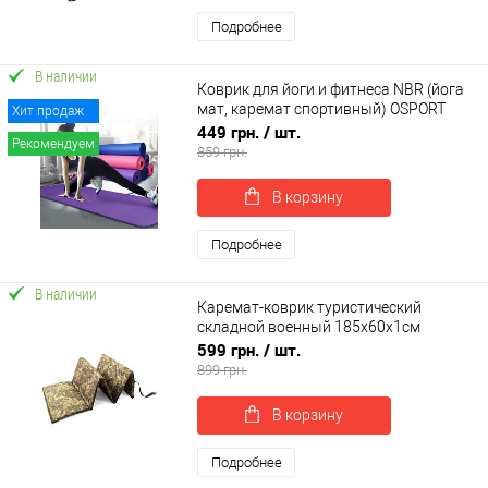
Подробнее
В наличии
Коврик для йоги и фитнеса NBR (йога
мат, каремат спортивный) OSPORT
Хит продаж
Mat Pro 1см (FI-0075)
449 грн.
/ шт.
Рекомендуем
859 грн.
В корзину
Подробнее
В наличии
Каремат-коврик туристический
складной военный 185х60х1см
OSPORT Pro (ty-0046)
599 грн.
/ шт.
899 грн.
В корзину
Подробнее