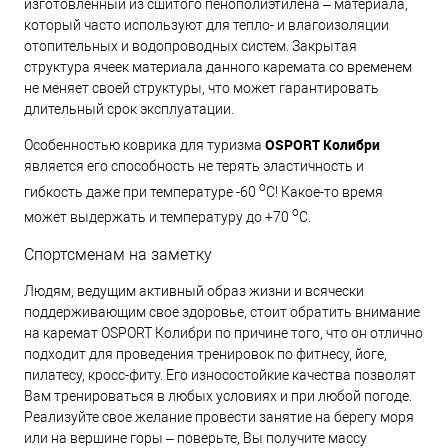
изготовленный из сшитого пенополиэтилена – материала,
который часто используют для тепло- и влагоизоляции
отопительных и водопроводных систем. Закрытая
структура ячеек материала данного каремата со временем
не меняет своей структуры, что может гарантировать
длительный срок эксплуатации.
OSPORT Колибри
Особенностью коврика для туризма
является его способность не терять эластичность и
о
гибкость даже при температуре -60
С! Какое-то время
о
может выдержать и температуру до +70
С.
Спортсменам на заметку
Людям, ведущим активный образ жизни и всячески
поддерживающим свое здоровье, стоит обратить внимание
на каремат OSPORT Колибри по причине того, что он отлично
подходит для проведения тренировок по фитнесу, йоге,
пилатесу, кросс-фиту. Его износостойкие качества позволят
Вам тренироваться в любых условиях и при любой погоде.
Реализуйте свое желание провести занятие на берегу моря
или на вершине горы – поверьте, Вы получите массу