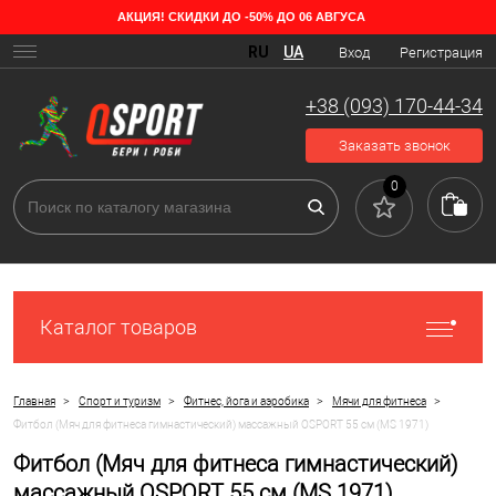
АКЦИЯ! СКИДКИ ДО -50% ДО 06 АВГУСА
RU
UA
Вход
Регистрация
+38 (093) 170-44-34
Заказать звонок
0
Каталог товаров
>
>
>
>
Главная
Спорт и туризм
Фитнес, йога и аэробика
Мячи для фитнеса
Фитбол (Мяч для фитнеса гимнастический) массажный OSPORT 55 см (MS 1971)
Фитбол (Мяч для фитнеса гимнастический)
массажный OSPORT 55 см (MS 1971)