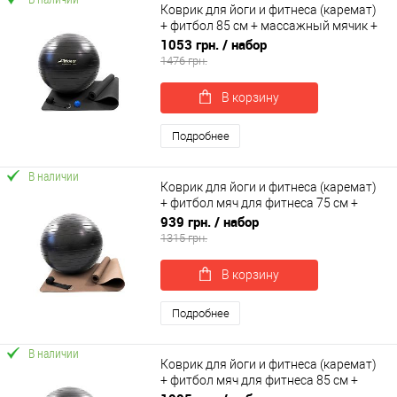
Коврик для йоги и фитнеса (каремат)
+ фитбол 85 см + массажный мячик +
ремень для йоги OSPORT Set 101 (n-
1053 грн.
/ набор
0131)
1476 грн.
В корзину
Подробнее
В наличии
Коврик для йоги и фитнеса (каремат)
+ фитбол мяч для фитнеса 75 см +
ремень для йоги OSPORT Set 96 (n-
939 грн.
/ набор
0126)
1315 грн.
В корзину
Подробнее
В наличии
Коврик для йоги и фитнеса (каремат)
+ фитбол мяч для фитнеса 85 см +
ремень для йоги OSPORT Set 97 (n-