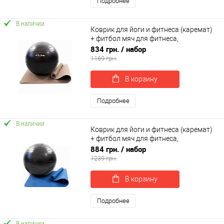
Подробнее
В наличии
Коврик для йоги и фитнеса (каремат)
+ фитбол мяч для фитнеса,
беременных 65 см OSPORT Set 91 (n-
834 грн.
/ набор
0121)
1169 грн.
В корзину
Подробнее
В наличии
Коврик для йоги и фитнеса (каремат)
+ фитбол мяч для фитнеса,
беременных 75 см OSPORT Set 92 (n-
884 грн.
/ набор
0122)
1239 грн.
В корзину
Подробнее
В наличии