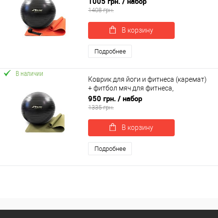
1005 грн.
/ набор
0127)
1408 грн.
В корзину
Подробнее
В наличии
Коврик для йоги и фитнеса (каремат)
+ фитбол мяч для фитнеса,
беременных 85 см OSPORT Set 93 (n-
950 грн.
/ набор
0123)
1335 грн.
В корзину
Подробнее