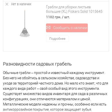
Нет в наличии
материал рукояти – тяжелое дерево, легкий алюминий или
Грабли для уборки листьев
пластик, наличие антискользящих подкладок под руку.
большие (XL) Fiskars Solid 1015645
(135090)
1102 грн.
/ шт.
Чтобы не захламлять дом или сарай однотипным инвентарем, вы
можете приобрести комплект из одного черенка и нескольких
Сообщить о наличии
насадок выполняющих функции всех видов грабель.
Помните, что качественное не бывает дешевым, даже если речь
Подробнее
идет о таком древнем инструменте как грабли. Ненадежный
материал быстро выходит из строя, зубцы затупляются и
инструмент становится полностью бесполезным.
Разновидности садовых грабель
Ассортимент грабель в интернет-магазине OSPORT
Обычные грабли – простой и известный каждому инструмент.
Качественные грабли – многофункциональный садовый
Без него не обойтись в сельском хозяйстве, садоводстве и
инструмент, без которого не обойтись как опытному, так и
уходе за территорией частного дома. Но мало кто знает, что для
начинающему садоводу или огороднику. В нашем интернет-
каждого вида работ – свой особый вид этого инструмента.
магазине вы можете купить садовые грабли по оптовым ценам от
Существует множество видов инвентаря для сада в различных
лучших производителей. Если вы еще плохо разбираетесь в
конфигурациях, они отличаются материалом и ценой.
сельскохозяйственном инвентаре, обращайтесь к нашим онлайн-
Металлические модели надежны и прочны, особенно если есть
консультантам за помощью. Они расскажут, как выбрать
антикоррозийное покрытие, которое защищает зубья.
подходящий инструмент для огорода и для уборки, и на какие