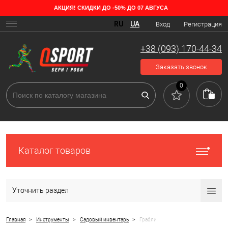
АКЦИЯ! СКИДКИ ДО -50% ДО 07 АВГУСА
Разновидности садовых грабель
RU
UA
Вход
Регистрация
Обычные грабли – простой и известный каждому инструмент. Без
него не обойтись в сельском хозяйстве, садоводстве и уходе за
+38 (093) 170-44-34
территорией частного дома. Но мало кто знает, что для каждого
вида работ – свой особый вид этого инструмента. Существует
Заказать звонок
множество видов инвентаря для сада в различных конфигурациях,
они отличаются материалом и ценой. Металлические модели
0
надежны и прочны, особенно если есть антикоррозийное покрытие,
которое защищает зубья. Пластиковые не боятся перепада
температур, легкие по весу, износостойкие. Их цена ниже, но и
функционал отличается.
Каталог товаров
Уточнить раздел
>
>
>
Главная
Инструменты
Садовый инвентарь
Грабли