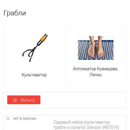
Грабли
В зависимости от их формы и назначения грабли делятся на:
прямые;
Аппликатор Кузнецова,
с витыми зубцами;
Культиватор
Ляпко
аэраторы;
для газона;
Фильтр
веерные;
мини-грабли;
Нет в наличии
Садовый набор (культиватор,
для мотоблока;
грабли и лопата) Stenson (R87519)