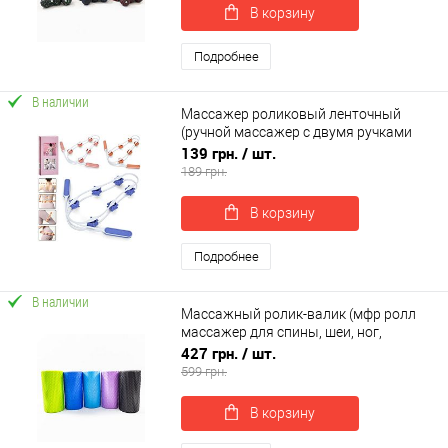
В корзину
Подробнее
В наличии
Массажер роликовый ленточный
(ручной массажер с двумя ручками
для спины, шеи, ног) 110см OSPORT
139 грн.
/ шт.
(MS 4537)
189 грн.
В корзину
Подробнее
В наличии
Массажный ролик-валик (мфр ролл
массажер для спины, шеи, ног,
миофасциального релиза) OSPORT
427 грн.
/ шт.
30*15см (MS 3231-3)
599 грн.
В корзину