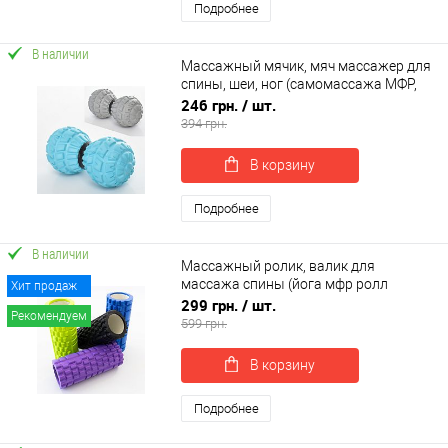
Подробнее
В наличии
Массажный мячик, мяч массажер для
спины, шеи, ног (самомассажа МФР,
миофасциального релиза) OSPORT
246 грн.
/ шт.
(MS 2484)
394 грн.
В корзину
Подробнее
В наличии
Массажный ролик, валик для
массажа спины (йога мфр ролл
Хит продаж
массажер для спины, шеи, ног)
299 грн.
/ шт.
Рекомендуем
OSPORT 33*14см (MS 0857)
599 грн.
В корзину
Подробнее