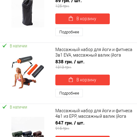
89 грн.
/ шт.
0323)
125 грн.
В корзину
Подробнее
В наличии
Массажный набор для йоги и фитнеса
3в1 EVA, массажный валик (йога
ролл) + массажная палка OSPORT (OF-
838 грн.
/ шт.
0283)
1313 грн.
В корзину
Подробнее
В наличии
Массажный набор для йоги и фитнеса
4в1 из EPP, массажный валик (йога
ролл)+массажный мяч МФР OSPORT
647 грн.
/ шт.
(OF-0282)
915 грн.