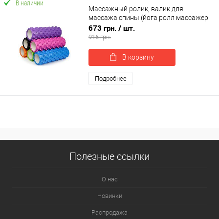
В наличии
Массажный ролик, валик для
массажа спины (йога ролл массажер
для спины, шеи, ног) OSPORT 45*14см
673 грн.
/ шт.
(MS 1843-1)
916 грн.
В корзину
Подробнее
Полезные ссылки
О нас
Новинки
Распродажа