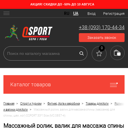
АКЦИЯ! СКИДКИ ДО -50% ДО 10 АВГУСА
RU
UA
Вход
Регистрация
+38 (093) 170-44-34
Заказать звонок
0
Каталог товаров
>
>
>
>
Главная
Спорт и туризм
Фитнес, йога и аэробика
Товары для йоги
Ролики
>
и валики для йоги
Массажный ролик, валик для массажа спины (массажер для
спины, шеи, ног) OSPORT 33*13см (MS 0857-4)
Массажный ролик, валик для массажа спины