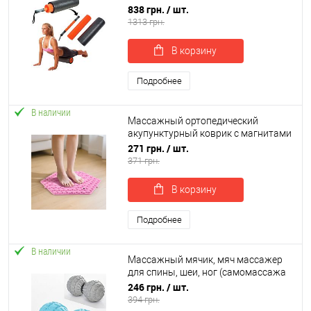
(йога ролл) + массажная палка
838 грн.
/ шт.
OSPORT (OF-0283)
1313 грн.
В корзину
Подробнее
В наличии
Массажный ортопедический
акупунктурный коврик с магнитами
для массажа ног и стоп 36x32 см
271 грн.
/ шт.
OSPORT (MS 4971)
371 грн.
В корзину
Подробнее
В наличии
Массажный мячик, мяч массажер
для спины, шеи, ног (самомассажа
МФР, миофасциального релиза)
246 грн.
/ шт.
OSPORT (MS 2484)
394 грн.