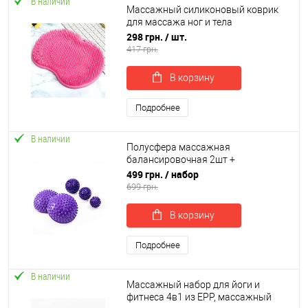
В наличии
Массажный силиконовый коврик
для массажа ног и тела
противоскользящий коврик-
298 грн.
/ шт.
скрабер в ванную OSPORT (MS 4205)
417 грн.
В корзину
Подробнее
В наличии
Полусфера массажная
балансировочная 2шт +
массажный мячик (МФР мяч) с
499 грн.
/ набор
шипами 3шт OSPORT Set 104 (n-
699 грн.
0134)
В корзину
Подробнее
В наличии
Массажный набор для йоги и
фитнеса 4в1 из EPP, массажный