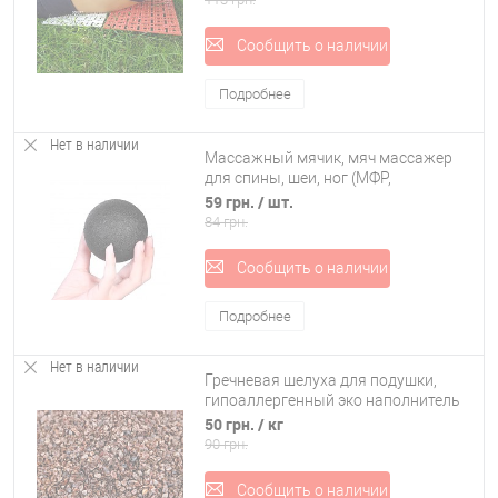
Сообщить о наличии
Подробнее
Нет в наличии
Массажный мячик, мяч массажер
для спины, шеи, ног (МФР,
миофасциального релиза) OSPORT
59 грн.
/ шт.
EPP 8см (MS 3338-1)
84 грн.
Сообщить о наличии
Подробнее
Нет в наличии
Гречневая шелуха для подушки,
гипоаллергенный эко наполнитель
для подушек из гречневой шелухи
50 грн.
/ кг
(R-00064)
90 грн.
Сообщить о наличии