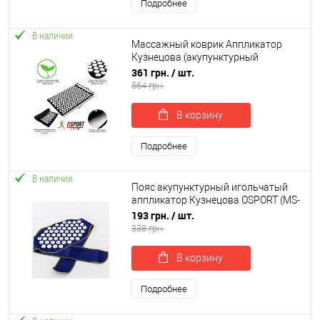
Подробнее
В наличии
Массажный коврик Аппликатор
Кузнецова (акупунктурный
игольчатый массажер для спины)
361 грн.
/ шт.
OSPORT (apl-033)
564 грн.
В корзину
Подробнее
В наличии
Пояс акупунктурный игольчатый
аппликатор Кузнецова OSPORT (MS-
1252-1)
193 грн.
/ шт.
338 грн.
В корзину
Подробнее