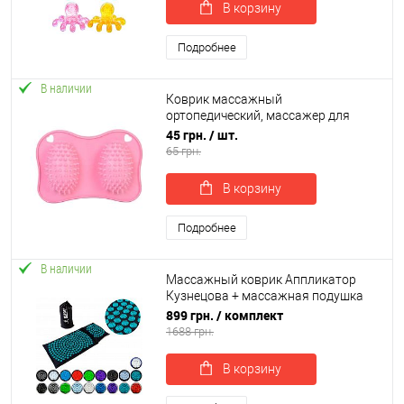
В корзину
Подробнее
В наличии
Коврик массажный
ортопедический, массажер для
массажа для ног и стоп OSPORT
45 грн.
/ шт.
18.5x13см (MS 4669)
65 грн.
В корзину
Подробнее
В наличии
Массажный коврик Аппликатор
Кузнецова + массажная подушка
массажер для шеи OSPORT Lotus
899 грн.
/ комплект
Mat Eco (apl-020)
1688 грн.
В корзину