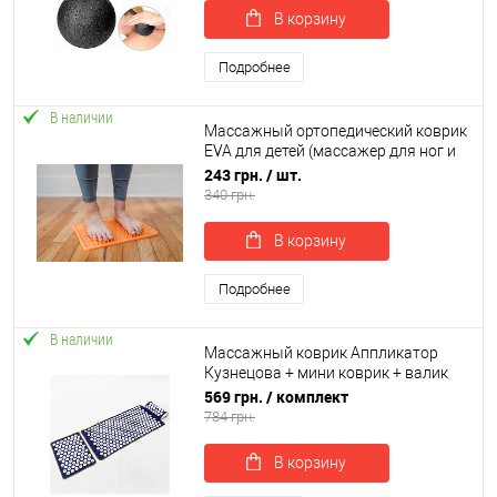
В корзину
Подробнее
В наличии
Массажный ортопедический коврик
EVA для детей (массажер для ног и
стоп) 35x27см OSPORT (MS 4207)
243 грн.
/ шт.
340 грн.
В корзину
Подробнее
В наличии
Массажный коврик Аппликатор
Кузнецова + мини коврик + валик
массажер для спины/шеи/ног
569 грн.
/ комплект
OSPORT Set №2 (n-0022)
784 грн.
В корзину