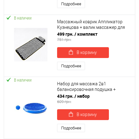
Подробнее
В наличии
Массажный коврик Аппликатор
Кузнецова + валик массажер для
спины/шеи/ног/стоп OSPORT Lite
499 грн.
/ комплект
ECO 80 (apl-027)
751 грн.
В корзину
Подробнее
В наличии
Набор для массажа 2в1
балансировочная подушка +
массажный мячик массажер для
434 грн.
/ набор
ног МФР OSPORT Set 29 (n-0060)
609 грн.
В корзину
Подробнее