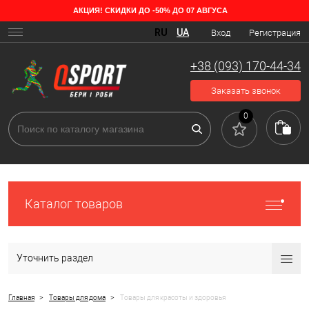
АКЦИЯ! СКИДКИ ДО -50% ДО 07 АВГУСА
Виды товаров для здоровья в OSPORT
RU
UA
Вход
Регистрация
Пожалуй, самый незаменимый атрибут для лечения болезней это
медтехника, применяемая в профилактических целях, для
+38 (093) 170-44-34
диагностики и лечения. Домашняя продукция несет в себе большую
пользу и эффективно помогает в реабилитационный период.
Заказать звонок
0
Каталог товаров
Уточнить раздел
>
>
Главная
Товары для дома
Товары для красоты и здоровья