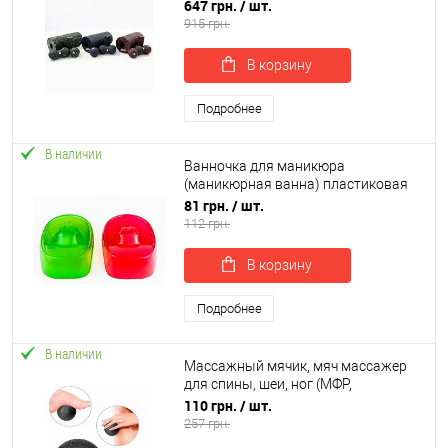
валик (йога ролл)+массажный мяч
647 грн.
/ шт.
МФР OSPORT (OF-0282)
915 грн.
В корзину
Подробнее
В наличии
Ванночка для маникюра
(маникюрная ванна) пластиковая
(R-00098)
81 грн.
/ шт.
112 грн.
В корзину
Подробнее
В наличии
Массажный мячик, мяч массажер
для спины, шеи, ног (МФР,
миофасциального релиза) OSPORT
110 грн.
/ шт.
EPP 12см (MS 3338-2)
257 грн.