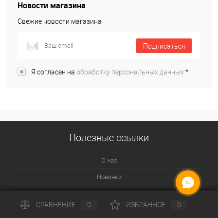
Новости магазина
Свежие новости магазина
Подписаться
Я согласен на
обработку персональных данных.
*
В нашем интернет-магазине товары для здоровья
представлены в следующих категориях:
аппликаторы Кузнецова и Ляпко;
костыли;
Полезные ссылки
ортопедические подушки;
О нас
трости;
Новинки
бандажи и корсеты;
ОНЛАЙН ЧАТ
Распродажа
массажные мячи для рук и ног;
СРАВНЕНИЕ
0
ИЗБРАННОЕ
0
Уцененные товары
ортопедические стельки.