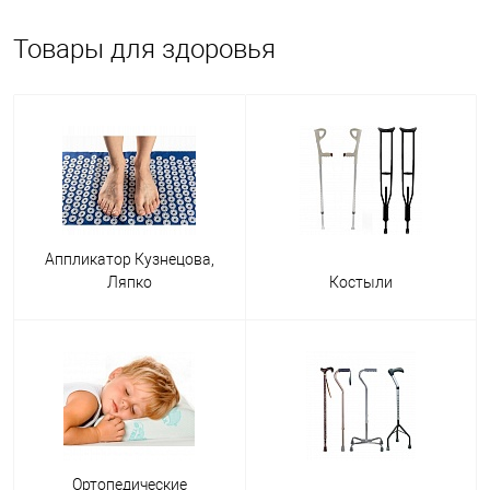
Товары для здоровья
В нашем интернет-магазине товары для здоровья представлены в
следующих категориях:
аппликаторы Кузнецова и Ляпко;
костыли;
ортопедические подушки;
трости;
Аппликатор Кузнецова,
бандажи и корсеты;
Ляпко
Костыли
массажные мячи для рук и ног;
ортопедические стельки.
Игольчатые аппликаторы Кузнецова и Ляпко успешно
используются для улучшения кровообращения, снятия напряжения
в мышцах, лечения неврологических болезней и устранения
болевого синдрома. Иглы аппликатора Кузнецова выполнены из
прочной пластмассы, а в модели Ляпко — из металла. Например,
Ортопедические