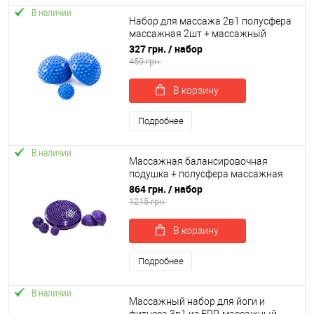
В наличии
Набор для массажа 2в1 полусфера
массажная 2шт + массажный
мячик массажер для ног МФР
327 грн.
/ набор
OSPORT Set 28 (n-0059)
459 грн.
В корзину
Подробнее
В наличии
Массажная балансировочная
подушка + полусфера массажная
2шт + массажный мячик МФР 3шт
864 грн.
/ набор
OSPORT Set 105 (n-0135)
1215 грн.
В корзину
Подробнее
В наличии
Массажный набор для йоги и