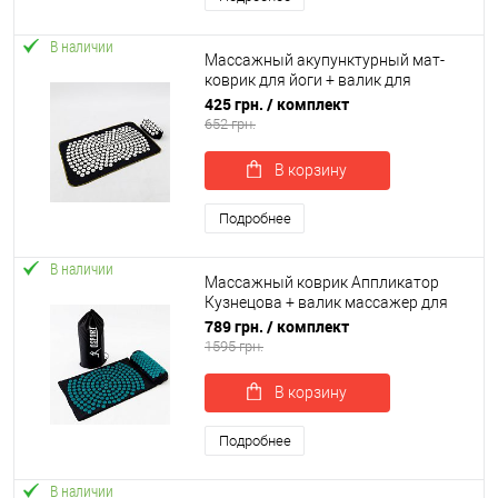
В наличии
Массажный акупунктурный мат-
коврик для йоги + валик для
массажа спины/шеи/ног/тела
425 грн.
/ комплект
OSPORT Yoga Relax (apl-012)
652 грн.
В корзину
Подробнее
В наличии
Массажный коврик Аппликатор
Кузнецова + валик массажер для
спины/шеи/головы OSPORT Lotus
789 грн.
/ комплект
Sun Mat Eco (apl-029)
1595 грн.
В корзину
Подробнее
В наличии