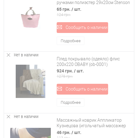
ручками полиэстер 29х20см Stenson
(R15607)
65 грн.
/ шт.
124 грн.
Сообщить о наличии
Подробнее
Нет в наличии
Плед покрывало (одеяло) флис
200х220 OBABY (ob-0001)
924 грн.
/ шт.
1278 грн.
Сообщить о наличии
Подробнее
Нет в наличии
Массажный коврик Аппликатор
Кузнецова (игольчатый массажер
для спины) OSPORT Афина 16x16 см
46 грн.
/ шт.
(OF-0272)
113 грн.