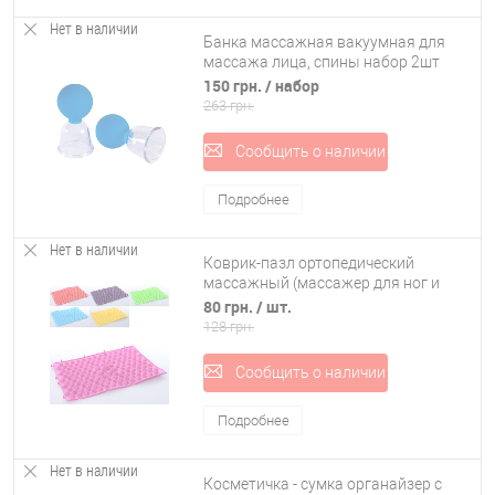
Нет в наличии
Банка массажная вакуумная для
массажа лица, спины набор 2шт
Киевгума (503090)
150 грн.
/ набор
263 грн.
Сообщить о наличии
Подробнее
Нет в наличии
Коврик-пазл ортопедический
массажный (массажер для ног и
стоп) OSPORT 39*27cm (MS 1952-1)
80 грн.
/ шт.
128 грн.
Сообщить о наличии
Подробнее
Нет в наличии
Косметичка - сумка органайзер с