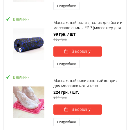
Подробнее
В наличии
Массажный ролик, валик для йоги и
массажа спины EPP (массажер для
спины, шеи, ног) OSPORT 15х5см
99 грн.
/ шт.
(OF-0322)
165 грн.
В корзину
Подробнее
В наличии
Массажный силиконовый коврик
для массажа ног и тела
противоскользящий коврик-
224 грн.
/ шт.
скрабер в ванную OSPORT (MS 4206)
314 грн.
В корзину
Подробнее