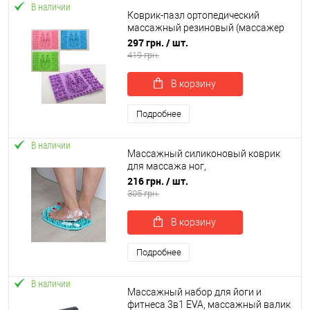
В наличии
Коврик-пазл ортопедический
массажный резиновый (массажер
для ног и стоп) OSPORT (MS 2305)
297 грн.
/ шт.
419 грн.
В корзину
Подробнее
В наличии
Массажный силиконовый коврик
для массажа ног,
противоскользящий коврик-
216 грн.
/ шт.
скрабер для ванной OSPORT (MS
305 грн.
4204)
В корзину
Подробнее
В наличии
Массажный набор для йоги и
фитнеса 3в1 EVA, массажный валик