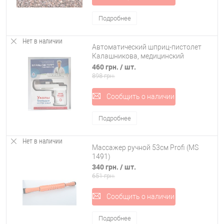
Подробнее
Нет в наличии
Автоматический шприц-пистолет
Калашникова, медицинский
пистолет для самостоятельных
460 грн.
/ шт.
уколов (R-00099)
898 грн.
Сообщить о наличии
Подробнее
Нет в наличии
Массажер ручной 53см Profi (MS
1491)
340 грн.
/ шт.
651 грн.
Сообщить о наличии
Подробнее