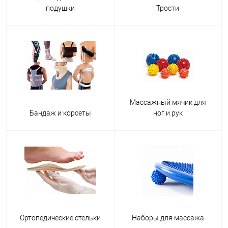
массажный аппликатор Кузнецова (массажер для спины и ног)
подушки
Трости
OSPORT Ёжик 188.
Костыли служат хорошей опорой в посттравматический период
после переломов, растяжений и вывихов. Пример — костыли
деревянные подмышечные (реабилитационный) для взрослых №2
Мирта.
Ортопедические подушки способствуют комфортному и здоровому
сну. Благодаря им позвоночник находится в естественной
Массажный мячик для
анатомической форме. Яркий пример — трехслойная
Бандаж и корсеты
ног и рук
ортопедическая подушка с эффектом памяти ОП-03.
Трость — одноопорная поддержка к как при травмах, так и при
возрастных нарушениях координации движений или болезнях
опорно-двигательного аппарата. Хороший пример — трость для
ходьбы (для инвалидов и пожилых) опорная Мирта.
Бандажи и корсеты эффективно поддерживают скелет и мышечную
ткань после операций, травм или в период реабилитации. Отличный
вариант для женщин в послеродовой период для поддержания
нижних мышц живота. Например, пояс-корсет для поддержки
Ортопедические стельки
Наборы для массажа
позвоночника BACK SUPPORT 3115.