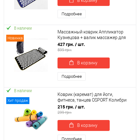
В корзину
Подробнее
В наличии
Массажный коврик Аппликатор
Кузнецова + валик массажер для
Новинка
спины/шеи/ног/стоп/головы/тела
427 грн.
/ шт.
OSPORT (apl-038)
599 грн.
В корзину
Подробнее
В наличии
Коврик (каремат) для йоги,
фитнеса, танцев OSPORT Колибри
Хит продаж
(FI-0077)
215 грн.
/ шт.
299 грн.
В корзину
Подробнее