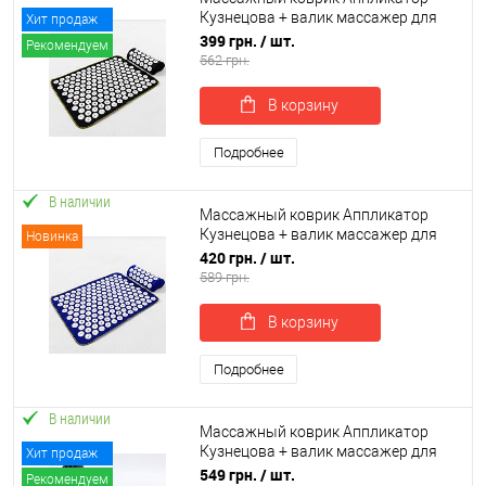
Кузнецова + валик массажер для
Хит продаж
Читать полностью
спины/шеи/ног/стоп/головы/тела
399 грн.
/ шт.
Рекомендуем
OSPORT (n-0141)
562 грн.
В корзину
Подробнее
В наличии
Массажный коврик Аппликатор
Кузнецова + валик массажер для
Новинка
спины/шеи/ног/стоп/головы/тела
420 грн.
/ шт.
OSPORT (apl-037)
589 грн.
В корзину
Подробнее
В наличии
Массажный коврик Аппликатор
Кузнецова + валик массажер для
Хит продаж
спины/шеи/ног/стоп/головы/тела
549 грн.
/ шт.
Рекомендуем