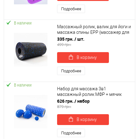
Подробнее
В наличии
Массажный ролик, валик для йоги и
массажа спины EPP (массажер для
спины, шеи, ног) OSPORT 30х15см
335 грн.
/ шт.
(OF-0321)
499 грн.
В корзину
Подробнее
В наличии
Набор для массажа 3в1
массажный ролик МФР + мячик
массажер для спины ног
626 грн.
/ набор
+полусфера 2шт OSPORT Set 41 (n-
879 грн.
0071)
В корзину
Подробнее