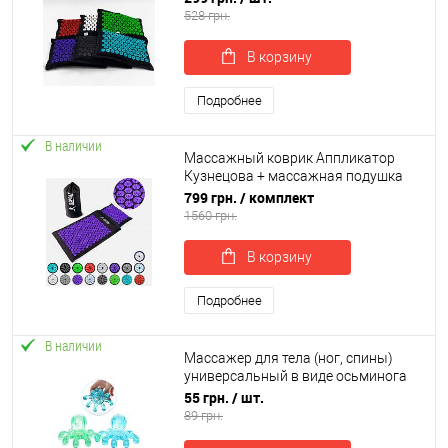
(apl-017)
528 грн.
В корзину
Подробнее
В наличии
Массажный коврик Аппликатор
Кузнецова + массажная подушка
массажер для спины/шеи/головы
799 грн.
/ комплект
OSPORT Pro (apl-777)
1560 грн.
В корзину
Подробнее
В наличии
Массажер для тела (ног, спины)
универсальный в виде осьминога
Profi (MS 0841)
55 грн.
/ шт.
89 грн.