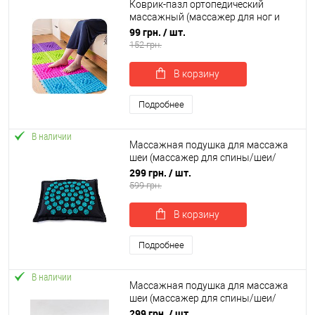
Коврик-пазл ортопедический
массажный (массажер для ног и
стоп) OSPORT 24*30cm (MS 1952)
99 грн.
/ шт.
152 грн.
В корзину
Подробнее
В наличии
Массажная подушка для массажа
шеи (массажер для спины/шеи/
головы/ног/стоп/тела) OSPORT
299 грн.
/ шт.
Lotus Eco (apl-023)
599 грн.
В корзину
Подробнее
В наличии
Массажная подушка для массажа
шеи (массажер для спины/шеи/
головы/ног/стоп/тела) OSPORT Pro
299 грн.
/ шт.