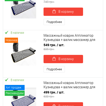
OSPORT (n-0143)
749 грн.
В корзину
Подробнее
В наличии
Массажный коврик Аппликатор
Кузнецова + валик массажер для
Новинка
спины/шеи/ног/стоп/головы/тела
549 грн.
/ шт.
OSPORT (apl-039)
835 грн.
В корзину
Подробнее
В наличии
Массажный коврик Аппликатор
Кузнецова + валик массажер для
Хит продаж
спины/шеи/ног/стоп/головы/тела
499 грн.
/ шт.
Рекомендуем
OSPORT (n-0142)
633 грн.