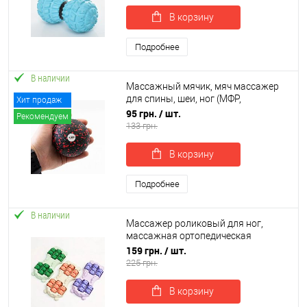
В корзину
Подробнее
В наличии
Массажный мячик, мяч массажер
для спины, шеи, ног (МФР,
Хит продаж
миофасциального релиза) OSPORT
95 грн.
/ шт.
Рекомендуем
EPP 8см (OF-0280)
133 грн.
В корзину
Подробнее
В наличии
Массажер роликовый для ног,
массажная ортопедическая
платформа для массажа стоп
159 грн.
/ шт.
30х14см OSPORT (MS 4816)
225 грн.
В корзину