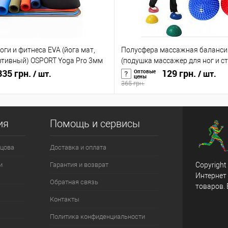
оги и фитнеса EVA (йога мат,
Полусфера массажная баланси
ртивный) OSPORT Yoga Pro 3мм
(подушка массажер для ног и с
35 грн.
(OF-0059)
129 грн.
Оптовые
/ шт.
/ шт.
цены
365 грн.
ия
Помощь и сервисы
цова
Доставка и оплата
и
Гарантия и возврат
Copyright
Интернет
Обратная связь
товаров.
Контакты
Политика конфиденциальности