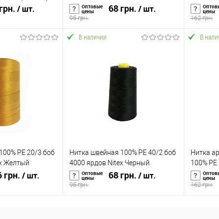
грн.
(320570)
68 грн.
Хаки (32
Оптовые
Оптов
/ шт.
/ шт.
цены
цены
95 грн.
162 грн.
В наличии
В нали
корзину
В корзину
ик
К сравнению
Купить в 1 клик
К сравнению
Купит
В наличии
В избранное
В наличии
В изб
100% PE 20/3 боб
Нитка швейная 100% PE 40/2 боб
Нитка а
ex Желтый
4000 ярдов Nitex Черный
100% PE 
 грн.
(317053)
68 грн.
Черный 
Оптовые
Оптов
/ шт.
/ шт.
цены
цены
95 грн.
162 грн.
корзину
В корзину