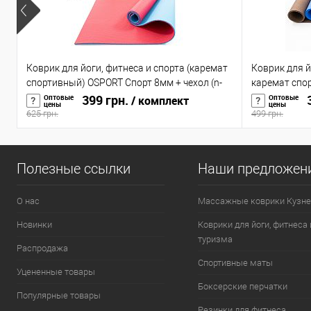
Коврик для йоги, фитнеса и спорта (каремат
Коврик для й
спортивный) OSPORT Спорт 8мм + чехол (n-
каремат спо
0008)
399 грн.
(OF-0088)
3
Оптовые
Оптовые
/ комплект
цены
цены
625 грн.
499 грн.
Полезные ссылки
Наши предложен
О нас
Массажные коврики Кузне
Новинки
Коврики для йоги, фитнеса 
туризма
Распродажа
Спортивные маты
Уцененные товары
Боксерские перчатки
Популярные товары
Резинки для фитнеса