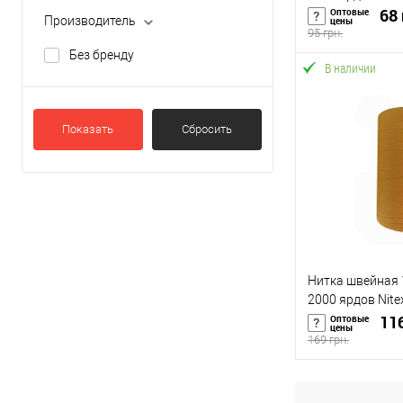
68 
Оптовые
Производитель
цены
95 грн.
Без бренду
В наличии
В 
Купить в 1 кл
Показать
Сбросить
В избранное
Нитка швейная 
2000 ярдов Nit
(169605)
116
Оптовые
цены
169 грн.
В 