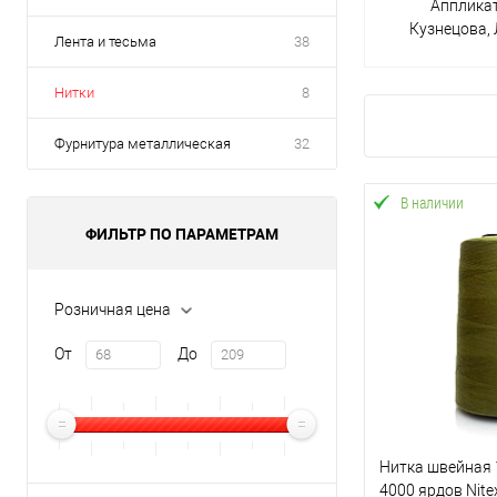
Апплика
Кузнецова,
Лента и тесьма
38
Нитки
8
Фурнитура металлическая
32
В наличии
ФИЛЬТР ПО ПАРАМЕТРАМ
Розничная цена
От
До
Нитка швейная 
4000 ярдов Nite