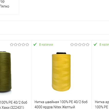
тор
 Ляпко
В наличии
В нали
Нитка швейная 100% PE 40/2 боб
Нитка а
100% PE 40/2 боб
4000 ярдов Nitex Желтый
100% PE 
x Хаки (322431)