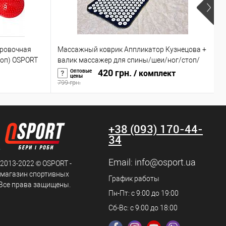
ровочная
Массажный коврик Аппликатор Кузнецова +
В
топ) OSPORT
валик массажер для спины/шеи/ног/стоп/
ш
головы/тела OSPORT (n-0004)
420 грн.
а
Оптовые
/ комплект
цены
799 грн.
1
+38 (093) 170-44-
34
Email:
info@osport.ua
 2013-2022 © OSPORT -
 магазин спортивных
График работы
 Все права защищены.
Пн-Пт: с 9:00 до 19:00
Сб-Вс: с 9:00 до 18:00