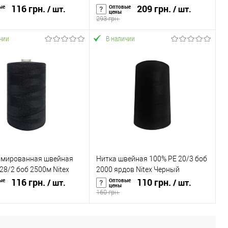
2549)
116 грн.
750м Ozen Iplik Polyart №10
209 грн.
ые
Оптовые
/ шт.
/ шт.
цены
Белый 201 (5107)
293 грн.
чии
В наличии
В корзину
В корзину
ь в 1 клик
К сравнению
Купить в 1 клик
К сравнению
ранное
В наличии
В избранное
В наличии
рмированная швейная
Нитка швейная 100% PE 20/3 боб
28/2 боб 2500м Nitex
2000 ярдов Nitex Черный
(271827)
116 грн.
(127317)
110 грн.
ые
Оптовые
/ шт.
/ шт.
цены
160 грн.
В корзину
В корзину