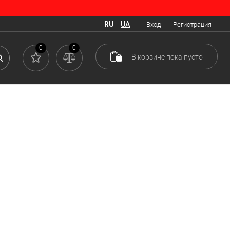
RU
UA
Вход
Регистрация
0
0
В корзине
пока
пусто