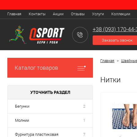
Главная
Контакты
Акции
Отзывы
Услуги
Коллекции
+38 (093) 170-44-
Заказать звонок
Главная
>
Швейные
Каталог товаров
Нитки
УТОЧНИТЬ РАЗДЕЛ
Бегунки
2
Молнии
1
Фурнитура пластиковая
7