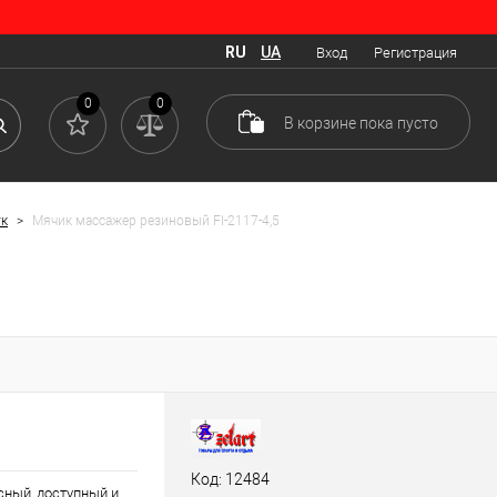
RU
UA
Вход
Регистрация
0
0
В корзине
пока
пусто
ук
>
Мячик массажер резиновый FI-2117-4,5
Код: 12484
ный, доступный и