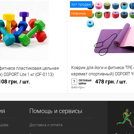
Хит продаж
Новинка
Коврик для йоги и фитнеса TPE 
 фитнеса пластиковая цельная
каремат спортивный) OSPORT Y
) OSPORT Lite 1 кг (OF-0113)
08 грн.
6мм (FI-0076)
478 грн.
Оптовые
/ шт.
/ шт.
цены
849 грн.
ия
Помощь и сервисы
цова
Доставка и оплата