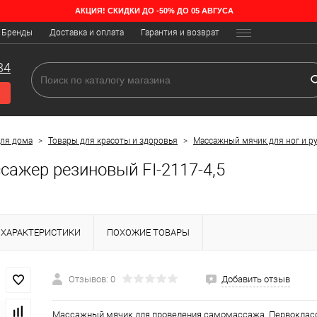
АКЦИЯ! СКИДКИ ДО -50% ДО 05 АВГУСА
Бренды
Доставка и оплата
Гарантия и возврат
34
для дома
>
Товары для красоты и здоровья
>
Массажный мячик для ног и р
сажер резиновый FI-2117-4,5
ХАРАКТЕРИСТИКИ
ПОХОЖИЕ ТОВАРЫ
Отзывов: 0
Добавить отзыв
Массажный мячик для проведения самомассажа. Первокласс