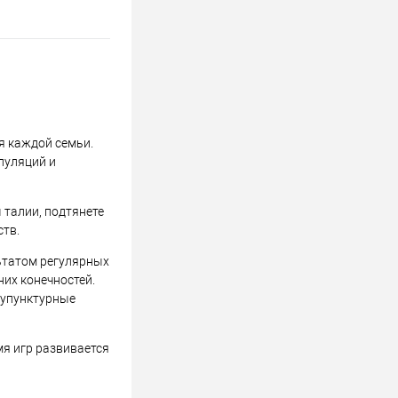
я каждой семьи.
пуляций и
талии, подтянете
ств.
льтатом регулярных
их конечностей.
купунктурные
я игр развивается