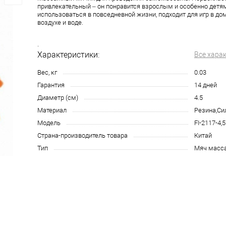
привлекательный – он понравится взрослым и особенно детя
использоваться в повседневной жизни, подходит для игр в до
воздухе и воде.
.
Характеристики:
Все хара
Вес, кг
0.03
Гарантия
14 дней
Диаметр (см)
4.5
Материал
Резина,Си
Модель
FI-2117-4,5
Страна-производитель товара
Китай
Тип
Мяч масс