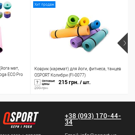
Хит продаж
Х
Р
(йога мат,
Коврик (каремат) для йоги, фитнеса, танцев
П
oga ECO Pro
OSPORT Колибри (FI-0077)
н
215 грн.
Оптовые
/ шт.
цены
299 грн.
1
+38 (093) 170-44-
34