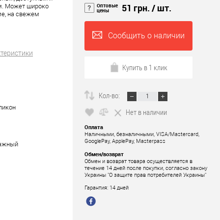
Оптовые
51 грн.
/ шт.
м. Может широко
цены
ме, на свежем
Сообщить о наличии
ктеристики
Купить в 1 клик
Кол-во:
ликон
Нет в наличии
Оплата
Наличными, безналичными, VISA/Mastercard,
GooglePay, ApplePay, Masterpass
ажный
Обмен/возврат
Обмен и возврат товара осуществляется в
течение 14 дней после покупки, согласно закону
Украины "О защите прав потребителей Украины"
Гарантия: 14 дней