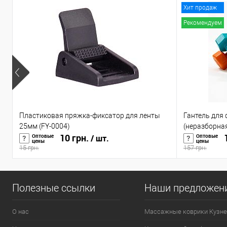
Хит продаж
Рекомендуем
Пластиковая пряжка-фиксатор для ленты
Гантель для
25мм (FY-0004)
(неразборная
10 грн.
1
Оптовые
Оптовые
/ шт.
цены
цены
15 грн.
157 грн.
Полезные ссылки
Наши предложен
О нас
Массажные коврики Кузне