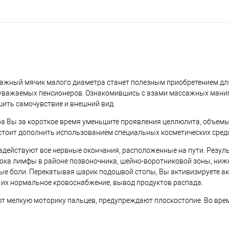
ссажный мячик малого диаметра станет полезным приобретением дл
 до уважаемых пенсионеров. Ознакомившись с азами массажных мани
ить самочувствие и внешний вид.
 Вы за короткое время уменьшите проявления целлюлита, объемы 
стоит дополнить использованием специальных косметических сред
задействуют все нервные окончания, расположенные на пути. Резу
тока лимфы в районе позвоночника, шейно-воротниковой зоны, нижн
вные боли. Перекатывая шарик подошвой стопы, Вы активизируете а
е их нормальное кровоснабжение, вывод продуктов распада.
т мелкую моторику пальцев, предупреждают плоскостопие. Во врем