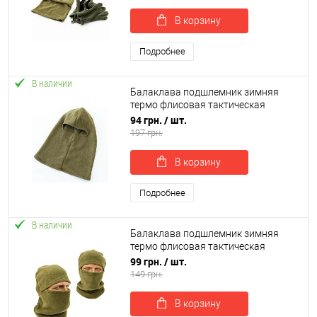
В корзину
Подробнее
В наличии
Балаклава подшлемник зимняя
термо флисовая тактическая
OSPORT (FI-0016)
94 грн.
/ шт.
197 грн.
В корзину
Подробнее
В наличии
Балаклава подшлемник зимняя
термо флисовая тактическая
OSPORT (TK-0004)
99 грн.
/ шт.
149 грн.
В корзину