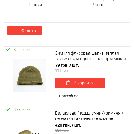
Шапки
Ляпко
Фильтр
В наличии
Зимняя флисовая шапка, теплая
тактическая однотонная армейская
шапка OSPORT (ty-0042)
79 грн.
/ шт.
119 грн.
В корзину
Подробнее
В наличии
Балаклава (подшлемник) зимняя +
перчатки тактические зимние
флисовые (ty-0029)
420 грн.
/ шт.
589 грн.