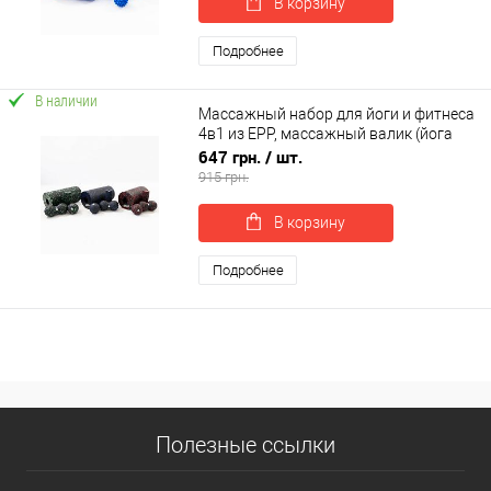
В корзину
Подробнее
В наличии
Массажный набор для йоги и фитнеса
4в1 из EPP, массажный валик (йога
ролл)+массажный мяч МФР OSPORT
647 грн.
/ шт.
(OF-0282)
915 грн.
В корзину
Подробнее
Полезные ссылки