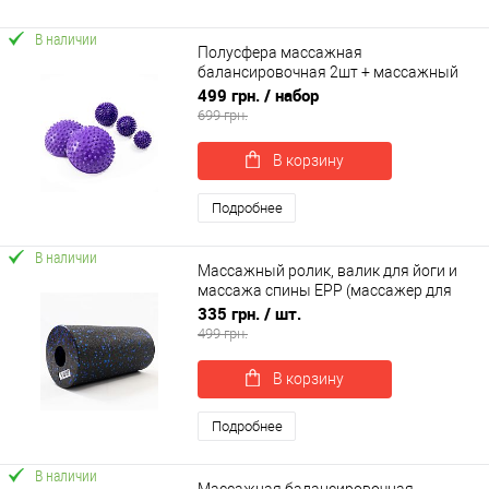
В наличии
Полусфера массажная
балансировочная 2шт + массажный
мячик (МФР мяч) с шипами 3шт
499 грн.
/ набор
OSPORT Set 104 (n-0134)
699 грн.
В корзину
Подробнее
В наличии
Массажный ролик, валик для йоги и
массажа спины EPP (массажер для
спины, шеи, ног) OSPORT 30х15см (OF-
335 грн.
/ шт.
0321)
499 грн.
В корзину
Подробнее
В наличии
Массажная балансировочная