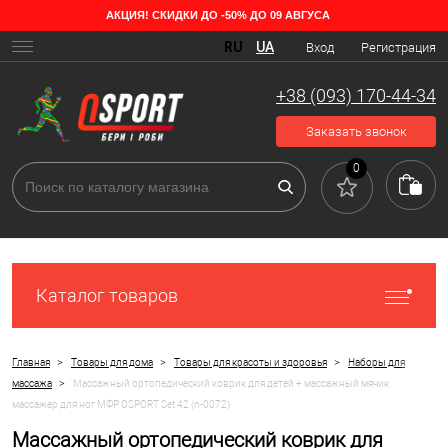
АКЦИЯ! СКИДКИ ДО -50% ДО 09 АВГУСА
RU
UA
Вход
Регистрация
+38 (093) 170-44-34
Заказать звонок
0
Каталог товаров
>
>
>
Главная
Товары для дома
Товары для красоты и здоровья
Наборы для
>
массажа
Массажный ортопедический коврик для детей + массажный мячик
массажер для ног МФР OSPORT Set 42 (n-0072)
Массажный ортопедический коврик для