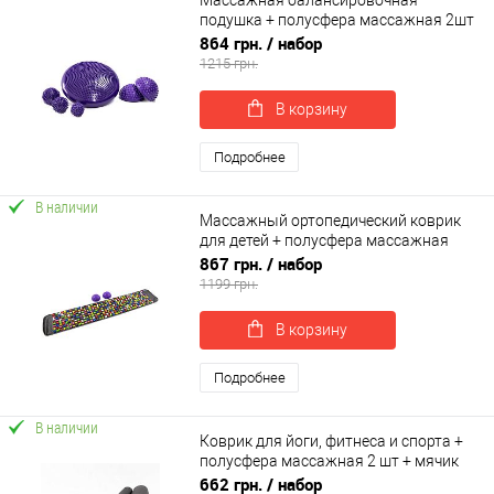
подушка + полусфера массажная 2шт
+ массажный мячик МФР 3шт OSPORT
864 грн.
/ набор
Set 105 (n-0135)
1215 грн.
В корзину
Подробнее
В наличии
Массажный ортопедический коврик
для детей + полусфера массажная
массажер для ног 2шт OSPORT Set 73
867 грн.
/ набор
(n-0103)
1199 грн.
В корзину
Подробнее
В наличии
Коврик для йоги, фитнеса и спорта +
полусфера массажная 2 шт + мячик
массажный с шипами OSPORT Set 60
662 грн.
/ набор