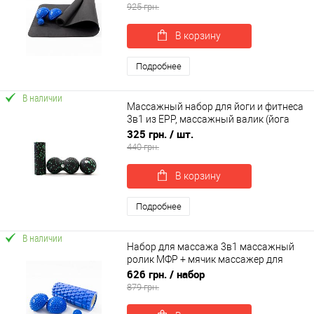
(n-0090)
925 грн.
В корзину
Подробнее
В наличии
Массажный набор для йоги и фитнеса
3в1 из EPP, массажный валик (йога
ролл)+массажный мяч МФР OSPORT
325 грн.
/ шт.
(OF-0281)
440 грн.
В корзину
Подробнее
В наличии
Набор для массажа 3в1 массажный
ролик МФР + мячик массажер для
спины ног +полусфера 2шт OSPORT
626 грн.
/ набор
Set 41 (n-0071)
879 грн.