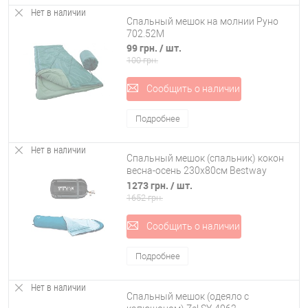
Нет в наличии
Спальный мешок на молнии Руно
702.52M
99 грн.
/ шт.
100 грн.
Сообщить о наличии
Подробнее
Нет в наличии
Спальный мешок (спальник) кокон
весна-осень 230х80см Bestway
(68066)
1273 грн.
/ шт.
1652 грн.
Сообщить о наличии
Подробнее
Нет в наличии
Спальный мешок (одеяло с