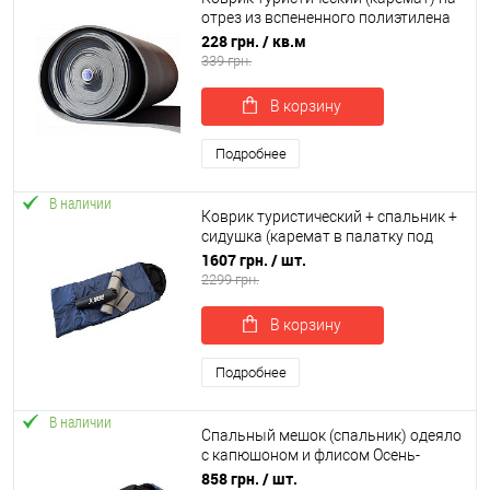
отрез из вспененного полиэтилена
ППЭ НХ OSPORT толщина 10мм (FI-
228 грн.
/ кв.м
0032)
339 грн.
В корзину
Подробнее
В наличии
Коврик туристический + спальник +
сидушка (каремат в палатку под
спальный мешок) OSPORT Осень
1607 грн.
/ шт.
Medium+ (n-0029)
2299 грн.
В корзину
Подробнее
В наличии
Спальный мешок (спальник) одеяло
с капюшоном и флисом Осень-
Весна OSPORT Tourist Medium (ty-
858 грн.
/ шт.