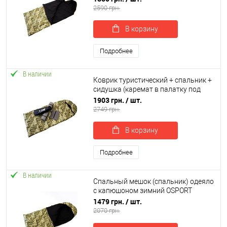
Камуфляж (ty-0033)
2590 грн.
В корзину
Подробнее
В наличии
Коврик туристический + спальник +
сидушка (каремат в палатку под
спальный мешок) OSPORT Lite
1903 грн.
/ шт.
Зима+ (n-0027)
2749 грн.
В корзину
Подробнее
В наличии
Спальный мешок (спальник) одеяло
с капюшоном зимний OSPORT
Зима+ (ty-0032)
1479 грн.
/ шт.
2070 грн.