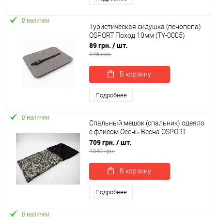
В наличии
Туристическая сидушка (пенопопа)
OSPORT Поход 10мм (TY-0005)
89 грн.
/ шт.
145 грн.
В корзину
Подробнее
В наличии
Спальный мешок (спальник) одеяло
с флисом Осень-Весна OSPORT
Tourist Lite Камуфляж (ty-0010)
709 грн.
/ шт.
1049 грн.
В корзину
Подробнее
В наличии