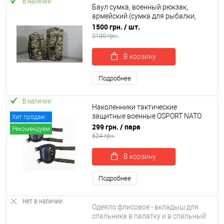
В наличии
Баул сумка, военный рюкзак,
армейский (сумка для рыбалки,
охоты, туризма) OSPORT малая 70
1500 грн.
/ шт.
литров (ty-0023)
2100 грн.
В корзину
Подробнее
В наличии
Наколенники тактические
защитные военные OSPORT NATO
Хит продаж
Pro (ty-0021)
299 грн.
/ пара
Рекомендуем
624 грн.
В корзину
Подробнее
Нет в наличии
Одеяло флисовое - вкладыш для
спальника в палатку и в спальный