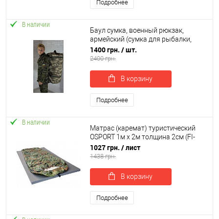
Подробнее
В наличии
Баул сумка, военный рюкзак,
армейский (сумка для рыбалки,
охоты, туризма) OSPORT большая
1400 грн.
/ шт.
110 литров (ty-0024)
2400 грн.
В корзину
Подробнее
В наличии
Матрас (каремат) туристический
OSPORT 1м х 2м толщина 2см (FI-
0015-20)
1027 грн.
/ лист
1438 грн.
В корзину
Подробнее