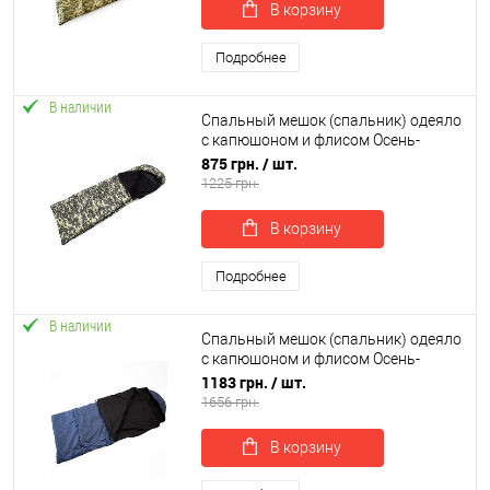
В корзину
Подробнее
В наличии
Спальный мешок (спальник) одеяло
с капюшоном и флисом Осень-
Весна OSPORT Tourist Medium
875 грн.
/ шт.
Камуфляж (ty-0013)
1225 грн.
В корзину
Подробнее
В наличии
Спальный мешок (спальник) одеяло
с капюшоном и флисом Осень-
Весна OSPORT Tourist Medium+ (ty-
1183 грн.
/ шт.
0034)
1656 грн.
В корзину