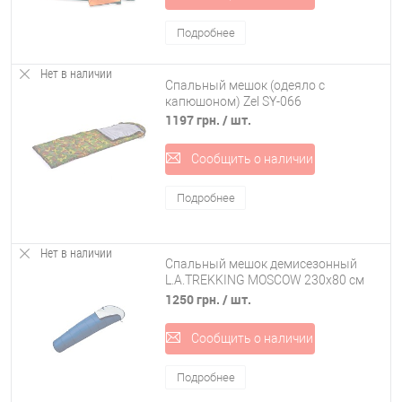
Подробнее
Нет в наличии
Спальный мешок (одеяло с
капюшоном) Zel SY-066
1197 грн.
/ шт.
Сообщить о наличии
Подробнее
Нет в наличии
Спальный мешок демисезонный
L.A.TREKKING MOSCOW 230x80 см
(82226)
1250 грн.
/ шт.
Сообщить о наличии
Подробнее