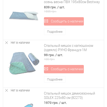
осень весна ПВХ 195х80см Bestway
(68051)
839 грн.
/ шт.
1555 грн.
Сообщить о наличии
Подробнее
Нет в наличии
Спальный мешок с капюшоном
(одеяло) РУНО Француз-1М
99 грн.
/ шт.
100 грн.
Сообщить о наличии
Подробнее
Нет в наличии
Спальный мешок демисезонный
SOLEX 225x80 см (82273)
1970 грн.
/ шт.