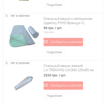
Подробнее
Нет в наличии
Спальный мешок с капюшоном
(одеяло) РУНО Француз-1L
99 грн.
/ шт.
100 грн.
Сообщить о наличии
Подробнее
Нет в наличии
Спальный мешок зимний
L.A.TREKKING LIKOMA 230x85 см
(82283)
2520 грн.
/ шт.
Сообщить о наличии
Подробнее