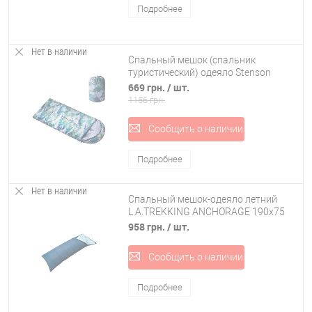
Подробнее
Нет в наличии
Спальный мешок (спальник
туристический) одеяло Stenson
демисезонный (YFP546)
669 грн.
/ шт.
1156 грн.
Сообщить о наличии
Подробнее
Нет в наличии
Спальный мешок-одеяло летний
L.A.TREKKING ANCHORAGE 190x75
см (82231)
958 грн.
/ шт.
Сообщить о наличии
Подробнее