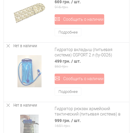
мешок OSPORT Pixel (TY-0035)
669 грн.
/ шт.
916 грн.
Сообщить о наличии
Подробнее
Нет в наличии
Гидратор вкладыш (питьевая
система) OSPORT 2 л (ty-0026)
499 грн.
/ шт.
860 грн.
Сообщить о наличии
Подробнее
Нет в наличии
Гидратор рюкзак армейский
тактический (питьевая система) в
чехле OSPORT (ty-0025)
999 грн.
/ шт.
1651 грн.