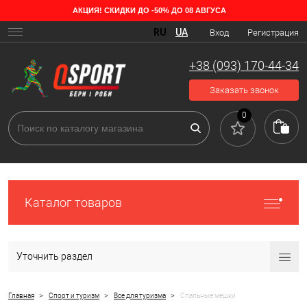
АКЦИЯ! СКИДКИ ДО -50% ДО 08 АВГУСА
Каждый любитель походов, выездов на охоту и рыбалку на
несколько дней или отдыха в кемпинге знает, какими холодными
RU
UA
Вход
Регистрация
бывают ночи на природе даже в разгар лета. Чтобы обезопасить
себя от низких температур, можно тащить с собой кучу теплых
+38 (093) 170-44-34
вещей, но это, во-первых, неудобно, а во-вторых, все равно не
гарантирует, что вы проведете ночь спокойно. Поэтому
Заказать звонок
оптимальным решением будет купить спальный мешок недорого в
0
нашем интернет-магазине.
Спальные мешки в интернет-магазине OSPORT
Каталог товаров
Уточнить раздел
>
>
>
Главная
Спорт и туризм
Все для туризма
Спальные мешки