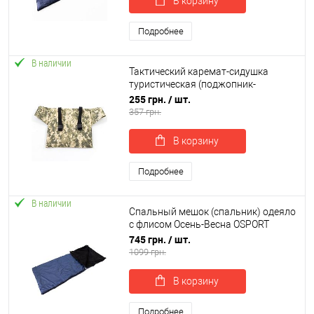
В корзину
Подробнее
В наличии
Тактический каремат-сидушка
туристическая (поджопник-
пенопопа) в поход 34х38х1см
255 грн.
/ шт.
OSPORT Pro (ty-0049)
357 грн.
В корзину
Подробнее
В наличии
Спальный мешок (спальник) одеяло
с флисом Осень-Весна OSPORT
Tourist Lite (ty-0011)
745 грн.
/ шт.
1099 грн.
В корзину
Подробнее