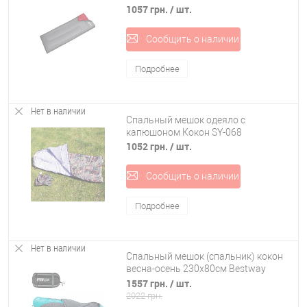
(82253)
1057 грн.
/ шт.
Сообщить о наличии
Подробнее
Нет в наличии
Спальный мешок одеяло с
капюшоном Кокон SY-068
1052 грн.
/ шт.
Сообщить о наличии
Подробнее
Нет в наличии
Спальный мешок (спальник) кокон
весна-осень 230х80см Bestway
(68049)
1557 грн.
/ шт.
2022 грн.