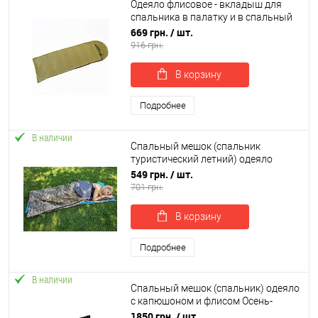
Одеяло флисовое - вкладыш для
спальника в палатку и в спальный
мешок OSPORT (TY-0027)
669 грн.
/ шт.
916 грн.
В корзину
Подробнее
В наличии
Спальный мешок (спальник
туристический летний) одеяло
OSPORT Лето Medium (FI-0046)
549 грн.
/ шт.
701 грн.
В корзину
Подробнее
В наличии
Спальный мешок (спальник) одеяло
с капюшоном и флисом Осень-
Весна OSPORT Tourist Medium+
1850 грн.
/ шт.