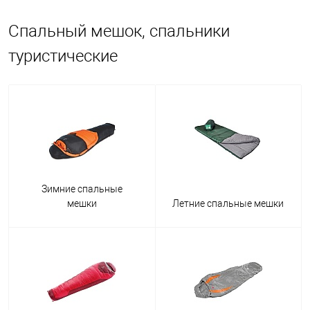
Спальный мешок, спальники
туристические
В былые времена военные и путешественники, чтобы уберечь себя
от замерзания, надевали тяжелые толстые шубы. Они не
отличались комфортом, сковывали движения, а промокнув, могли
только усугубить положение своего хозяина. В позапрошлом
столетии были запатентованы первые прототипы спальников,
состоявшие из шерсти и прорезиненной ткани.
Зимние спальные
Современный вид спальники приобрели в середине двадцатого
мешки
Летние спальные мешки
века, с появлением синтетических материалов. Искусственные
наполнители, в отличии от натуральных, лучше сохнут и не
сваливаются. Нынешние мешки осень-весна компактные и легкие,
при этом обеспечивают комфорт при широком диапазоне
температуры окружающей среды. Утепленный
зимний спальник
немного тяжелее, зато в нем вы не замерзнете, ночуя в палатке в
заснеженном лесу. На сайте интернет-магазина OSPORT вы можете
онлайн купить дешево спальные мешки для использования зимой