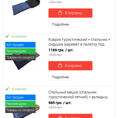
0014)
1201 грн.
В корзину
Подробнее
В наличии
Коврик туристический + спальник +
сидушка (каремат в палатку под
Хит продаж
спальный мешок) OSPORT Lite Лето
1169 грн.
/ шт.
Рекомендуем
(n-0012)
1525 грн.
Товары со скидкой
В корзину
Подробнее
В наличии
Спальный мешок (спальник
туристический летний) + вкладыш
Хит продаж
флисовый OSPORT Лето 2в1 (ty-
985 грн.
/ шт.
Рекомендуем
0036)
1379 грн.
Товары со скидкой