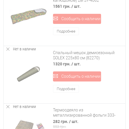
капюшоном) Zel SY-4062
1561 грн.
/ шт.
Сообщить о наличии
Подробнее
Нет в наличии
Спальный мешок демисезонный
SOLEX 225x80 см (82270)
1320 грн.
/ шт.
Сообщить о наличии
Подробнее
Нет в наличии
Термоодеяло из
металлизированной фольги 333-
327
282 грн.
/ шт.
553 грн.