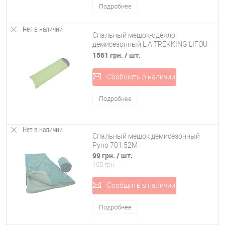
Подробнее
Нет в наличии
Спальный мешок-одеяло
демисезонный L.A.TREKKING LIFOU
190x75 см (82267)
1561 грн.
/ шт.
Сообщить о наличии
Подробнее
Нет в наличии
Спальный мешок демисезонный
Руно 701.52M
99 грн.
/ шт.
100 грн.
Сообщить о наличии
Подробнее