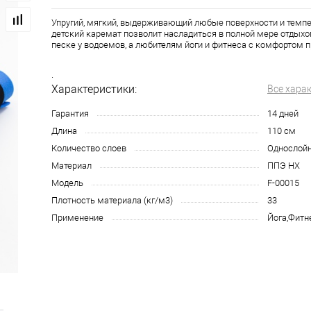
Упругий, мягкий, выдерживающий любые поверхности и темп
детский каремат позволит насладиться в полной мере отдыхом
песке у водоемов, а любителям йоги и фитнеса с комфортом п
.
Характеристики:
Все хара
Гарантия
14 дней
Длина
110 см
Количество слоев
Однослой
Материал
ППЭ НХ
Модель
F-00015
Плотность материала (кг/м3)
33
Применение
Йога,Фитн