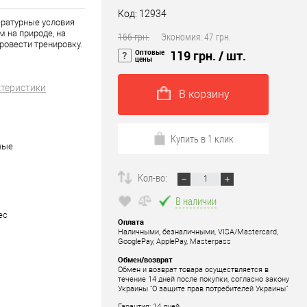
Код: 12934
ературные условия
 на природе, на
166 грн.
Экономия:
47 грн.
ровести тренировку.
Оптовые
119 грн.
/ шт.
цены
ктеристики
В корзину
Купить в 1 клик
ные
Кол-во:
В наличии
ес
Оплата
Наличными, безналичными, VISA/Mastercard,
GooglePay, ApplePay, Masterpass
Обмен/возврат
Обмен и возврат товара осуществляется в
течение 14 дней после покупки, согласно закону
Украины "О защите прав потребителей Украины"
Гарантия: 14 дней