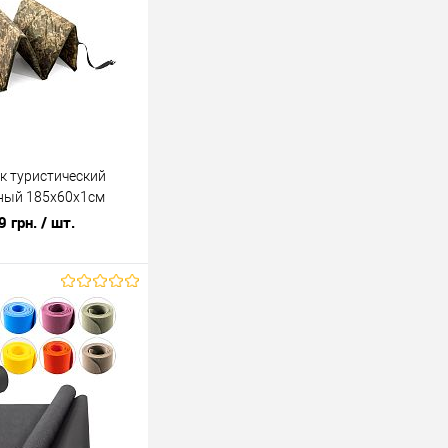
к туристический
ный 185х60х1см
-0046)
9 грн.
/ шт.
В корзину
лик
К сравнению
В наличии