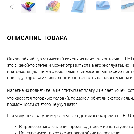
ОПИСАНИЕ ТОВАРА
Однослойный туристический коврик из пенополиэтилена FitUp Li
это в какой-то степени может отразиться на его эксплуатацио
влагоизоляционными свойствами универсальный каремат опти
природу с друзьями, идеально использовать на пляже у моря ил
Изделие из полиэтилена не впитывает влагу и не дает конечнос
что касается погодных условий, то даже любители экстремальн
возможности от этого не ухудшатся.
Преимущества универсального детского каремата FitUp L
В процессе изготовления производителем используется э
Изделие имеет высокие износостойкие показатели;