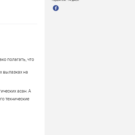
ако полагать, что
х вылазках на
ических асан. А
его технические