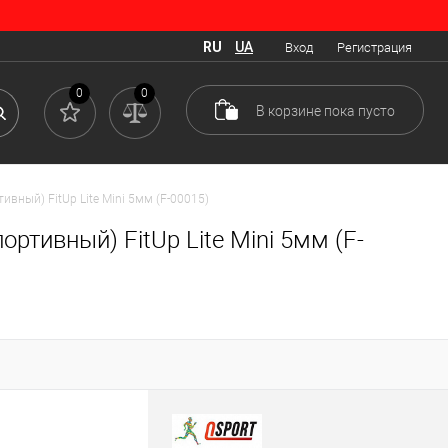
RU
UA
Вход
Регистрация
0
0
В корзине
пока
пусто
ивный) FitUp Lite Mini 5мм (F-00015)
ортивный) FitUp Lite Mini 5мм (F-