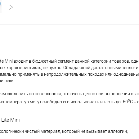
te Mini входит в бюджетный сегмент данной категории товаров, одн
нных характеристиках, не нужно. Обладающий достаточными тепло- и
мально применять в непродолжительных походах или однодневны
и реки.
тям скользить по поверхности, что очень ценно при выполнении стат
о
ых температур могут свободно его использовать вплоть до -60
С – 
ite Mini
кологически чистый материал, который не вызывает аллергии;