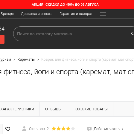
АКЦИЯ! СКИДКИ ДО -50% ДО 08 АВГУСА
Бренды
Доставка и оплата
Гарантия и возврат
34
туризм
>
Карематы
>
Коврик для фитнеса, йоги и спорта (каремат, мат спорт
 фитнеса, йоги и спорта (каремат, мат сп
ХАРАКТЕРИСТИКИ
ОТЗЫВЫ
ПОХОЖИЕ ТОВАРЫ
Отзывов: 2
Добавить отзыв