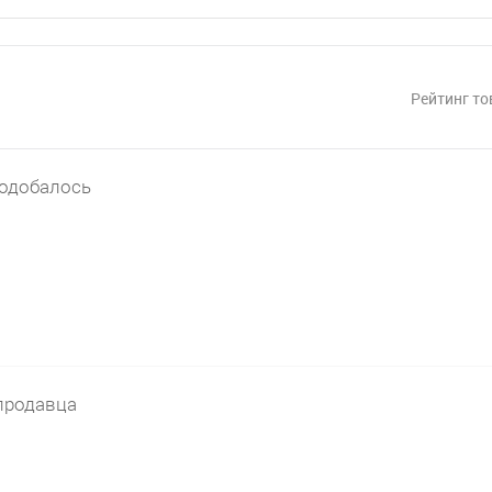
Рейтинг то
подобалось
продавца