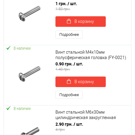
1 грн.
/ шт.
1.50 грн.
В корзину
Подробнее
В наличии
Винт стальной М4х10мм
полусферическая головка (FY-0021)
0.90 грн.
/ шт.
1.40 грн.
В корзину
Подробнее
В наличии
Винт стальной М6х30мм
цилиндрическая закругленная
головка (FY-0023)
2.90 грн.
/ шт.
4 грн.