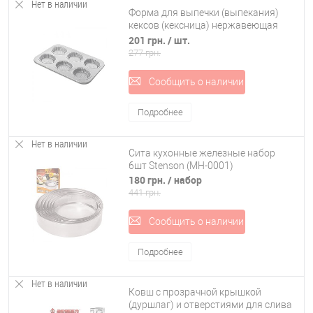
Нет в наличии
Форма для выпечки (выпекания)
кексов (кексница) нержавеющая
сталь Stenson Галактика (MH-0546)
201 грн.
/ шт.
277 грн.
Сообщить о наличии
Подробнее
Нет в наличии
Сита кухонные железные набор
6шт Stenson (MH-0001)
180 грн.
/ набор
441 грн.
Сообщить о наличии
Подробнее
Нет в наличии
Ковш с прозрачной крышкой
(дуршлаг) и отверстиями для слива