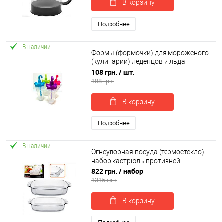
В корзину
Подробнее
В наличии
Формы (формочки) для мороженого
(кулинарии) леденцов и льда
пластиковые для дома 4шт Stenson
108 грн.
/ шт.
(R21137)
188 грн.
В корзину
Подробнее
В наличии
Огнеупорная посуда (термостекло)
набор кастрюль противней
стеклянных для запекания 2шт
822 грн.
/ набор
Stenson Firex (MS-0514)
1315 грн.
В корзину