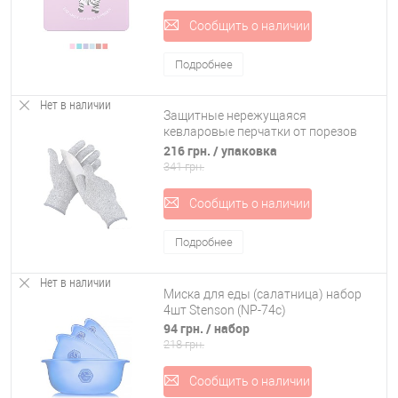
Сообщить о наличии
Подробнее
Нет в наличии
Защитные нережущаяся
кевларовые перчатки от порезов
Stenson (R86664)
216 грн.
/ упаковка
341 грн.
Сообщить о наличии
Подробнее
Нет в наличии
Миска для еды (салатница) набор
4шт Stenson (NP-74с)
94 грн.
/ набор
218 грн.
Сообщить о наличии