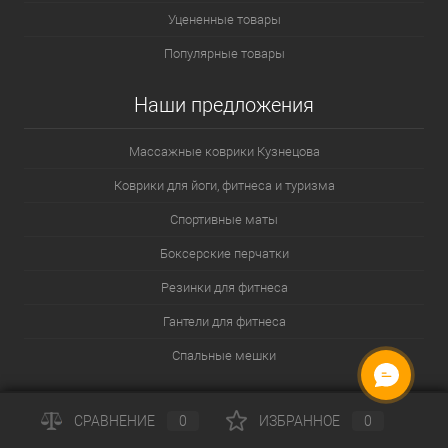
переворачивания еды на сковороде. Упрощает
Уцененные товары
накладывание порциональных блюд, таких как торт или
Популярные товары
пирог.
Киянка для отбивания мяса имеет зазубрины и
Наши предложения
эффективно размягчает мясные волокна. Изготавливают
предмет из дерева или прочного металла.
Массажные коврики Кузнецова
Всевозможные ножи для различных целей помогут
Коврики для йоги, фитнеса и туризма
разделать рыбу, хлеб, птицу, овощи и прочие продукты.
Используемое для резки лезвие легко затачивается при
Спортивные маты
необходимости.
Боксерские перчатки
Суповой черпак укомплектован длинной ручкой и
полусферической емкостью. Благодаря изделию можно с
Резинки для фитнеса
легкостью насыпать первые блюда.
Гантели для фитнеса
Сито для муки и соусов избавит вас от ненужных комков.
Спальные мешки
При просеивании муки она насыщается кислородом и
ОНЛАЙН ЧАТ
тесто становится гораздо пышнее.
Помощь и сервисы
Скалка поможет тонко раскатать тесто для коржей на
СРАВНЕНИЕ
0
ИЗБРАННОЕ
0
торт. Изготавливается из древесины или пластмассы.