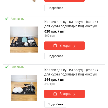
Подробнее
В наличии
Коврик для сушки посуды (коврик
для кухни подкладка под мокрую
посуду) 100х60 см OSPORT (R-
620 грн.
/ шт.
00057)
869 грн.
В корзину
Подробнее
В наличии
Коврик для сушки посуды (коврик
для кухни подкладка под мокрую
посуду) 60х40 см OSPORT (R-00054)
244 грн.
/ шт.
349 грн.
В корзину
Подробнее