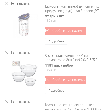
Нет в наличии
Емкость (контейнер) для сыпучих
продуктов (круп) 1.6л Stenson (PT-
83054)
92 грн.
/ шт.
180 грн.
Сообщить о наличии
Подробнее
Нет в наличии
Салатницы (салатники) из
термостекла 3шт/наб 2.0/3.5/5.0л
Stenson (MS-0259)
1181 грн.
/ набор
1652 грн.
Сообщить о наличии
Подробнее
Нет в наличии
Кухонные весы электронные с
чашей от 0 до 5кг Stenson (E00018)