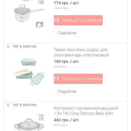
1.9л 17х10см Besser Largo (10268)
774 грн.
/ шт.
1081 грн.
Сообщить о наличии
Подробнее
Нет в наличии
Термо ланч-бокс (судок) для
разогрева еды пластиковый
Stenson (R84896)
180 грн.
/ шт.
243 грн.
Сообщить о наличии
Подробнее
Нет в наличии
Кастрюля с прозрачной крышкой
1.9л 18х10см Stenson Belly (MH-
2719)
482 грн.
/ шт.
673 грн.