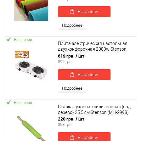
В корзину
Подробнее
В наличии
Плита электрическая настольная
двухконфорочная 2000w Stenson
(ME-0013S)
619 грн.
/ шт.
899 грн.
В корзину
Подробнее
В наличии
Скалка кухонная силиконовая (под
дерево) 25.5 см Stenson (MH-2993)
220 грн.
/ шт.
308 грн.
В корзину