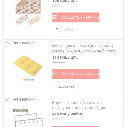
108 грн.
/ шт.
152 грн.
Сообщить о наличии
Подробнее
Нет в наличии
Форма для выпечки (выпекания)
кексов (кексница) силикон Stenson
Кексы (HH-337)
114 грн.
/ шт.
186 грн.
Сообщить о наличии
Подробнее
Нет в наличии
Барбекю набор (мангал и 6
шампуров) портативный для
природы Stenson (MH-0158)
476 грн.
/ набор
668 грн.