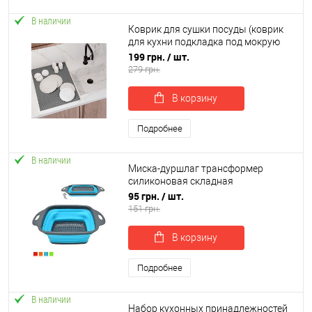
В наличии
Коврик для сушки посуды (коврик
для кухни подкладка под мокрую
посуду) 50х30 см OSPORT (R-00019)
199 грн.
/ шт.
279 грн.
В корзину
Подробнее
В наличии
Миска-дуршлаг трансформер
силиконовая складная
29*21.5*8.5см Stenson (MH-3825M)
95 грн.
/ шт.
151 грн.
В корзину
Подробнее
В наличии
Набор кухонных принадлежностей