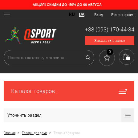
АКЦИЯ! СКИДКИ ДО -50% ДО 06 АВГУСА
Разновидности кухонных товаров в OSPORT
RU
UA
Вход
Регистрация
Специальные предметы, с помощью которых человек готовит пищу
— это товары для кухни. Их использование упрощает обработку
+38 (093) 170-44-34
продуктов и ускоряет те или иные процессы. Существуют
аксессуары, которыми люди пользуются регулярно, а есть такие,
Заказать звонок
которые редко бывают в нашем обиходе.
0
Каталог товаров
Уточнить раздел
>
>
Главная
Товары для дома
Товары для кухни