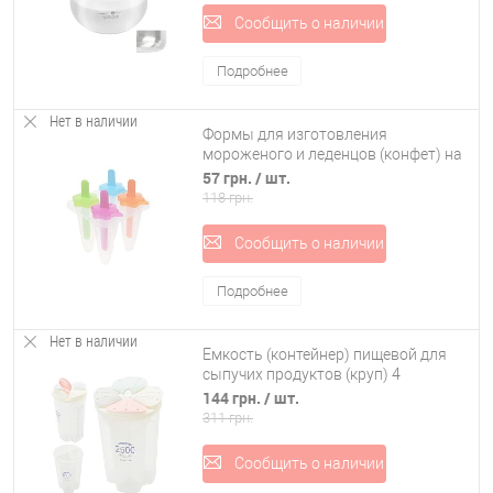
Сообщить о наличии
Подробнее
Нет в наличии
Формы для изготовления
мороженого и леденцов (конфет) на
4 порций 12 см Stenson (R21135)
57 грн.
/ шт.
118 грн.
Сообщить о наличии
Подробнее
Нет в наличии
Емкость (контейнер) пищевой для
сыпучих продуктов (круп) 4
отделения 2.5л Stenson (R30113)
144 грн.
/ шт.
311 грн.
Сообщить о наличии