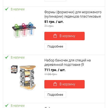
В наличии
Формы (формочки) для мороженого
(кулинарии) леденцов пластиковые
для дома 6шт Stenson (R84712)
51 грн.
/ шт.
71 грн.
В корзину
Подробнее
В наличии
Набор баночек для специй на
деревянной подставке (9
стеклянных емкостей) 18*18*24см
711 грн.
/ шт.
Stenson (MS-3504)
1136 грн.
В корзину
Подробнее
В наличии