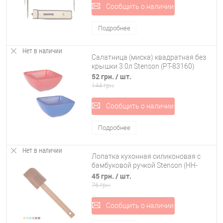
Сообщить о наличии
Подробнее
Нет в наличии
Салатница (миска) квадратная без
крышки 3.0л Stenson (PT-83160)
52 грн.
/ шт.
144 грн.
Сообщить о наличии
Подробнее
Нет в наличии
Лопатка кухонная силиконовая с
бамбуковой ручкой Stenson (HH-
089B)
45 грн.
/ шт.
76 грн.
Сообщить о наличии