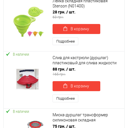
Лейка складная пластиковая
Stenson (N01400)
28 грн.
/ шт.
63 грн.
В корзину
Подробнее
В наличии
Слив для кастрюли (дуршлаг)
пластиковый для слива жидкости
на клипсе (зажиме) 18см Stenson
88 грн.
/ шт.
(C39663)
165 грн.
В корзину
Подробнее
В наличии
Миска-дуршлаг трансформер
силиконовая складная
24.5*19.5*9см Stenson (MH-3824S)
75 грн.
/ шт.