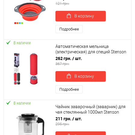
121 грн.
В корзину
Подробнее
В наличии
Автоматическая мельница
(электрическая) для специй Stenson
22см (R26412)
262 грн.
/ шт.
367 грн.
В корзину
Подробнее
В наличии
Чайник заварочный (заварник) для
чая стеклянный 1000мл Stenson
(6211-S)
211 грн.
/ шт.
295 грн.