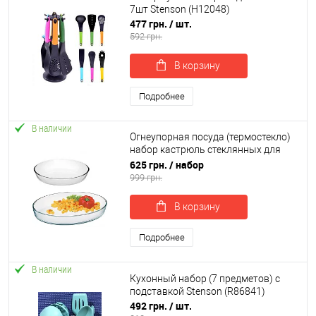
7шт Stenson (H12048)
477 грн.
/ шт.
592 грн.
В корзину
Подробнее
В наличии
Огнеупорная посуда (термостекло)
набор кастрюль стеклянных для
запекания 2шт Stenson Firex
625 грн.
/ набор
(236718)
999 грн.
В корзину
Подробнее
В наличии
Кухонный набор (7 предметов) с
подставкой Stenson (R86841)
492 грн.
/ шт.