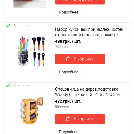
Подробнее
В наличии
Набор кухонных принадлежностей
с подставкой (лопатки, ложки) 7
предметов Stenson (H12044)
438 грн.
/ шт.
702 грн.
В корзину
Подробнее
В наличии
Спецовница на дерев.подставке
Woody 6 шт/наб 13.5*13.5*20.5см
Stenson (MS-0369)
472 грн.
/ шт.
825 грн.
В корзину
Подробнее