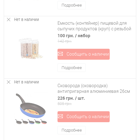
Подробнее
Нет в наличии
Емкость (контейнер) пищевой для
сыпучих продуктов (круп) с резьбой
набор 2шт. Stenson (NP-85б)
100 грн.
/ набор
142 грн.
Сообщить о наличии
Подробнее
Нет в наличии
Сковорода (сковородка)
антипригарная алюминиевая 26см
Stenson (MH-0336)
226 грн.
/ шт.
505 грн.
Сообщить о наличии
Подробнее