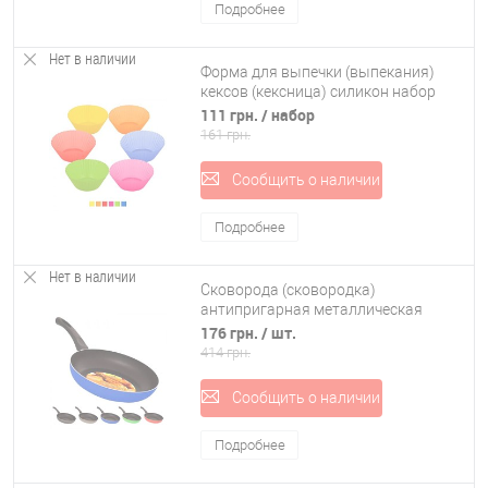
Подробнее
Нет в наличии
Форма для выпечки (выпекания)
кексов (кексница) силикон набор
12шт Stenson (HH-047)
111 грн.
/ набор
161 грн.
Сообщить о наличии
Подробнее
Нет в наличии
Сковорода (сковородка)
антипригарная металлическая
20см Stenson (MH-0279)
176 грн.
/ шт.
414 грн.
Сообщить о наличии
Подробнее