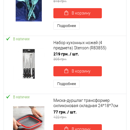
818 грн.
В корзину
Подробнее
В наличии
Набор кухонных ножей (4
предмета) Stenson (R83855)
219 грн.
/ шт.
305 грн.
В корзину
Подробнее
В наличии
Миска-дуршлаг трансформер
силиконовая складная 24*18*7см
Stenson (MH-3825S)
77 грн.
/ шт.
122 грн.
В корзину