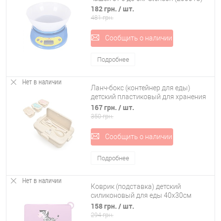
182 грн.
/ шт.
481 грн.
Сообщить о наличии
Подробнее
Нет в наличии
Ланч-бокс (контейнер для еды)
детский пластиковый для хранения
продуктов Stenson (R87754)
167 грн.
/ шт.
350 грн.
Сообщить о наличии
Подробнее
Нет в наличии
Коврик (подставка) детский
силиконовый для еды 40х30см
Stenson (MH-3001)
158 грн.
/ шт.
294 грн.