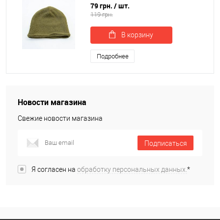
шапка OSPORT (ty-0042)
79 грн.
/ шт.
119 грн.
В корзину
Подробнее
Новости магазина
Свежие новости магазина
Подписаться
Я согласен на
обработку персональных данных.
*