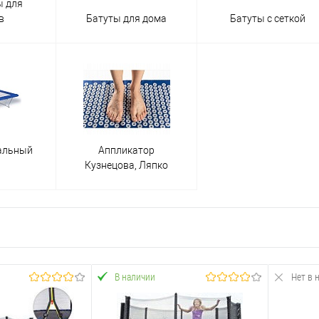
ы для
ниверсального тренажера, с помощью которого можно физически р
в
Батуты для дома
Батуты с сеткой
 улучшение равновесия.
их. Они существуют в разных формах и цветах. В состав входит а
в укромном месте и мягкость, минимизирующая риск травм.
 уход, прослужит не более пяти лет.
ривязанной по центру ткани и защитных бортов из сетки. Такие мо
альный
Аппликатор
ые и дети. К существенным плюсам можно отнести устойчивость к п
Кузнецова, Ляпко
рыгучие”, поэтому не покупайте их, если в вашем доме потолки ниже
ный вариант для использования в домашних условиях. Средний раз
ким потолком. В среднем, такой мини-батут выдерживает до 50 кг. 
ртиры сможет даже годовалый малыш.
В наличии
Нет в 
ательно изучите все характеристики батута для дома и советы по 