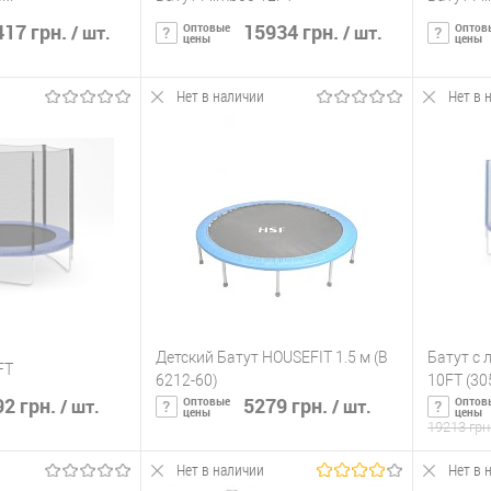
17 грн.
15934 грн.
Оптовые
Оптов
/ шт.
/ шт.
цены
цены
Нет в наличии
Нет в 
ть о наличии
Сообщить о наличии
С
ик
К сравнению
Купить в 1 клик
К сравнению
Купит
Нет в
В избранное
Нет в
В изб
наличии
наличии
Детский Батут HOUSEFIT 1.5 м (B
Батут с 
FT
6212-60)
10FT (30
2 грн.
5279 грн.
Оптовые
Оптов
/ шт.
/ шт.
цены
цены
19213 грн
Нет в наличии
Нет в 
ть о наличии
Сообщить о наличии
С