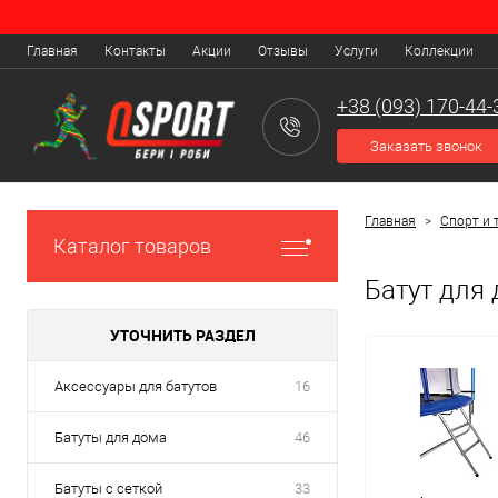
Основные виды домашних батутов
Главная
Контакты
Акции
Отзывы
Услуги
Коллекции
Все дети любят бегать по квартире и прыгать на кровати, и родит
специальный небольшой домашний батут, который поможет ребенку
+38 (093) 170-44-
Заказать звонок
Главная
>
Спорт и 
Каталог товаров
Батут для
УТОЧНИТЬ РАЗДЕЛ
Аксессуары для батутов
16
Батуты для дома
46
Батуты с сеткой
33