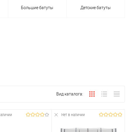
азвивать малыша. Сюда можно отнести укрепление мышечных
Большие батуты
Детские батуты
рмированная сетка, полимерные и лавсановые материалы. Основное
дели износоустойчивы и долговечны. Поскольку материалы
ерепадам температур, что позволит установить изделие в доме и
 трех метров.
мер моделей — от 70 до 100 см, а высота не превышает 30 см.
Вид каталога:
Комплектуется специальной ручкой, за которую ребенок может
наличии
Нет в наличии
выбору.