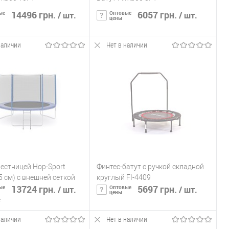
14496 грн.
6057 грн.
ые
Оптовые
/ шт.
/ шт.
цены
наличии
Нет в наличии
ообщить о наличии
Сообщить о наличии
ь в 1 клик
К сравнению
Купить в 1 клик
К сравнению
ранное
Нет в
В избранное
Нет в
наличии
наличии
лестницей Hop-Sport
Финтес-батут с ручкой складной
5 см) с внешней сеткой
круглый FI-4409
13724 грн.
5697 грн.
ые
Оптовые
/ шт.
/ шт.
цены
.
наличии
Нет в наличии
ообщить о наличии
Сообщить о наличии