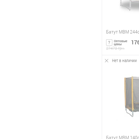
Батут MBM 244
176
Оптовые
цены
27473 грн.
Нет в наличии
Сообщи
Купить в 1 кл
В избранное
Батут MBM 140