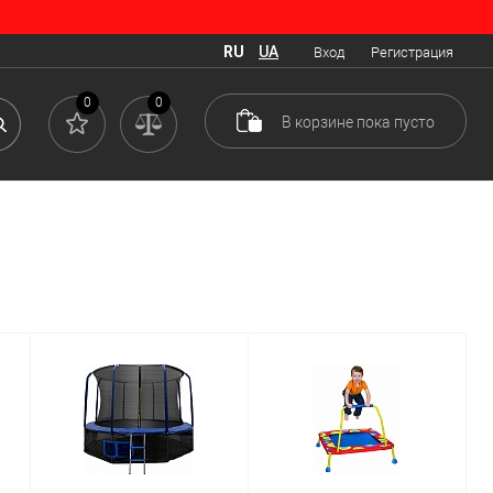
RU
UA
Вход
Регистрация
в помогли старшим остановить погром в квартире, разработав
0
0
В корзине
пока
пусто