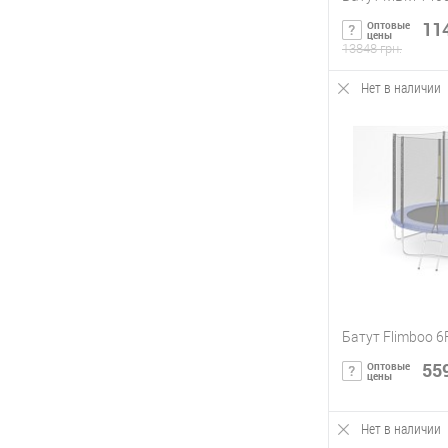
114
Оптовые
цены
13848 грн.
Нет в наличии
Сообщи
Купить в 1 кл
В избранное
Батут Flimboo 6
559
Оптовые
цены
Нет в наличии
Сообщи