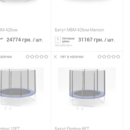
BM 426см
Батут MBM 426см Maroon
24774 грн.
31167 грн.
ые
Оптовые
/ шт.
/ шт.
цены
.
52135 грн.
наличии
Нет в наличии
ообщить о наличии
Сообщить о наличии
ь в 1 клик
К сравнению
Купить в 1 клик
К сравнению
ранное
Нет в
В избранное
Нет в
наличии
наличии
imboo 10FT
Батут Flimboo 8FT