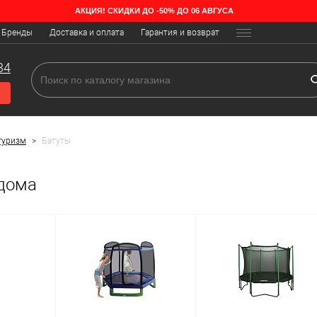
АКЦИЯ! СКИДКИ ДО -50% ДО 06 АВГУСА
Бренды
Доставка и оплата
Гарантия и возврат
ели обычно против таких “упражнений”. Производители спорттоваро
 тратить энергию с пользой.
34
туризм
>
Батуты
 дома