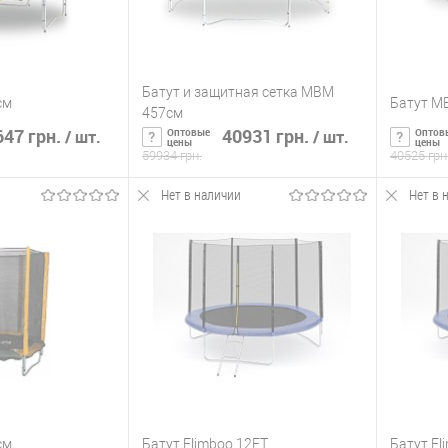
Батут и защитная сетка MBM
см
Батут M
457см
47 грн.
40931 грн.
Оптовые
Оптов
/ шт.
/ шт.
цены
цены
59934 грн.
40525 грн
Нет в наличии
Нет в 
ть о наличии
Сообщить о наличии
С
ик
К сравнению
Купить в 1 клик
К сравнению
Купит
Нет в
В избранное
Нет в
В изб
наличии
наличии
см
Батут Flimboo 12FT
Батут Fl