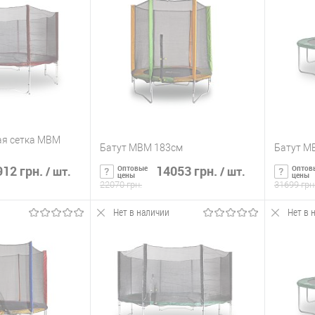
ик
К сравнению
Купить в 1 клик
К сравнению
Купит
Нет в
В избранное
Нет в
В изб
наличии
наличии
ая сетка MBM
Батут MBM 183см
Батут M
12 грн.
14053 грн.
Оптовые
Оптов
/ шт.
/ шт.
цены
цены
22070 грн.
31699 грн
Нет в наличии
Нет в 
ть о наличии
Сообщить о наличии
С
ик
К сравнению
Купить в 1 клик
К сравнению
Купит
Нет в
В избранное
Нет в
В изб
наличии
наличии