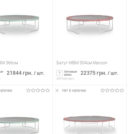
ь в 1 клик
К сравнению
Купить в 1 клик
К сравнению
ранное
Нет в
В избранное
Нет в
наличии
наличии
BM 366см
Батут MBM 304см Maroon
21844 грн.
22375 грн.
ые
Оптовые
/ шт.
/ шт.
цены
.
39194 грн.
наличии
Нет в наличии
ообщить о наличии
Сообщить о наличии
ь в 1 клик
К сравнению
Купить в 1 клик
К сравнению
ранное
Нет в
В избранное
Нет в
наличии
наличии