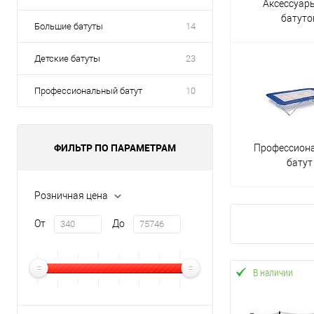
Аксессуар
Помимо того, что батут — игровая зона, он выполняет функции у
батуто
систем, вестибулярного аппарата, опорно-двигательных функций и
Большие батуты
14
Разделяют виды батутов по типу конструкции:
Детские батуты
23
Надувные изделия, созданные специально для самых маленьк
преимущество — компактность, его можно сдуть и спрятать 
Профессиональный батут
10
Оборудование из поливинилхлорида, несмотря на необходимый
Сетчатый снаряд производится из металлического каркаса, п
ФИЛЬТР ПО ПАРАМЕТРАМ
Профессион
высокопрочны, такими девайсами могут пользоваться взросл
батут
во дворе. Обратите внимание, что такие модели достаточно “п
Батуты для детей
Розничная цена
В отдельную группу выделяют батуты для малышей. Это — оптималь
От
До
Это позволит установить детский батут в маленькой комнате с низ
держаться во время прыжков, поэтому прыгать на батуте для ква
Как выбрать батут для дома
В наличии
Поскольку безопасность ребенка напрямую зависит от модели, вним