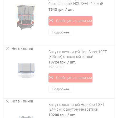
безопасности HOUSEFIT 1.4 м (B
7105)
7543 грн.
/ шт.
Сообщить о наличии
Подробнее
Нет в наличии
Батут с лестницей Hop-Sport 10FT
(305 см) с внешней сеткой
13724 грн.
/ шт.
19213 грн.
Сообщить о наличии
Подробнее
Нет в наличии
Батут с лестницей Hop-Sport 8FT
(244 см) с внутренней сеткой
10206 грн.
/ шт.