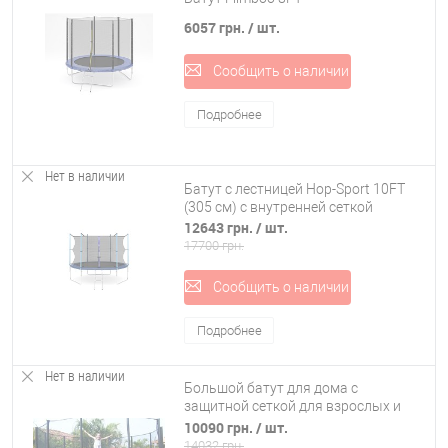
6057 грн.
/ шт.
Сообщить о наличии
Подробнее
Нет в наличии
Батут с лестницей Hop-Sport 10FT
(305 см) с внутренней сеткой
12643 грн.
/ шт.
17700 грн.
Сообщить о наличии
Подробнее
Нет в наличии
Большой батут для дома с
защитной сеткой для взрослых и
детей профессиональный OSPORT
10090 грн.
/ шт.
диаметр 305 см (MS 0497)
14032 грн.