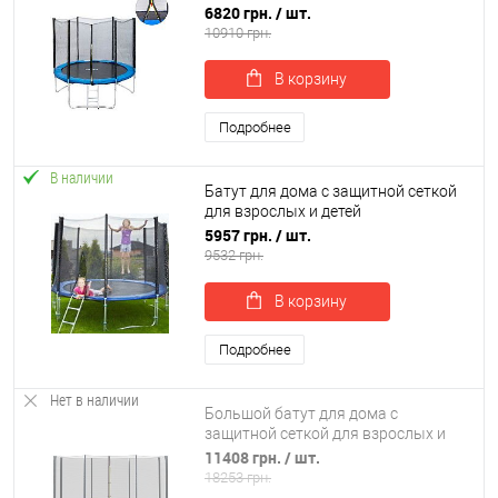
детей профессиональный OSPORT
6820 грн.
/ шт.
диаметр 244 см (MS 0496)
10910 грн.
В корзину
Подробнее
В наличии
Батут для дома с защитной сеткой
для взрослых и детей
профессиональный OSPORT
5957 грн.
/ шт.
диаметр 185 см (MS 0500)
9532 грн.
В корзину
Подробнее
Нет в наличии
Большой батут для дома с
защитной сеткой для взрослых и
детей профессиональный OSPORT
11408 грн.
/ шт.
366 см (MS 0822)
18253 грн.