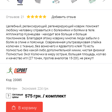
Отзывов: 21
Добавить отзыв
Целебный, релаксирующий, регенерирующий коврик поможет
любому человеку справиться с болезнями и болями в теле.
Аппликатор Кузнецова - находит все больше и больше
поклонников. Благодаря этому коврику многие люди забыли о
болях в спине и пояснице. Современная ультразвуковая спайка
колючек с тканью, без вонючего и ядовитого клея! То есть
полностью без какой-либо дополнительной химии, чистая физика!
Полностью Эко! Колючки в меру острые, большая площадь, кол-во
и качество игл (27 точек, против аналогов 15-20!), не режут!
Код: 20085
799 грн.
Экономия:
224 грн.
Оптовые
575 грн.
/ комплект
цены
В корзину