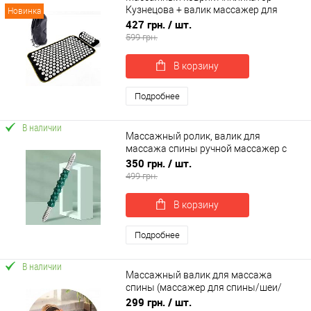
Кузнецова + валик массажер для
Новинка
спины/шеи/ног/стоп/головы/тела
427 грн.
/ шт.
OSPORT (apl-038)
599 грн.
В корзину
Подробнее
В наличии
Массажный ролик, валик для
массажа спины ручной массажер с
двумя ручками для шеи, ног 49х5см
350 грн.
/ шт.
OSPORT (MS 4815)
499 грн.
В корзину
Подробнее
В наличии
Массажный валик для массажа
спины (массажер для спины/шеи/
головы/ног/стоп/тела) OSPORT Pro
299 грн.
/ шт.