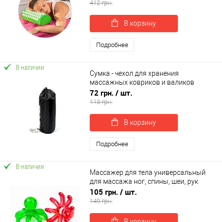
(apl-031)
412 грн.
В корзину
Подробнее
В наличии
Сумка - чехол для хранения
массажных ковриков и валиков
(аппликаторов кузнецова) OSPORT Lite
72 грн.
/ шт.
20см (OF-0084)
113 грн.
В корзину
Подробнее
В наличии
Массажер для тела универсальный
для массажа ног, спины, шеи, рук
OSPORT Осьминог (OF-0273)
105 грн.
/ шт.
149 грн.
В корзину