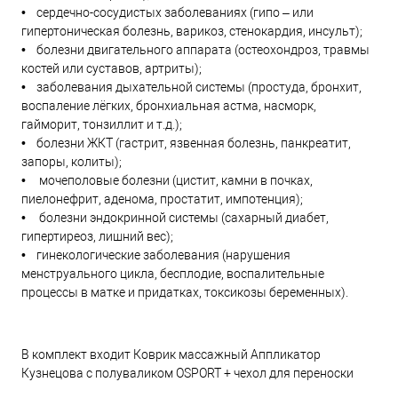
• сердечно-сосудистых заболеваниях (гипо – или
гипертоническая болезнь, варикоз, стенокардия, инсульт);
• болезни двигательного аппарата (остеохондроз, травмы
костей или суставов, артриты);
• заболевания дыхательной системы (простуда, бронхит,
воспаление лёгких, бронхиальная астма, насморк,
гайморит, тонзиллит и т.д.);
• болезни ЖКТ (гастрит, язвенная болезнь, панкреатит,
запоры, колиты);
• мочеполовые болезни (цистит, камни в почках,
пиелонефрит, аденома, простатит, импотенция);
• болезни эндокринной системы (сахарный диабет,
гипертиреоз, лишний вес);
• гинекологические заболевания (нарушения
менструального цикла, бесплодие, воспалительные
процессы в матке и придатках, токсикозы беременных).
В комплект входит Коврик массажный Аппликатор
Кузнецова с полуваликом OSPORT + чехол для переноски