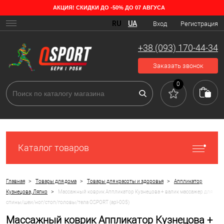
АКЦИЯ! СКИДКИ ДО -50% ДО 07 АВГУСА
RU
UA
Вход
Регистрация
+38 (093) 170-44-34
Заказать звонок
0
Каталог товаров
>
>
>
Главная
Товары для дома
Товары для красоты и здоровья
Аппликатор
>
Кузнецова, Ляпко
Массажный коврик Аппликатор Кузнецова + валик массажер для
спины/шеи/ног/стоп/головы/тела OSPORT (apl-005)
Массажный коврик Аппликатор Кузнецова +