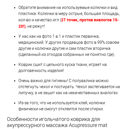
Обратите внимание на используемые колючки и вид
пластика. Колючки в меру острые, большая площадь,
27 точек, против аналогов 15-
кол-во и качество игл (
20!)
, не режут!
У нас как на фото 1 в 1 и пластик первичка,
медицинский. У других продавцов фото в 99% совсем
другие и колючки другие и сам пластик вторичка
(сделанный из отходов собранных не понятно где).
Коврик сшит с цельного куска ткани, играет на
долговечность изделия!
Очень важно для гигиены! С полувалика можно
отстегнуть чехол и постирать. Чехол застегивается на
липучку, а не зашит как на некачественных аналогах.
Из-за того, что не используется клей, колючки
физически не смогут отклеится после стирки.
Особенности игольчатого коврика для
акупрессурного массажа Acupressure mat