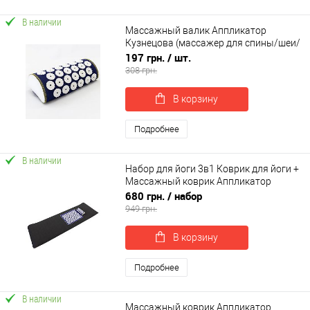
В наличии
Массажный валик Аппликатор
Кузнецова (массажер для спины/шеи/
головы/ног/стоп/тела) OSPORT Lite
197 грн.
/ шт.
Mini (apl-032)
308 грн.
В корзину
Подробнее
В наличии
Набор для йоги 3в1 Коврик для йоги +
Массажный коврик Аппликатор
Кузнецова + валик OSPORT Set 30 (n-
680 грн.
/ набор
0061)
949 грн.
В корзину
Подробнее
В наличии
Массажный коврик Аппликатор