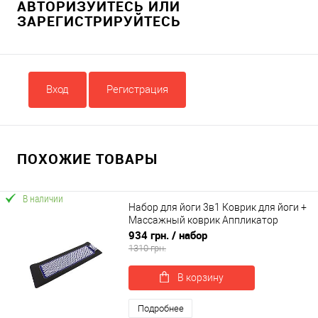
АВТОРИЗУЙТЕСЬ ИЛИ
ЗАРЕГИСТРИРУЙТЕСЬ
Вход
Регистрация
ПОХОЖИЕ ТОВАРЫ
В наличии
Набор для йоги 3в1 Коврик для йоги +
Массажный коврик Аппликатор
Кузнецова + валик OSPORT Set 32 (n-
934 грн.
/ набор
0063)
1310 грн.
В корзину
Подробнее