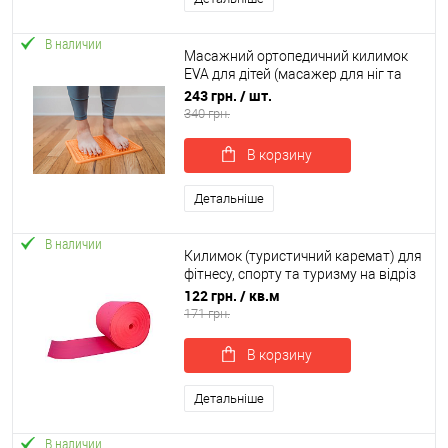
В наличии
Масажний ортопедичний килимок
EVA для дітей (масажер для ніг та
стоп) 35x27см OSPORT (MS 4207)
243 грн.
/ шт.
340 грн.
В корзину
Детальніше
В наличии
Килимок (туристичний каремат) для
фітнесу, спорту та туризму на відріз
одношаровий OSPORT Lite 5мм (OF-
122 грн.
/ кв.м
0223)
171 грн.
В корзину
Детальніше
В наличии