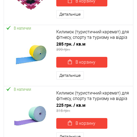
В корзину
Детальніше
В наличии
Килимок (туристичний каремат) для
фітнесу, спорту та туризму на відріз
двошаровий OSPORT Lite 10мм (OF-
285 грн.
/ кв.м
0218)
399 грн.
В корзину
Детальніше
В наличии
Килимок (туристичний каремат) для
фітнесу, спорту та туризму на відріз
двошаровий OSPORT Lite 8мм (OF-
225 грн.
/ кв.м
0219)
315 грн.
В корзину
Детальніше