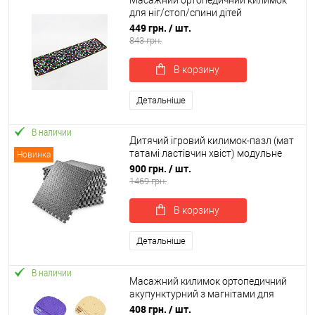
Масажний ортопедичний килимок
для ніг/стоп/спини дітей
(акупунктурний масажер) OSPORT
449 грн.
/ шт.
Baby №1 (apl-035)
843 грн.
В корзину
Детальніше
В наличии
Дитячий ігровий килимок-пазл (мат
татамі ластівчин хвіст) модульне
Новинка
покриття для підлоги 6шт EVA
900 грн.
/ шт.
OSPORT (OF-0311)
1469 грн.
В корзину
Детальніше
В наличии
Масажний килимок ортопедичний
акупунктурний з магнітами для
масажу ніг і стоп OSPORT (MS 4972)
408 грн.
/ шт.