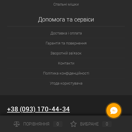
Спальні мішки
Допомога та сервіси
Доставка і оплата
Гарантія та повернення
Зворотній зв'язок
Контакти
Політика конфіденційності
Угода користувача
+38 (093) 170-44-34
Email:
info@osport.ua
ПОРІВНЯННЯ
0
ВИБРАНЕ
0
Графік роботи