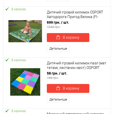
В наличии
Дитячий ігровий килимок OSPORT
Автодорога Пригод Велика (FI-
0072)
699 грн.
/ шт.
1043 грн.
В корзину
Детальніше
В наличии
Дитячий ігровий килимок-пазл (мат
татамі, ластівчин хвіст) OSPORT
30см х 30см товщина 10мм (FI-0133-
58 грн.
/ шт.
1)
166 грн.
В корзину
Детальніше
В наличии