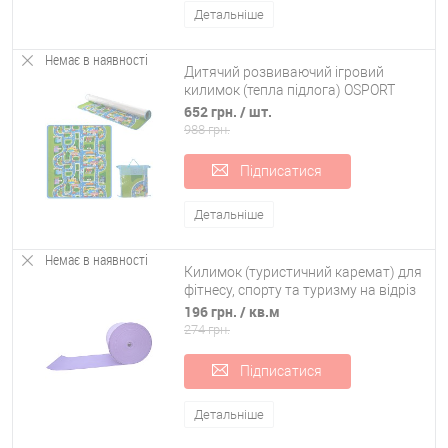
Детальніше
Немає в наявності
Дитячий розвиваючий ігровий
килимок (тепла підлога) OSPORT
Містечко (M 5805)
652 грн.
/ шт.
988 грн.
Підписатися
Детальніше
Немає в наявності
Килимок (туристичний каремат) для
фітнесу, спорту та туризму на відріз
одношаровий OSPORT Lite 8мм (OF-
196 грн.
/ кв.м
0224)
274 грн.
Підписатися
Детальніше