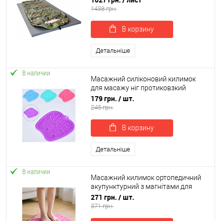
1438 грн.
В корзину
Детальніше
В наличии
Масажний силіконовий килимок
для масажу ніг протиковзкий
килимок-скраббер для ванної
179 грн.
/ шт.
OSPORT (MS 4203)
245 грн.
В корзину
Детальніше
В наличии
Масажний килимок ортопедичний
акупунктурний з магнітами для
масажу ніг і стоп 36x32 см OSPORT
271 грн.
/ шт.
(MS 4971)
371 грн.