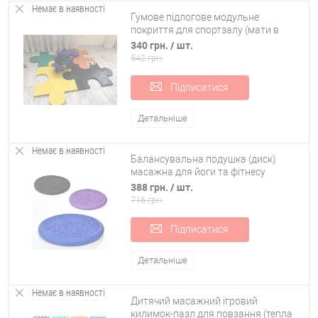
Немає в наявності
Гумове підлогове модульне
покриття для спортзалу (мати в
тренажерний зал) OSPORT (FI-0136)
340 грн.
/ шт.
542 грн.
Підписатися
Детальніше
Немає в наявності
Балансувальна подушка (диск)
масажна для йоги та фітнесу
(масажер для ніг/стоп/тіла) OSPORT
388 грн.
/ шт.
(MS 1651-4)
716 грн.
Підписатися
Детальніше
Немає в наявності
Дитячий масажний ігровий
килимок-пазл для повзання (тепла