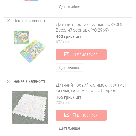
Детальніше
Немає в наявності
Дитячий ігровий килимок OSPORT
Веселий зоопарк (YQ 2969)
402 грн.
/ шт.
672 грн.
Підписатися
Детальніше
Немає в наявності
Дитячий ігровий килимок-пазл (мат
татамі, ластівчин хвіст) паркет
OBABY (FI-0131)
165 грн.
/ шт.
232 грн.
Підписатися
Детальніше