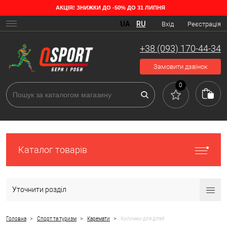
АКЦІЯ! ЗНИЖКИ ДО -50% ДО 31 ЛИПНЯ
UA
RU
Вхід
Реєстрація
+38 (093) 170-44-34
Замовити дзвінок
0
Каталог товарів
Уточнити розділ
>
>
>
Головна
Спорт та туризм
Каремати
Килимки для дітей