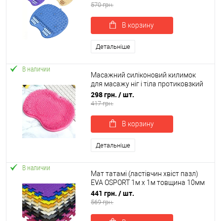
570 грн.
В корзину
Детальніше
В наличии
Масажний силіконовий килимок
для масажу ніг і тіла протиковзкий
килимок-скрабер у ванну кімнату
298 грн.
/ шт.
OSPORT (MS 4205)
417 грн.
В корзину
Детальніше
В наличии
Мат татамі (ластівчин хвіст пазл)
EVA OSPORT 1м х 1м товщина 10мм
(OF-0230)
441 грн.
/ шт.
569 грн.