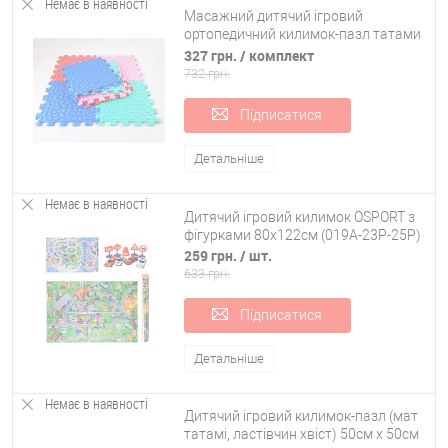
Немає в наявності
Масажний дитячий ігровий
ортопедичний килимок-пазл татами
для ніг, повзання (тепла підлога)
327 грн.
/ комплект
OSPORT 8шт (M 3513)
732 грн.
Підписатися
Детальніше
Немає в наявності
Дитячий ігровий килимок OSPORT з
фігурками 80х122см (019A-23P-25P)
259 грн.
/ шт.
633 грн.
Підписатися
Детальніше
Немає в наявності
Дитячий ігровий килимок-пазл (мат
татамі, ластівчин хвіст) 50см х 50см