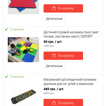
В корзину
Детальніше
В наличии
Дитячий ігровий килимок-пазл (мат
татамі, ластівчин хвіст) OSPORT
50см х 50см товщина 10мм (FI-
99 грн.
/ шт.
0009)
165 грн.
В корзину
Детальніше
В наличии
Масажний ортопедичний килимок
доріжка для ніг дітей з камінням
120см OSPORT (OF-0278)
485 грн.
/ шт.
699 грн.
В корзину