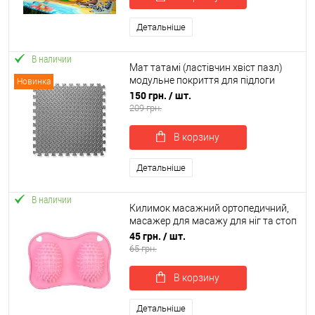
Детальніше
В наличии
Мат татамі (ластівчин хвіст пазл)
модульне покриття для підлоги
Новинка
м'яка підлога EVA OSPORT 60 х 60 х
150 грн.
/ шт.
1см (OF-0313)
209 грн.
В корзину
Детальніше
В наличии
Килимок масажний ортопедичний,
масажер для масажу для ніг та стоп
OSPORT 18.5x13см (MS 4669)
45 грн.
/ шт.
65 грн.
В корзину
Детальніше