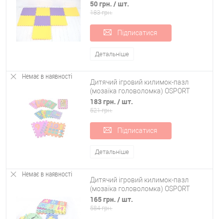
товщина 10мм OSPORT Lite (FI-0092)
50 грн.
/ шт.
183 грн.
Підписатися
Детальніше
Немає в наявності
Дитячий ігровий килимок-пазл
(мозаїка головоломка) OSPORT
10шт (M 0375)
183 грн.
/ шт.
521 грн.
Підписатися
Детальніше
Немає в наявності
Дитячий ігровий килимок-пазл
(мозаїка головоломка) OSPORT
36шт (M 0378)
165 грн.
/ шт.
584 грн.