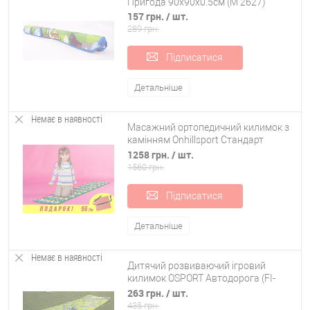
Пригода 90х90х0.5см (M 2627)
157 грн.
/ шт.
289 грн.
Підписатися
Детальніше
Немає в наявності
Масажний ортопедичний килимок з
камінням Onhillsport Стандарт
200*40см (MS-1269)
1258 грн.
/ шт.
1560 грн.
Підписатися
Детальніше
Немає в наявності
Дитячий розвиваючий ігровий
килимок OSPORT Автодорога (FI-
0053)
263 грн.
/ шт.
435 грн.