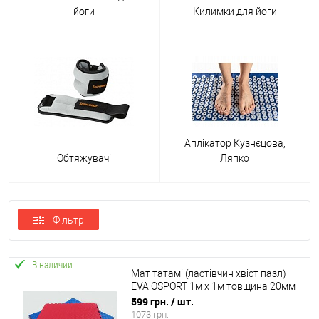
йоги
Килимки для йоги
Аплікатор Кузнєцова,
Обтяжувачі
Ляпко
Фільтр
В наличии
Мат татамі (ластівчин хвіст пазл)
EVA OSPORT 1м х 1м товщина 20мм
(FI-0010-20)
599 грн.
/ шт.
1073 грн.