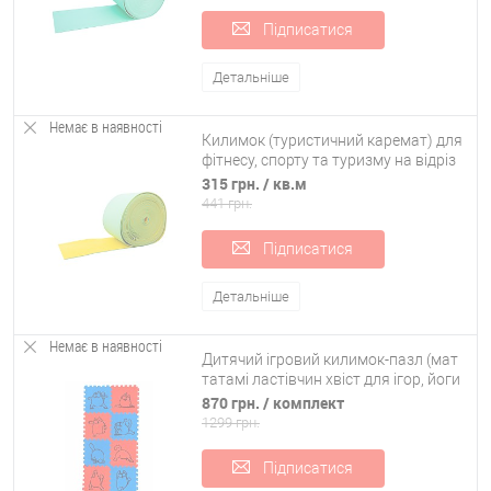
Підписатися
Детальніше
Немає в наявності
Килимок (туристичний каремат) для
фітнесу, спорту та туризму на відріз
двошаровий OSPORT Lite 12мм (OF-
315 грн.
/ кв.м
0220)
441 грн.
Підписатися
Детальніше
Немає в наявності
Дитячий ігровий килимок-пазл (мат
татамі ластівчин хвіст для ігор, йоги
та фітнесу) OSPORT Happy Cat (FI-
870 грн.
/ комплект
0136)
1299 грн.
Підписатися