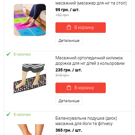
масажний (масажер для ніг та стоп)
OSPORT 24*30cm (MS 1952)
99 грн.
/ шт.
152 грн.
В корзину
Детальніше
В наличии
Масажний ортопедичний килимок
доріжка для ніг дітей з кольоровим
камінням 70см OSPORT (MS 1953-2)
235 грн.
/ шт.
315 грн.
В корзину
Детальніше
В наличии
Балансувальна подушка (диск)
масажна для йоги та фітнесу
(масажер для ніг/стоп/тіла) OSPORT
365 грн.
/ шт.
(OF-0058)