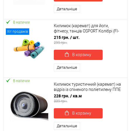
Детальніше
В наличии
Килимок (каремат) для йоги,
фітнесу, танців OSPORT Колібрі (FI-
Хіт продажів
0077)
215 грн.
/ шт.
299 грн.
В корзину
Детальніше
В наличии
Килимок туристичний (каремат) на
відріз із спіненого поліетилену ППЕ
НХ OSPORT товщина 10мм (FI-0032)
228 грн.
/ кв.м
339 грн.
В корзину
Детальніше