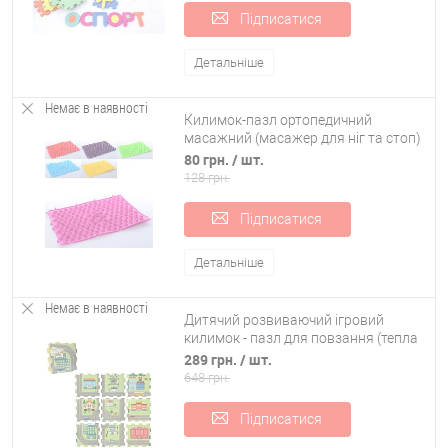
Підписатися
Детальніше
Немає в наявності
Килимок-пазл ортопедичний
масажний (масажер для ніг та стоп)
OSPORT 39*27cm (MS 1952-1)
80 грн.
/ шт.
128 грн.
Підписатися
Детальніше
Немає в наявності
Дитячий розвиваючий ігровий
килимок - пазл для повзання (тепла
підлога) OBABY розбірний 9шт
289 грн.
/ шт.
Містечко (M 5801)
648 грн.
Підписатися