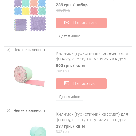
підлога) 9 шт. 1см OSPORT (M 2630)
289 грн.
/ набор
435 грн.
Підписатися
Детальніше
Немає в наявності
Килимок (туристичний каремат) для
фітнесу, спорту та туризму на відріз
двошаровий OSPORT Lite 16мм (OF-
503 грн.
/ кв.м
0221)
705 грн.
Підписатися
Детальніше
Немає в наявності
Килимок (туристичний каремат) для
фітнесу, спорту та туризму на відріз
одношаровий OSPORT Lite 10мм (OF-
237 грн.
/ кв.м
0225)
332 грн.