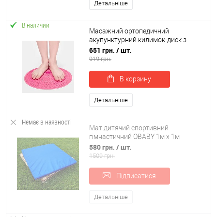
Детальніше
В наличии
Масажний ортопедичний
акупунктурний килимок-диск з
магнітами для масажу ніг та стоп
651 грн.
/ шт.
35 см OSPORT (MS 4208)
919 грн.
В корзину
Детальніше
Немає в наявності
Мат дитячий спортивний
гімнастичний OBABY 1м х 1м
товщина 5см (ob-0003-5)
580 грн.
/ шт.
1509 грн.
Підписатися
Детальніше