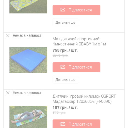
Підписатися
Детальніше
Немає в наявності
Мат дитячий спортивний
гімнастичний OBABY 1м х 1м
товщина 10см (ob-0003)
755 грн.
/ шт.
2076 грн.
Підписатися
Детальніше
Немає в наявності
Дитячий ігровий килимок OSPORT
Мадагаскар 120x60см (FI-0090)
187 грн.
/ шт.
375 грн.
Підписатися