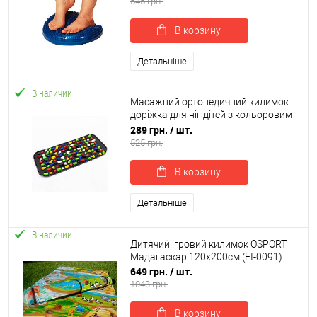
545 грн.
В корзину
Детальніше
В наличии
Масажний ортопедичний килимок
доріжка для ніг дітей з кольоровим
камінням 70см OSPORT (OF-0277)
289 грн.
/ шт.
525 грн.
В корзину
Детальніше
В наличии
Дитячий ігровий килимок OSPORT
Мадагаскар 120x200см (FI-0091)
649 грн.
/ шт.
1043 грн.
В корзину