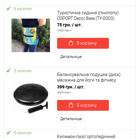
В наличии
Туристична сидіння (пінопопу)
OSPORT Decor 8мм (TY-0003)
75 грн.
/ шт.
150 грн.
В корзину
Детальніше
В наличии
Балансувальна подушка (диск)
масажна для йоги та фітнесу
(масажер для ніг/стоп) + насос
399 грн.
/ шт.
OSPORT (OF-0300)
599 грн.
В корзину
Детальніше
В наличии
Килимок-пазл ортопедичний