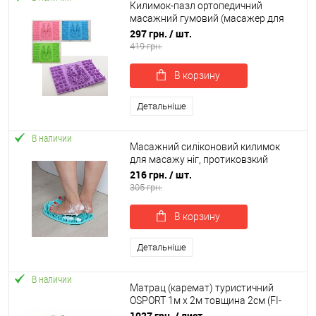
Килимок-пазл ортопедичний
масажний гумовий (масажер для
ніг та стоп) OSPORT (MS 2305)
297 грн.
/ шт.
419 грн.
В корзину
Детальніше
В наличии
Масажний силіконовий килимок
для масажу ніг, протиковзкий
килимок-скрабер для ванної
216 грн.
/ шт.
OSPORT (MS 4204)
305 грн.
В корзину
Детальніше
В наличии
Матрац (каремат) туристичний
OSPORT 1м х 2м товщина 2см (FI-
0015-20)
1027 грн.
/ лист