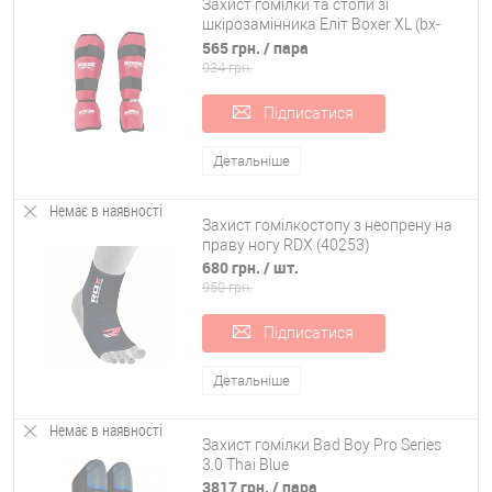
Захист гомілки та стопи зі
шкірозамінника Еліт Boxer XL (bx-
0048)
565 грн.
/ пара
934 грн.
Підписатися
Детальніше
Немає в наявності
Захист гомілкостопу з неопрену на
праву ногу RDX (40253)
680 грн.
/ шт.
950 грн.
Підписатися
Детальніше
Немає в наявності
Захист гомілки Bad Boy Pro Series
3.0 Thai Blue
3817 грн.
/ пара