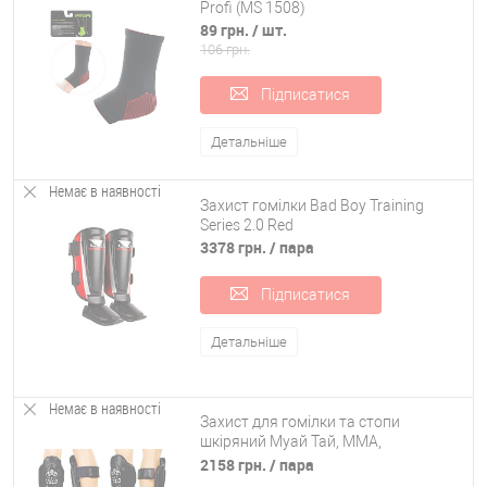
Profi (MS 1508)
89 грн.
/ шт.
106 грн.
Підписатися
Детальніше
Немає в наявності
Захист гомілки Bad Boy Training
Series 2.0 Red
3378 грн.
/ пара
Підписатися
Детальніше
Немає в наявності
Захист для гомілки та стопи
шкіряний Муай Тай, ММА,
Кікбоксинг VELO ULI-7023-B
2158 грн.
/ пара