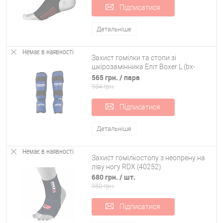
Підписатися
Детальніше
Немає в наявності
Захист гомілки та стопи зі
шкірозамінника Еліт Boxer L (bx-
0047)
565 грн.
/ пара
934 грн.
Підписатися
Детальніше
Немає в наявності
Захист гомілкостопу з неопрену на
ліву ногу RDX (40252)
680 грн.
/ шт.
950 грн.
Підписатися