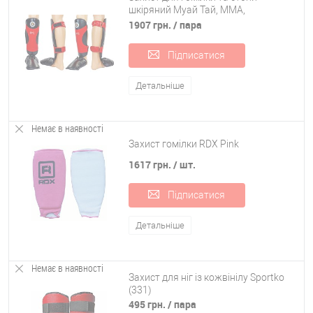
шкіряний Муай Тай, ММА,
Кікбоксинг RIVAL MA-6005
1907 грн.
/ пара
Підписатися
Детальніше
Немає в наявності
Захист гомілки RDX Pink
1617 грн.
/ шт.
Підписатися
Детальніше
Немає в наявності
Захист для ніг із кожвінілу Sportko
(331)
495 грн.
/ пара