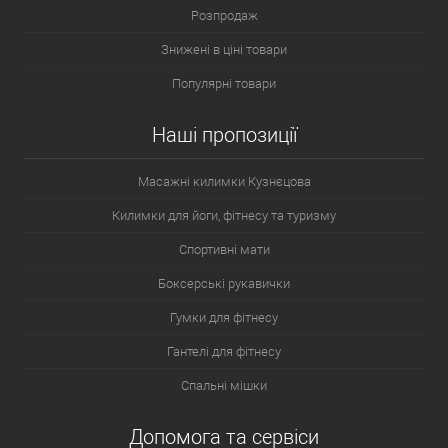
Розпродаж
Гетри з жорсткою вставкою, що одягаються на гомілковостоп -
Знижені в ціні товари
панчоховий варіант.
Популярні товари
Цілісношита захист, що застібається на липучки.
Наші пропозиції
Масажні килимки Кузнєцова
Розбірний виріб, що фіксується за допомогою липучок. У цій
Килимки для йоги, фітнесу та туризму
моделі накладки на стопу та гомілку фіксуються між собою.
Спортивні мати
Боксерські рукавички
Силіконові вставки для гомілкостопу.
Гумки для фітнесу
Гантелі для фітнесу
Фут для стоп.
Спальні мішки
Вироби виготовляються зі шкіри або шкірозамінника. Перший
варіант дорогий, але він набагато якісніший і довговічніший.
Допомога та сервіси
Така модель щільно облягає ногу та не відволікає увагу