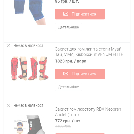
95 грн.
/ шт.
Підписатися
Детальніше
Немає в наявності
Захист для гомілки та стопи Муай
Тай, ММА, Кікбоксинг VENUM ELITE
VL-5243-R
1823 грн.
/ пара
Підписатися
Детальніше
Немає в наявності
Захист гомілкостопу RDX Neopren
Anclet (1шт.)
772 грн.
/ шт.
1130 грн.