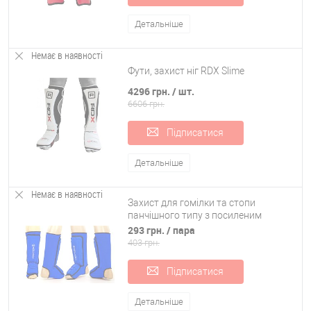
Детальніше
Немає в наявності
Фути, захист ніг RDX Slime
4296 грн.
/ шт.
6606 грн.
Підписатися
Детальніше
Немає в наявності
Захист для гомілки та стопи
панчішного типу з посиленим
протектором Zel (ZB-4217)
293 грн.
/ пара
403 грн.
Підписатися
Детальніше