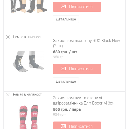
Підписатися
Детальніше
Немає в наявності
Захист гомілкостопу RDX Black New
(2шт)
680 грн.
/ шт.
950 грн.
Підписатися
Детальніше
Немає в наявності
Захист гомілки та стопи зі
шкірозамінника Еліт Boxer M (bx-
0046)
565 грн.
/ пара
934 грн.
Підписатися