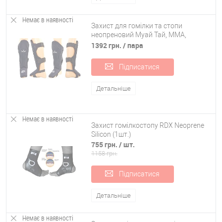
Немає в наявності
Захист для гомілки та стопи
неопреновий Муай Тай, ММА,
Кікбоксинг ZB-4214
1392 грн.
/ пара
Підписатися
Детальніше
Немає в наявності
Захист гомілкостопу RDX Neoprene
Silicon (1шт.)
755 грн.
/ шт.
1158 грн.
Підписатися
Детальніше
Немає в наявності