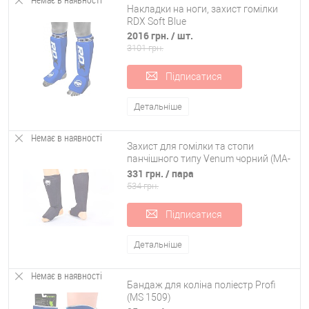
Накладки на ноги, захист гомілки
RDX Soft Blue
2016 грн.
/ шт.
3101 грн.
Підписатися
Детальніше
Немає в наявності
Захист для гомілки та стопи
панчішного типу Venum чорний (MA-
1912V)
331 грн.
/ пара
534 грн.
Підписатися
Детальніше
Немає в наявності
Бандаж для коліна поліестр Profi
(MS 1509)