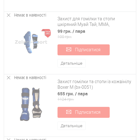
Немає в наявності
Захист для гомілки та стопи
шкіряний Муай Тай, ММА,
Кікбоксинг MATSA MA-4003M
99 грн.
/ пара
100 грн.
Підписатися
Детальніше
Немає в наявності
Захист гомілки та стопи із кожвінілу
Boxer M (bx-0051)
655 грн.
/ пара
1124 грн.
Підписатися
Детальніше
Немає в наявності