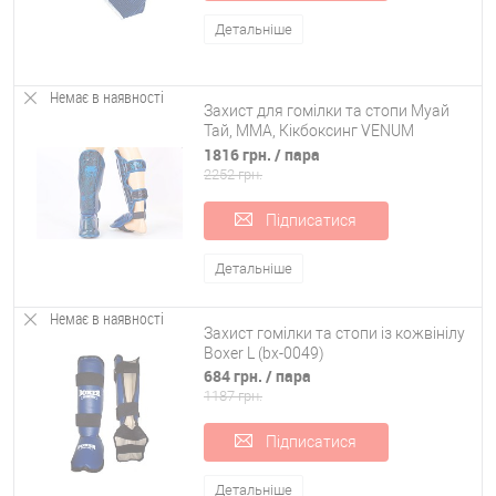
Детальніше
Немає в наявності
Захист для гомілки та стопи Муай
Тай, ММА, Кікбоксинг VENUM
FUSION VL-5797-B
1816 грн.
/ пара
2252 грн.
Підписатися
Детальніше
Немає в наявності
Захист гомілки та стопи із кожвінілу
Boxer L (bx-0049)
684 грн.
/ пара
1187 грн.
Підписатися
Детальніше