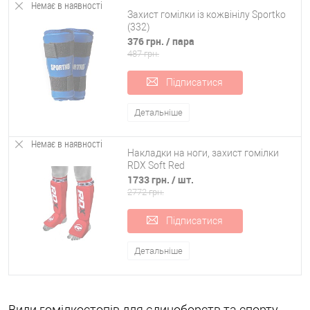
Немає в наявності
Захист гомілки із кожвінілу Sportko
(332)
376 грн.
/ пара
487 грн.
Підписатися
Детальніше
Немає в наявності
Накладки на ноги, захист гомілки
RDX Soft Red
1733 грн.
/ шт.
2772 грн.
Підписатися
Детальніше
Види гомілкостопів для єдиноборств та спорту