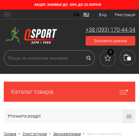
АКЦІЯ! ЗНИЖКИ ДО -50% ДО 23 ЛИПНЯ
Види гомілкостопів для єдиноборств та спорту
UA
RU
Вхід
Реєстрація
Амуніція, яка захищає ноги спортсмена під час спарингу або на
тренуваннях зі снарядами, називається захист на гомілки або
+38 (093) 170-44-34
щитки. Виробники випускають такі види екіпіровки:
Замовити дзвінок
0
Каталог товарів
Уточнити розділ
>
>
>
Головна
Спорт та туризм
Захисна екіпіровка
Захист гомілки та стопи