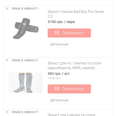
Немає в наявності
Захист гомілки Bad Boy Pro Series
2.0
3190 грн.
/ пара
Підписатися
Детальніше
Немає в наявності
Захист для ніг, гомілки та стопи
(єдиноборств, ММА, карате)
панчішного типу Venum (MA-6740)
492 грн.
/ шт.
1036 грн.
Підписатися
Детальніше
Немає в наявності
Захист для гомілки та стопи