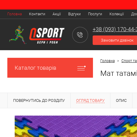
Головна
Контакти
Акції
Відгуки
Послуги
Колекції
Дос
+38 (093) 170-44-
Замовити дзвінок
Головна
>
Спорт та
Каталог товарів
Мат татамі
ПОВЕРНУТИСЬ ДО РОЗДІЛУ
ОГЛЯД ТОВАРУ
ОПИС