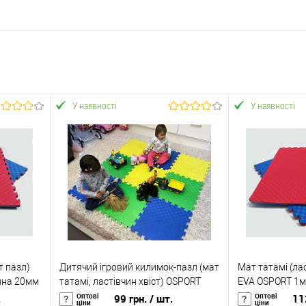
У наявності
У наявності
т пазл)
Дитячий ігровий килимок-пазл (мат
Мат татамі (лас
ина 20мм
татамі, ластівчин хвіст) OSPORT
EVA OSPORT 1м
50см х 50см товщина 10мм (FI-
(FI-0010-30)
Оптові
Оптові
.
99 грн.
/ шт.
11
ціни
ціни