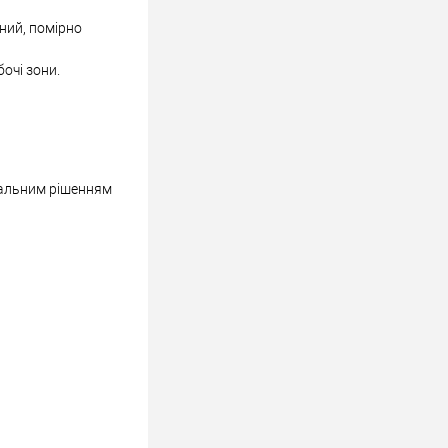
ний, помірно
очі зони.
имальним рішенням