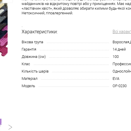
майданчиків на відкритому повітрі або у приміщеннях. Має на
«ластівчин хвіст», який дозволяє збирати килими будь-якої кон
Нетоксичний, гіпоалергенний.
.
Характеристики:
Всі харак
Вікова група
Взрослая,
Гарантія
14 дней
Довжина (см)
100
Клас
Професси
Кількість шарів
Однослой
Матеріал
EVA
Модель
OF-0230