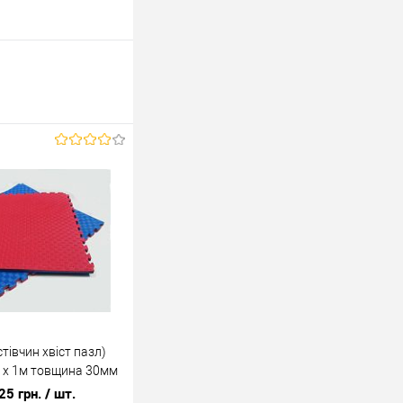
тівчин хвіст пазл)
 х 1м товщина 30мм
25 грн.
/ шт.