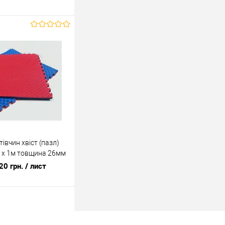
У кошик
ік
До
порівняння
У наявності
івчин хвіст (пазл)
 х 1м товщина 26мм
20 грн.
/ лист
У кошик