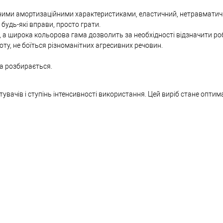
інними амортизаційними характеристиками, еластичний, нетравматич
будь-які вправи, просто грати.
ї, а широка кольорова гама дозволить за необхідності відзначити роб
оту, не боїться різноманітних агресивних речовин.
а розбирається.
тувачів і ступінь інтенсивності використання. Цей виріб стане опт