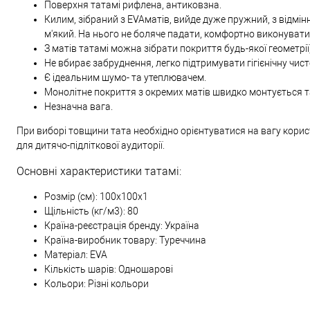
Поверхня татамі рифлена, антиковзна.
Килим, зібраний з EVAматів, вийде дуже пружний, з відм
м'який. На нього не боляче падати, комфортно виконувати 
З матів татамі можна зібрати покриття будь-якої геометрі
Не вбирає забруднення, легко підтримувати гігієнічну чист
Є ідеальним шумо- та утеплювачем.
Монолітне покриття з окремих матів швидко монтується т
Незначна вага.
При виборі товщини тата необхідно орієнтуватися на вагу корис
для дитячо-підліткової аудиторії.
Основні характеристики татамі:
Розмір (см): 100х100х1
Щільність (кг/м3): 80
Країна-реєстрація бренду: Україна
Країна-виробник товару: Туреччина
Матеріал: EVA
Кількість шарів: Одношарові
Кольори: Різні кольори