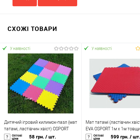
СХОЖІ ТОВАРИ
У наявності
У наявності
Дитячий ігровий килимок-пазл (мат
Мат татамі (ластівчин хвіс
татамі, ластівчин хвіст) OSPORT
EVA OSPORT 1м х 1м товщ
30см х 30см товщина 10мм (FI-
(FI-0010-20)
Оптові
Оптові
58 грн.
/ шт.
599 грн.
/ шт
ціни
ціни