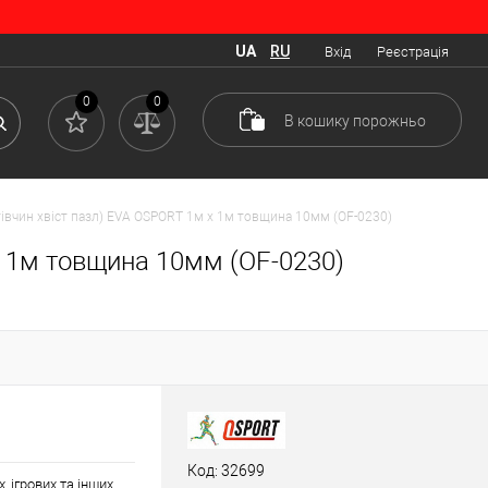
UA
RU
Вхід
Реєстрація
0
0
В кошику
порожньо
тівчин хвіст пазл) EVA OSPORT 1м х 1м товщина 10мм (OF-0230)
х 1м товщина 10мм (OF-0230)
Код: 32699
 ігрових та інших