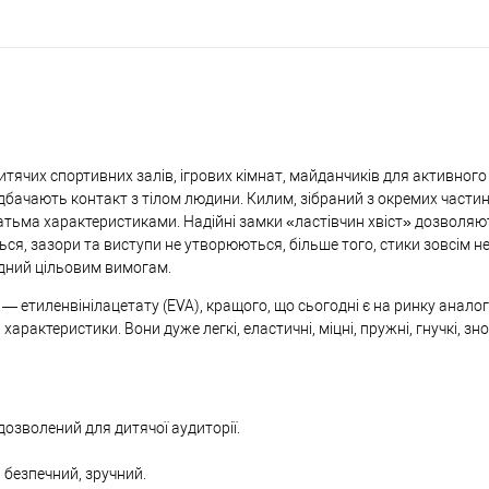
итячих спортивних залів, ігрових кімнат, майданчиків для активного
дбачають контакт з тілом людини. Килим, зібраний з окремих частин,
гатьма характеристиками. Надійні замки «ластівчин хвіст» дозволя
ся, зазори та виступи не утворюються, більше того, стики зовсім не
ідний цільовим вимогам.
— етиленвінілацетату (EVA), кращого, що сьогодні є на ринку аналог
характеристики. Вони дуже легкі, еластичні, міцні, пружні, гнучкі, зно
дозволений для дитячої аудиторії.
 безпечний, зручний.