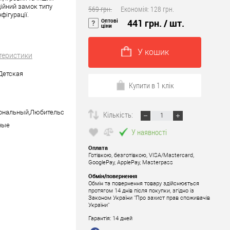
дійний замок типу
569 грн.
Економія:
128 грн.
фігурації.
Оптові
441 грн.
/ шт.
ціни
У кошик
теристики
Детская
Купити в 1 клік
ональный,Любительский
Кількість:
ные
У наявності
Оплата
Готівкою, безготівкою, VISA/Mastercard,
GooglePay, ApplePay, Masterpass
Обмін/повернення
Обмін та повернення товару здійснюється
протягом 14 днів після покупки, згідно із
Законом України "Про захист прав споживачів
України"
Гарантія: 14 дней