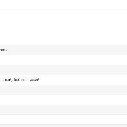
ская
льный,Любительский