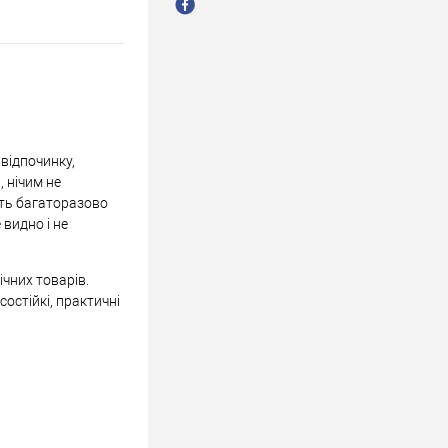
 відпочинку,
 нічим не
ють багаторазово
 видно і не
ічних товарів.
состійкі, практичні