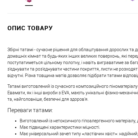
ОПИС ТОВАРУ
Збірні татамі - сучасне рішення для облаштування дорослих та д
домашніх кімнат та будь-яких інших великих поверхонь, які пере
поступатиметься цільному полотну, і навіть виграватиме за ба
з'єднувати та роз'єднувати частини покриття, листи не розходять
відчутні. Різна товщина матів дозволяє підібрати татами відпов
Татамі виготовлений із сучасного композиційного піноматеріалу 
Евамати, як і інші вироби з EVA, мають унікальні фізико-механічні 
та, найголовніше, безпечні для здоров'я.
Переваги татами:
Виготовлений із нетоксичного гіпоалергенного матеріалу, 
Має підвищені характеристики міцності.
Має універсальний зачеп типу «ластівчин хвіст»: надійний,