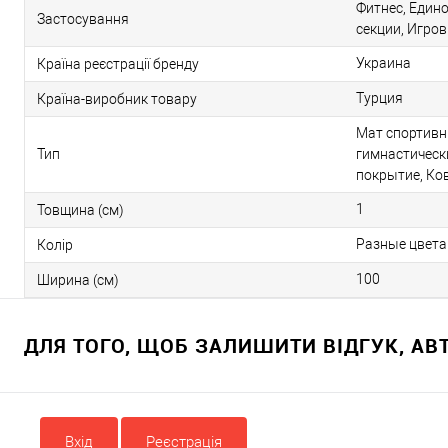
Фитнес, Един
Застосування
секции, Игро
Украина
Країна реєстрації бренду
Турция
Країна-виробник товару
Мат спортивн
Тип
гимнастическ
покрытие, Ко
1
Товщина (см)
Разные цвета
Колір
100
Ширина (см)
ДЛЯ ТОГО, ЩОБ ЗАЛИШИТИ ВІДГУК, А
Вхід
Реєстрація