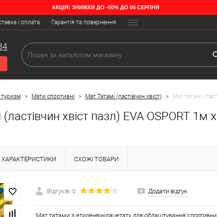
АКЦІЯ! ЗНИЖКИ ДО -50% ДО 06 СЕРПНЯ
тавка і оплата
Гарантія та повернення
34
 туризм
>
Мати спортивні
>
Мат Татамі (ластівчин хвіст)
>
Мат татамі (лас
 (ластівчин хвіст пазл) EVA OSPORT 1м 
ХАРАКТЕРИСТИКИ
СХОЖІ ТОВАРИ
Відгуків: 0
Додати відгук
Мат татами з етиленвінілацетату для облаштування спортивних,