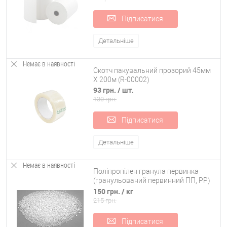
Підписатися
Детальніше
Немає в наявності
Скотч пакувальний прозорий 45мм
Х 200м (R-00002)
93 грн.
/ шт.
130 грн.
Підписатися
Детальніше
Немає в наявності
Поліпропілен гранула первинка
(гранульований первинний ПП, PP)
прозора (R-00079)
150 грн.
/ кг
215 грн.
Підписатися