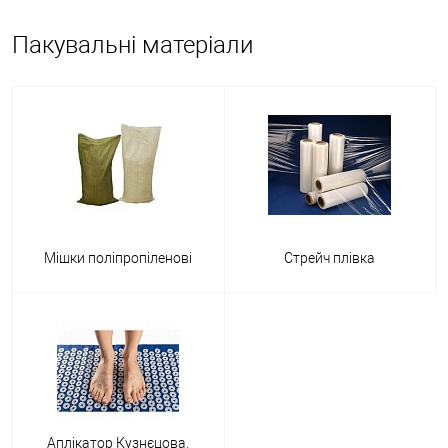
Пакувальні матеріали
Мішки поліпропіленові
Стрейч плівка
Аплікатор Кузнєцова,