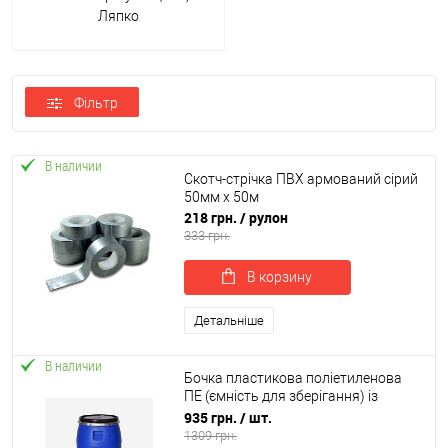
Ляпко
Фільтр
В наличии
Скотч-стрічка ПВХ армований сірий
50мм х 50м
218 грн.
/ рулон
333 грн.
В корзину
Детальніше
В наличии
Бочка пластикова поліетиленова
ПЕ (ємність для зберігання) із
затискачем та кришкою 60л б/в (R-
935 грн.
/ шт.
00081)
1309 грн.