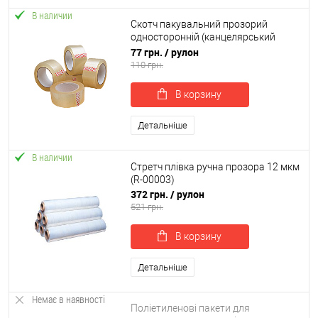
В наличии
Скотч пакувальний прозорий
односторонній (канцелярський
скотч-стрічка) 38мк, 48мм*200м
77 грн.
/ рулон
SoundProOFF (sp-0028)
110 грн.
В корзину
Детальніше
В наличии
Стретч плівка ручна прозора 12 мкм
(R-00003)
372 грн.
/ рулон
521 грн.
В корзину
Детальніше
Немає в наявності
Поліетиленові пакети для