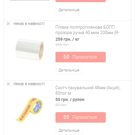
Детальніше
Немає в наявності
Плівка поліпропіленова БОПП
прозора ручна 40 мкм 200мм (R-
00086)
259 грн.
/ кг
365 грн.
Підписатися
Детальніше
Немає в наявності
Скотч пакувальний 48мм (Акція),
60пог.м
50 грн.
/ рулон
80 грн.
Підписатися
Детальніше