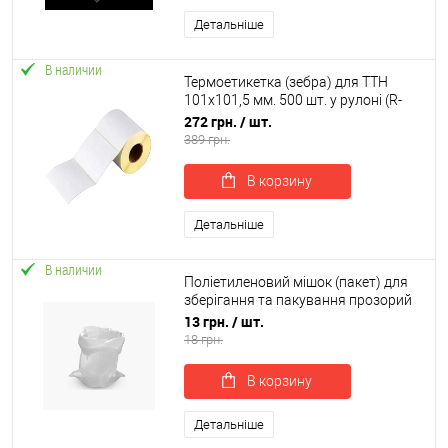
Детальніше
В наличии
Термоетикетка (зебра) для ТТН
101х101,5 мм. 500 шт. у рулоні (R-
00005)
272 грн.
/ шт.
389 грн.
В корзину
Детальніше
В наличии
Поліетиленовий мішок (пакет) для
зберігання та пакування прозорий
105х55см 100мкм (R-00100)
13 грн.
/ шт.
18 грн.
В корзину
Детальніше