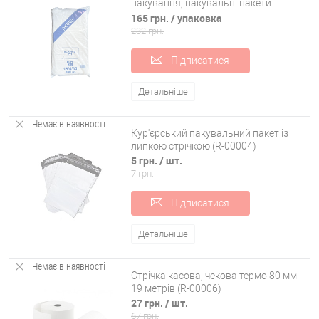
пакування, пакувальні пакети
(фасувальні) 18/4/35 1000 шт (R-
165 грн.
/ упаковка
00078)
232 грн.
Підписатися
Детальніше
Немає в наявності
Кур'єрський пакувальний пакет із
липкою стрічкою (R-00004)
5 грн.
/ шт.
7 грн.
Підписатися
Детальніше
Немає в наявності
Стрічка касова, чекова термо 80 мм
19 метрів (R-00006)
27 грн.
/ шт.
67 грн.