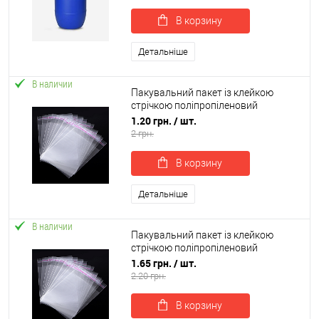
В корзину
Детальніше
В наличии
Пакувальний пакет із клейкою
стрічкою поліпропіленовий
прозорий 400x300мм 20мкн (R-
1.20 грн.
/ шт.
00084)
2 грн.
В корзину
Детальніше
В наличии
Пакувальний пакет із клейкою
стрічкою поліпропіленовий
прозорий 290x550мм 20мкн (R-
1.65 грн.
/ шт.
00085)
2.20 грн.
В корзину