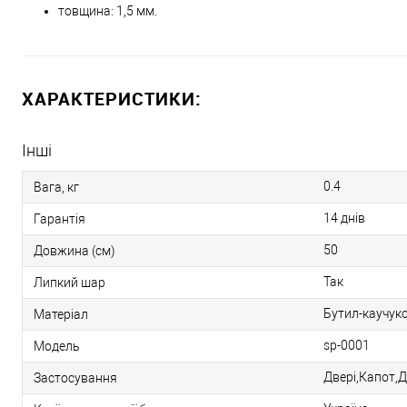
товщина: 1,5 мм.
ХАРАКТЕРИСТИКИ:
Інші
0.4
Вага, кг
14 днів
Гарантія
50
Довжина (см)
Так
Липкий шар
Бутил-каучук
Матеріал
sp-0001
Модель
Двері,Капот,Д
Застосування