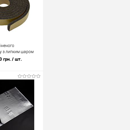
піненого
ну з липким шаром
oft Tape)
0 грн.
/ шт.
У кошик
ік
До
порівняння
У наявності