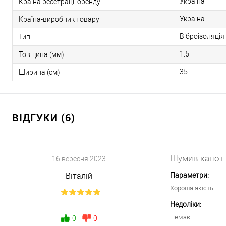
Україна
Країна реєстрації бренду
Україна
Країна-виробник товару
Віброізоляція
Тип
1.5
Товщина (мм)
35
Ширина (см)
ВІДГУКИ (6)
Шумив капот.
16 вересня 2023
Віталій
Параметри:
Хороша якість
Недоліки:
Немає
0
0