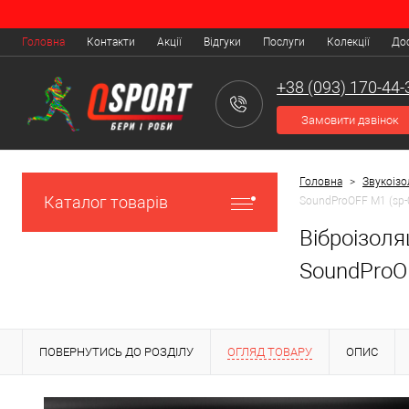
Головна
Контакти
Акції
Відгуки
Послуги
Колекції
Дос
+38 (093) 170-44-
Замовити дзвінок
Головна
>
Звукоізо
Каталог товарів
SoundProOFF M1 (sp-
Віброізоля
SoundProO
ПОВЕРНУТИСЬ ДО РОЗДІЛУ
ОГЛЯД ТОВАРУ
ОПИС