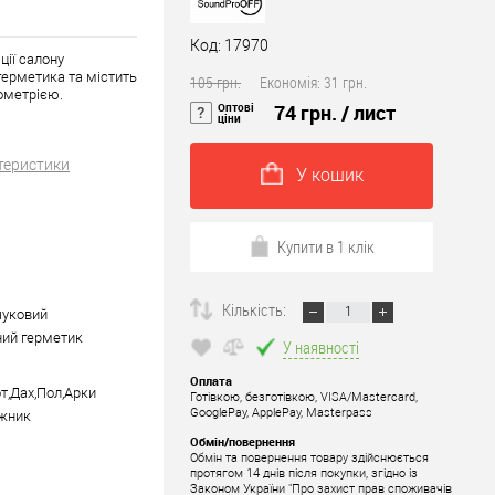
Код: 17970
ії салону
герметика та містить
105 грн.
Економія:
31 грн.
ометрією.
Оптові
74 грн.
/ лист
ціни
теристики
У кошик
Купити в 1 клік
Кількість:
чуковий
ий герметик
У наявності
Оплата
т,Дах,Пол,Арки
Готівкою, безготівкою, VISA/Mastercard,
GooglePay, ApplePay, Masterpass
ажник
Обмін/повернення
Обмін та повернення товару здійснюється
протягом 14 днів після покупки, згідно із
Законом України "Про захист прав споживачів