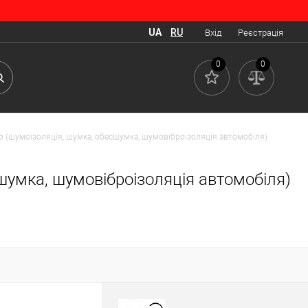
UA
RU
Вхід
Реєстрація
0
0
то (шумоізоляція, шумка, обесшумка, шумовіброізоляція автомобіля)
сшумка, шумовіброізоляція автомобіля)