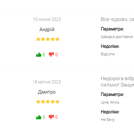
Все чудово, с
10 липня 2023
Андрій
Параметри:
Швидка доставка!
Недоліки:
Відсутні
0
0
Недорога вібр
18 квітня 2023
сильно! Зашум
Дмитро
Параметри:
Ціна, якісь
Недоліки:
0
0
Не бачу