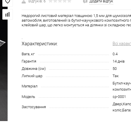
Відгуків: 6
Додати відгук
Недорогий листовий матеріал товщиною 1,5 мм для шумоізоляц
автомобіля, виготовлений із бутил-каучукового композитного 
клейовий шар, що легко монтується на ділянки зі складною ге
.
Характеристики:
Всі харак
Вага, кг
0.4
Гарантія
14 днів
Довжина (см)
50
Липкий шар
Так
Бутил-кау
Матеріал
композитн
Модель
sp-0001
Двері,Капо
Застосування
коліс,Баг