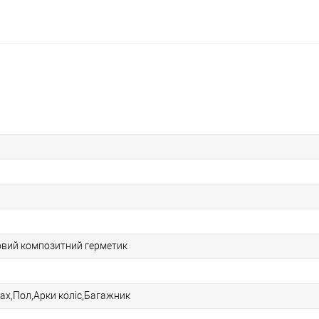
овий композитний герметик
ах,Пол,Арки коліс,Багажник