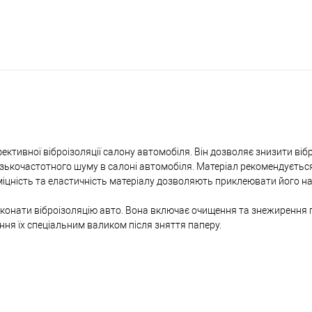
ктивної віброізоляції салону автомобіля. Він дозволяє знизити ві
низькочастотного шуму в салоні автомобіля. Матеріал рекомендуєтьс
міцність та еластичність матеріалу дозволяють приклеювати його на 
иконати віброізоляцію авто. Вона включає очищення та знежирення 
ння їх спеціальним валиком після зняття паперу.