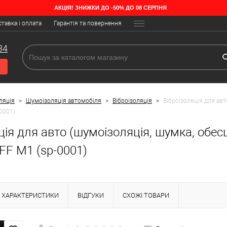
АКЦІЯ! ЗНИЖКИ ДО -50% ДО 08 СЕРПНЯ
тавка і оплата
Гарантія та повернення
34
ляція
>
Шумоізоляція автомобіля
>
Віброізоляція
>
Віброізоляція для ав
0001)
ція для авто (шумоізоляція, шумка, обе
FF M1 (sp-0001)
ХАРАКТЕРИСТИКИ
ВІДГУКИ
СХОЖІ ТОВАРИ