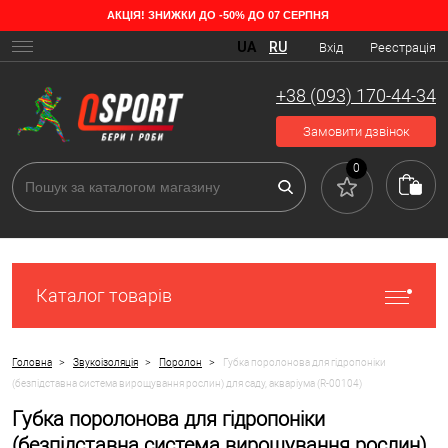
АКЦІЯ! ЗНИЖКИ ДО -50% ДО 07 СЕРПНЯ
UA
RU
Вхід
Реєстрація
+38 (093) 170-44-34
Замовити дзвінок
0
Каталог товарів
>
>
>
Головна
Звукоізоляція
Поролон
Губка поролонова для гідропоніки
(безпідставна система вирощування рослин) для саду, акваріума (R-00104)
Губка поролонова для гідропоніки
(безпідставна система вирощування рослин)