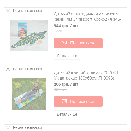
магазині OSPORT
Немає в наявності
Дитячий ортопедичний килимок з
У нашому інтернет-магазині ви знайдете якісні розвиваючі іграшки
камінням Onhillsport Крокодил (MS-
від провідних в Україні виробників. Наші менеджери підкажуть, як
1264)
944 грн.
/ шт.
оформити оптове замовлення, як вибрати відповідний виріб та як
1225 грн.
оформити доставку по країні в Київ, Дніпро, Львів та інші регіони.
Підписатися
Читати повністю
Детальніше
Немає в наявності
Дитячий ігровий килимок OSPORT
Мадагаскар 180x60см (FI-0093)
206 грн.
/ шт.
451 грн.
Підписатися
Детальніше
Немає в наявності