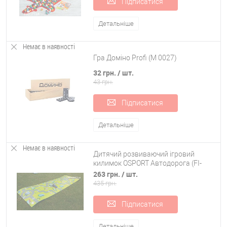
Підписатися
Детальніше
Немає в наявності
Гра Доміно Profi (M 0027)
32 грн.
/ шт.
43 грн.
Підписатися
Детальніше
Немає в наявності
Дитячий розвиваючий ігровий
килимок OSPORT Автодорога (FI-
0053)
263 грн.
/ шт.
435 грн.
Підписатися
Детальніше