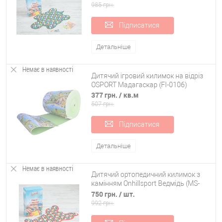
985 грн.
Підписатися
Детальніше
Немає в наявності
Дитячий ігровий килимок на відріз
OSPORT Мадагаскар (FI-0106)
377 грн.
/ кв.м
507 грн.
Підписатися
Детальніше
Немає в наявності
Дитячий ортопедичний килимок з
камінням Onhillsport Ведмідь (MS-
1268)
750 грн.
/ шт.
992 грн.