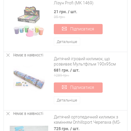
Лізун Profi (MK 1469)
21 грн.
/ шт.
35 грн.
Підписатися
Детальніше
Немає в наявності
Дитячий ігровий килимок, що
розвиває Мультфільм 190х95см
681 грн.
/ шт.
1289 грн.
Підписатися
Детальніше
Немає в наявності
Дитячий ортопедичний килимок з
камінням Onhillsport Черепаха (MS-
1265)
725 грн.
/ шт.