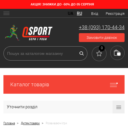
АКЦІЯ! ЗНИЖКИ ДО -50% ДО 05 СЕРПНЯ
Види розвиваючих іграшок для дітей
UA
RU
Вхід
Реєстрація
Сучасний ринок дитячих товарів пропонує широкий вибір іграшок,
що розвивають, які полегшують процес вивчення на згадку цифр,
+38 (093) 170-44-34
літер, кольорів, іноземних мов і відмінно розвивають логіку.
Залежно від того, чого ви хочете навчити дитину, інтерактивні
Замовити дзвінок
іграшки поділяються на такі види.
0
Каталог товарів
Уточнити розділ
>
>
Головна
Дитячі товари
Розвиваючі ігри