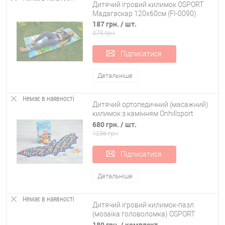
Дитячий ігровий килимок OSPORT
Мадагаскар 120x60см (FI-0090)
187 грн.
/ шт.
375 грн.
Підписатися
Детальніше
Немає в наявності
Дитячий ортопедичний (масажний)
килимок з камінням Onhillsport
Кажан (MS-1267)
680 грн.
/ шт.
1256 грн.
Підписатися
Детальніше
Немає в наявності
Дитячий ігровий килимок-пазл
(мозаїка головоломка) OSPORT
10шт (M-0377)
189 грн.
/ комплект