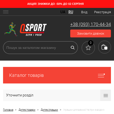
АКЦІЯ! ЗНИЖКИ ДО -50% ДО 02 СЕРПНЯ
Які бувають види дитячих іграшок для купання
UA
RU
Вхід
Реєстрація
Часто батьки стикаються з питанням привчання дітей до води в
цілому та процесу миття зокрема. Підбирають спеціальні дитячі
+38 (093) 170-44-34
шампуні, які не щипають очі, ароматні гелі та пінки, набирають
ванну з комфортною температурою води. Але малюки все ж таки
Замовити дзвінок
протестують і не хочуть купатися, а деякі при цьому ще й сильно
плачуть, або влаштовують справжні істеричні напади. Навіть
0
підросла дитина далеко не завжди любить приймати водні
процедури. Незалежно від того, хлопчик це або дівчинка, дитина
довго вередує. Але є чудовий вихід – іграшки для ванної
перетворять купання на цілий комплекс розважальних заходів.
Каталог товарів
Уточнити розділ
>
>
>
Головна
Дитячі товари
Дитячі іграшки
Іграшки для ванної та ігри з водою