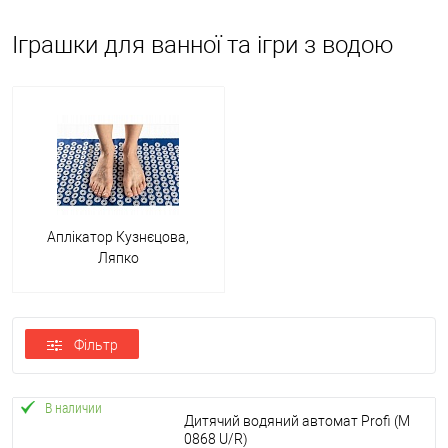
Іграшки для ванної та ігри з водою
Для того, щоб чадо не займалося "купанням" маминого телефону
або телевізійного пульта, виробники дитячих товарів випускають
не тільки гумових качечок, а й моделі з моторами, які можна
Аплікатор Кузнєцова,
пустити плавати по воді.
Ляпко
З огляду на широкий спектр сучасних іграшок, вибір не стане
проблемою. Батькам слід відштовхуватися від віку та розуміти, що
цікаво їх дітям. Існують такі види водних іграшок: Млин, водоспад,
автомийка, лабіринт, спеціальний будиночок - всі ці моделі
Фільтр
відносяться до каскадних виробів. Підставляючи таку іграшку під
кран з водою, дитина активізує внутрішнє коліщатко, яке швидко
крутиться, і вода, розливаючись по всій іграшці, знаходить із неї
В наличии
Дитячий водяний автомат Profi (M
вихід. Підійде така модель для діток до року, оскільки вони люблять
0868 U/R)
дивитися на механізми, що рухаються. Але враховуйте, що активні