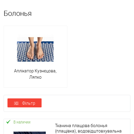
Болонья
Аплікатор Кузнєцова,
Ляпко
Фільтр
В наличии
Тканина плащова болонья
(плащівка), водовідштовхувальна