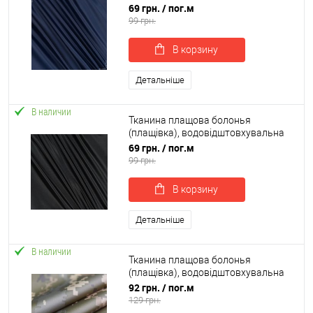
однотонна 150 см синій (TK-0017)
69 грн.
/ пог.м
99 грн.
В корзину
Детальніше
В наличии
Тканина плащова болонья
(плащівка), водовідштовхувальна
однотонна 150 см чорний (TK-0016)
69 грн.
/ пог.м
99 грн.
В корзину
Детальніше
В наличии
Тканина плащова болонья
(плащівка), водовідштовхувальна
однотонна 150 см чорний (TK-0016)
92 грн.
/ пог.м
129 грн.