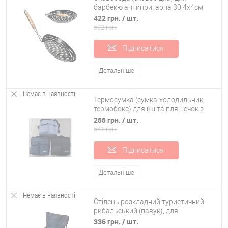
барбекю антипригарна 30.4х4см
Stenson (MH-2057)
422 грн.
/ шт.
592 грн.
Підписатися
Детальніше
Немає в наявності
Термосумка (сумка-холодильник,
термобокс) для їжі та пляшечок з
ручками OSPORT Cario (R27304)
255 грн.
/ шт.
541 грн.
Підписатися
Детальніше
Немає в наявності
Стілець розкладний туристичний
рибальський (павук), для
риболовлі, пікніка зі спинкою
336 грн.
/ шт.