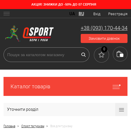
АКЦІЯ! ЗНИЖКИ ДО -50% ДО 07 СЕРПНЯ
Види товарів для туризму в магазині
UA
RU
Вхід
Реєстрація
Туризм популярний у всьому світі вже другу сотню років — відколи
у людей з'явилася можливість подорожувати не тільки щоб
+38 (093) 170-44-34
відкривати нові землі, а й просто на своє задоволення. Для того,
щоб туристичний похід був комфортним та безпечним, розроблено
Замовити дзвінок
безліч товарів для туризму, представлених у каталозі нашого
інтернет-магазину.
0
Каталог товарів
Уточнити розділ
>
>
Головна
Спорт та туризм
Все для туризму