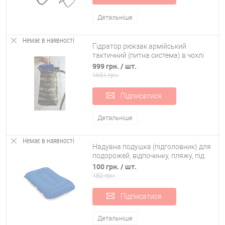
Детальніше
Немає в наявності
Гідратор рюкзак армійський
тактичний (питна система) в чохлі
OSPORT (ty-0025)
999 грн.
/ шт.
1651 грн.
Підписатися
Детальніше
Немає в наявності
Надувна подушка (підголовник) для
подорожей, відпочинку, пляжу, під
шию в літак Bestway (69034)
100 грн.
/ шт.
182 грн.
Підписатися
Детальніше