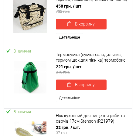
для їжі та пляшечок 15л OSPORT
458 грн.
/ шт.
Med (ty-0012)
732 грн.
В корзину
Детальніше
В наличии
Термосумка (сумка холодильник,
термомішок для пікніка) термобокс
для охолодження 9л OSPORT (ty-
221 грн.
/ шт.
0050)
310 грн.
В корзину
Детальніше
В наличии
Ніж кухонний для чищення риби та
овочів 17см Stenson (R21979)
22 грн.
/ шт.
37 грн.