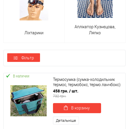
Аплікатор Кузнєцова,
Ліхтарики
Ляпко
Фільтр
В наличии
Термосумка (сумка-холодильник
термос, термобокс, термо ланчбокс)
для їжі та пляшечок 15л OSPORT Lite
458 грн.
/ шт.
(FI-0126)
732 грн.
В корзину
Детальніше