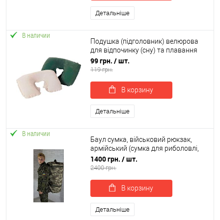
Детальніше
В наличии
Подушка (підголовник) велюрова
для відпочинку (сну) та плавання
ПВХ Bestway (67006)
99 грн.
/ шт.
119 грн.
В корзину
Детальніше
В наличии
Баул сумка, військовий рюкзак,
армійський (сумка для риболовлі,
полювання, туризму) OSPORT
1400 грн.
/ шт.
більша 110 літрів (ty-0024)
2400 грн.
В корзину
Детальніше