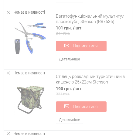
Немає в наявності
Багатофункціональний мультитул
плоскогубці Stenson (R87536)
101 грн.
/ шт.
347 грн.
Підписатися
Детальніше
Немає в наявності
Стілець розкладний туристичний з
кишенею 25х22см Stenson
(WSI41147-3)
190 грн.
/ шт.
331 грн.
Підписатися
Детальніше
Немає в наявності