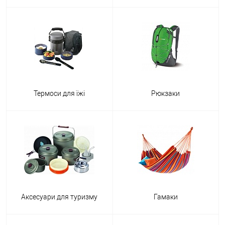
набори фляг та стопок;
ножі-мультитули та багато іншого.
Рекомендації щодо вибору товарів для туризму та
кемпінгу
Читати повністю
Термоси для їжі
Рюкзаки
Аксесуари для туризму
Гамаки