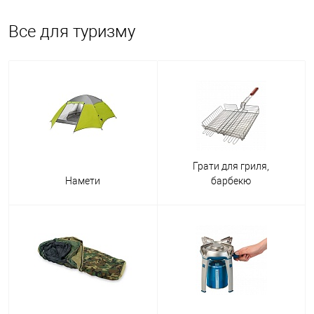
Все для туризму
Серед туристичного спорядження є:
>
Намети різних типів, розраховані на різну кількість туристів -
від одного-двох до компаній з десятка мандрівників. Намети
умовно поділяються на два типи: Трекінгові - легкі похідні
конструкції мінімальної населеності для ручного
Грати для гриля,
транспортування;
Намети
барбекю
Кемпінгові — зручні моделі, розраховані на кілька людей та
призначені для перевезення автомобілем.
Спальні мішки:
Кокони - моделі анатомічної форми для однієї людини, з
високим показником збереження тепла, у яких ви не