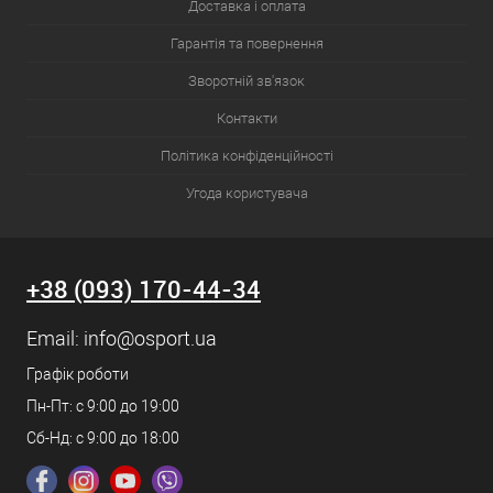
Доставка і оплата
можна застосовувати як просту ковдру;
Гарантія та повернення
літні та зимові варіанти, що відрізняються матеріалами
Зворотній зв'язок
пошиття та наповнювачами;
Контакти
мішки з натурального пуху для найсуворіших погодних
умов.
Політика конфіденційності
Угода користувача
Термоси для напоїв та їжі, а також термокухлі та термосумки для
зручності та збереження високих/низьких температур їжі.
+38 (093) 170-44-34
Засоби для приготування їжі в подорожі та на пікніку: казани,
Email:
info@osport.ua
мангали, барбекю, шампури та газові пальники;
Графік роботи
Пн-Пт: с 9:00 до 19:00
Аксесуари для туризму, серед яких:
Сб-Нд: с 9:00 до 18:00
складні стільці;