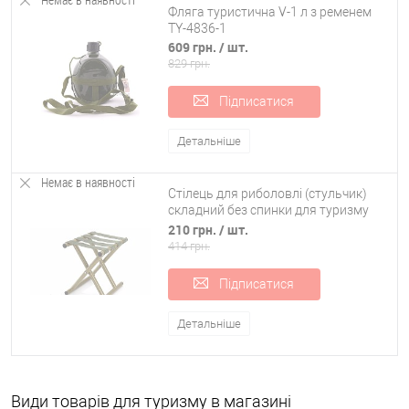
Фляга туристична V-1 л з ременем
TY-4836-1
609 грн.
/ шт.
829 грн.
Підписатися
Детальніше
Немає в наявності
Стілець для риболовлі (стульчик)
складний без спинки для туризму
27x35x35см Stenson (MH-3072)
210 грн.
/ шт.
414 грн.
Підписатися
Детальніше
Види товарів для туризму в магазині