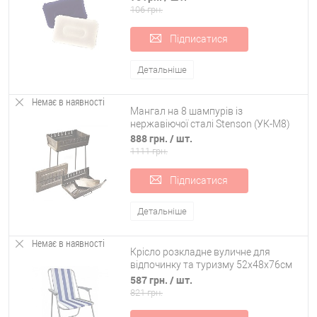
106 грн.
Підписатися
Детальніше
Немає в наявності
Мангал на 8 шампурів із
нержавіючої сталі Stenson (УК-М8)
888 грн.
/ шт.
1111 грн.
Підписатися
Детальніше
Немає в наявності
Крісло розкладне вуличне для
відпочинку та туризму 52х48х76см
Stenson Веселка (E05088)
587 грн.
/ шт.
821 грн.