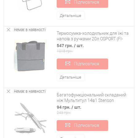
Підписатися
Детальніше
Немає в наявності
Термосумка-холодильник для їжі та
напоїв з ручками 20л OSPORT (FI-
0127)
547 грн.
/ шт.
1018 грн.
Підписатися
Детальніше
Немає в наявності
Багатофункціональний складаний
ніж Мультитул 14в1 Stenson
(R87539/R16617)
94 грн.
/ шт.
243 грн.
Підписатися