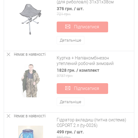
(для риболовлі) 31х31х38см
Bestway (68070)
376 грн.
/ шт.
721 грн.
Підписатися
Детальніше
Немає в наявності
Куртка + Напівкомбінезон
утеплений робочий зимовий
(зимовий спецодяг костюм для
1828 грн.
/ комплект
полювання/рибалки) OSPORT ty-
3737 грн.
0009
Підписатися
Детальніше
Немає в наявності
Гідратор вкладиш (питна система)
OSPORT 2 л (ty-0026)
499 грн.
/ шт.
860 грн.