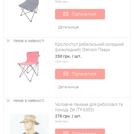
45*45*70см Stenson (MH-3069L)
536 грн.
Підписатися
Детальніше
Немає в наявності
Крісло-стул рибальський складний
(розкладний) Stenson Павук
(R28838)
250 грн.
/ шт.
729 грн.
Підписатися
Детальніше
Немає в наявності
Чоловіча панама для риболовлі та
походу Zel (TY-6303)
276 грн.
/ шт.
545 грн.
Підписатися