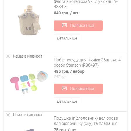
Фляга з котелком V-1 л у чохлі TY-
4834-3
649 грн.
/ шт.
Підписатися
Детальніше
Немає в наявності
Набір посуду для пікніка 36шт. на 4
особи Stenson (R86497)
485 грн.
/ набор
747 грн.
Підписатися
Детальніше
Немає в наявності
Подушка (підголовник) велюрова
для відпочинку (сну) та плавання
ПВХ Bestway (67121)
75 грн.
/ шт.