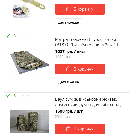
В корзину
Детальніше
В наличии
Матрац (каремат) туристичний
OSPORT 1м х 2м товщина 2см (FI-
0015-20)
1027 грн.
/ лист
1438 грн.
В корзину
Детальніше
В наличии
Баул сумка, військовий рюкзак,
армійський (сумка для риболовлі,
полювання, туризму) OSPORT мала
1500 грн.
/ шт.
70 літрів (ty-0023)
2100 грн.
В корзину