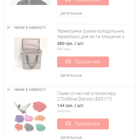
Детальніше
Немає в наявності
Термосумка (сумка-холодильник,
термобокс) для їжі та пляшечок з
ручками 10л OSPORT (FI-0125)
480 грн.
/ шт.
861 грн.
Підписатися
Детальніше
Немає в наявності
Гамак сітчастий із поліестеру
270х80см Stenson (E05117)
144 грн.
/ шт.
349 грн.
Підписатися
Детальніше