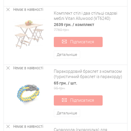
Немає в наявності
Комплект стіл і два стільці садові
меблі Vitan Alluwood (VT6240)
2639 грн.
/ комплект
7760 грн.
Підписатися
Детальніше
Немає в наявності
Паракордовий браслет з компасом
(туристичний браслет із паракорду)
OSPORT (ty-0054)
65 грн.
/ шт.
95 грн.
Підписатися
Детальніше
Немає в наявності
Сковорода (сковорідка) для