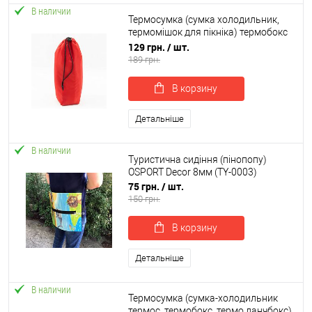
В наличии
Термосумка (сумка холодильник,
термомішок для пікніка) термобокс
для охолодження 2л OSPORT (ty-
129 грн.
/ шт.
0051)
189 грн.
В корзину
Детальніше
В наличии
Туристична сидіння (пінопопу)
OSPORT Decor 8мм (TY-0003)
75 грн.
/ шт.
150 грн.
В корзину
Детальніше
В наличии
Термосумка (сумка-холодильник
термос, термобокс, термо ланчбокс)