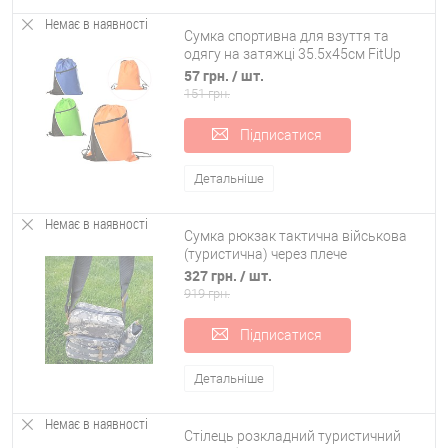
Немає в наявності
Сумка спортивна для взуття та
одягу на затяжці 35.5х45см FitUp
(MK 1638)
57 грн.
/ шт.
151 грн.
Підписатися
Детальніше
Немає в наявності
Сумка рюкзак тактична військова
(туристична) через плече
однолямкова OSPORT Pixel (N02181)
327 грн.
/ шт.
919 грн.
Підписатися
Детальніше
Немає в наявності
Стілець розкладний туристичний