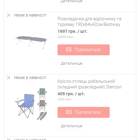
Детальніше
Немає в наявності
Розкладачка для відпочинку та
туризму 190х64х42см Bestway
(68065)
1697 грн.
/ шт.
3369 грн.
Підписатися
Детальніше
Немає в наявності
Крісло-стілець рибальський
складний (розкладний) Stenson
Павук (R28835)
405 грн.
/ шт.
729 грн.
Підписатися
Детальніше
Немає в наявності