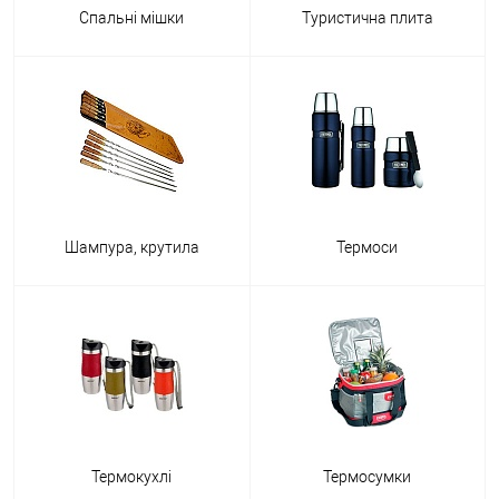
замерзнете навіть на гірському вітрі;
Спальні мішки
Туристична плита
спальники-ковдри - варіація прямокутної форми, яку можна
застосовувати як просту ковдру;
літні та зимові варіанти, що відрізняються матеріалами
пошиття та наповнювачами;
мішки з натурального пуху для найсуворіших погодних умов.
Термоси для напоїв та їжі, а також термокухлі та термосумки для
Шампура, крутила
Термоси
зручності та збереження високих/низьких температур їжі.
Засоби для приготування їжі в подорожі та на пікніку: казани,
мангали, барбекю, шампури та газові пальники;
Аксесуари для туризму, серед яких:
Термокухлі
Термосумки
складні стільці;