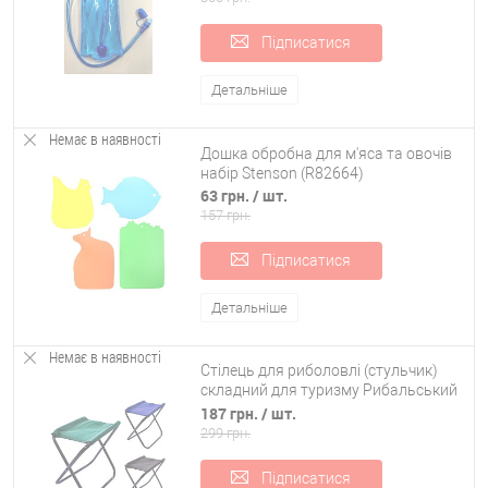
Підписатися
Детальніше
Немає в наявності
Дошка обробна для м'яса та овочів
набір Stenson (R82664)
63 грн.
/ шт.
157 грн.
Підписатися
Детальніше
Немає в наявності
Стілець для риболовлі (стульчик)
складний для туризму Рибальський
32х26х37см Stenson (MH-3073)
187 грн.
/ шт.
299 грн.
Підписатися