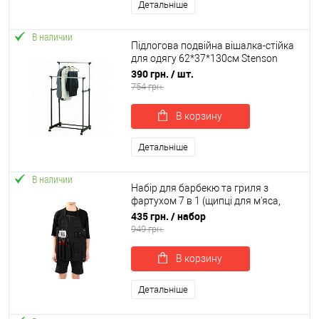
Детальніше
В наличии
Підлогова подвійна вішалка-стійка
для одягу 62*37*130см Stenson
(R29746)
390 грн.
/ шт.
754 грн.
В корзину
Детальніше
В наличии
Набір для барбекю та гриля з
фартухом 7 в 1 (щипці для м'яса,
лопатка, веделка, рукавиця)
435 грн.
/ набор
Stenson (MH-0168)
949 грн.
В корзину
Детальніше