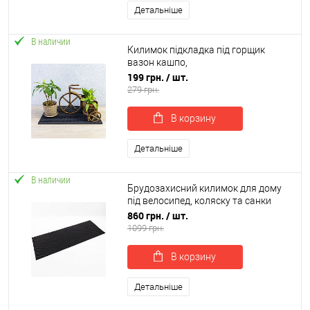
Детальніше
В наличии
Килимок підкладка під горщик
вазон кашпо,
водовідштовхувальний
199 грн.
/ шт.
грязезахисний OSPORT 50x30 см (R-
279 грн.
00021)
В корзину
Детальніше
В наличии
Брудозахисний килимок для дому
під велосипед, коляску та санки
160х60 см EVA OSPORT (OF-0258)
860 грн.
/ шт.
1099 грн.
В корзину
Детальніше