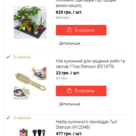
Килимок підкладка під горщик
вазон кашпо,
водовідштовхувальний
620 грн.
/ шт.
грязезахисний OSPORT 100х60 см
869 грн.
(R-00046)
В корзину
Детальніше
В наличии
Ніж кухонний для чищення риби та
овочів 17см Stenson (R21979)
22 грн.
/ шт.
37 грн.
В корзину
Детальніше
В наличии
Набір кухонного приладдя 7шт
Stenson (H12048)
477 грн.
/ шт.