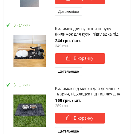
Детальніше
В наличии
Килимок для сушіння посуду
(килимок для кухні підкладка під
мокрий посуд) 60х40 см OSPORT (R-
244 грн.
/ шт.
00054)
349 грн.
В корзину
Детальніше
В наличии
Килимок під миски для домашніх
тварин, підкладка під тарілку для
котів 50х30 см OSPORT (R-00018)
199 грн.
/ шт.
289 грн.
В корзину
Детальніше