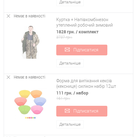
Детальніше
Немає в наявності
Куртка + Напівкомбінезон
утеплений робочий зимовий
(зимовий спецодяг костюм для
1828 грн.
/ комплект
полювання/рибалки) OSPORT ty-
3737 грн.
0009
Підписатися
Детальніше
Немає в наявності
Форма для випікання кексів
(кексниця) силікон набір 12шт
Stenson (HH-047)
111 грн.
/ набор
161 грн.
Підписатися
Детальніше