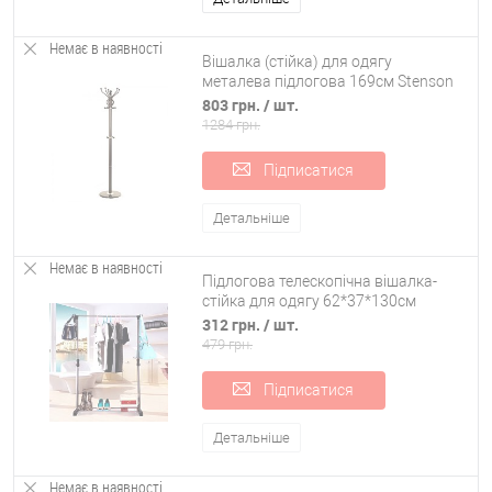
Немає в наявності
Вішалка (стійка) для одягу
металева підлогова 169см Stenson
(R17386)
803 грн.
/ шт.
1284 грн.
Підписатися
Детальніше
Немає в наявності
Підлогова телескопічна вішалка-
стійка для одягу 62*37*130см
Stenson (R29745)
312 грн.
/ шт.
479 грн.
Підписатися
Детальніше
Немає в наявності