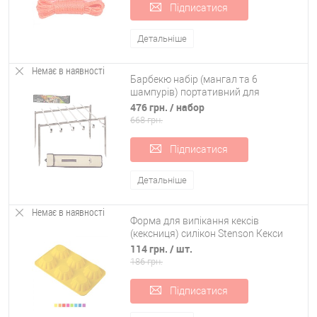
Підписатися
Детальніше
Немає в наявності
Барбекю набір (мангал та 6
шампурів) портативний для
природи Stenson (MH-0158)
476 грн.
/ набор
668 грн.
Підписатися
Детальніше
Немає в наявності
Форма для випікання кексів
(кексниця) силікон Stenson Кекси
(HH-337)
114 грн.
/ шт.
186 грн.
Підписатися