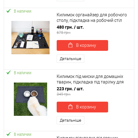
В наличии
Килимок органайзер для робочого
столу, підкладка на робочий стіл
80х60 см OSPORT (R-00062)
480 грн.
/ шт.
675 грн.
В корзину
Детальніше
В наличии
Килимок під миски для домашніх
тварин, підкладка під тарілку для
котів 50х40 см OSPORT (R-00038)
223 грн.
/ шт.
349 грн.
В корзину
Детальніше
В наличии