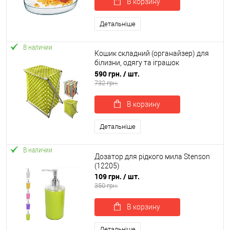
В корзину
Детальніше
В наличии
Кошик складний (органайзер) для
білизни, одягу та іграшок
40х30х48см Stenson (R82581)
590 грн.
/ шт.
732 грн.
В корзину
Детальніше
В наличии
Дозатор для рідкого мила Stenson
(12205)
109 грн.
/ шт.
350 грн.
В корзину
Детальніше