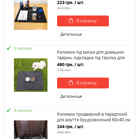
50х40 см OSPORT (R-00059)
223 грн.
/ шт.
312 грн.
В корзину
Детальніше
В наличии
Килимок під миски для домашніх
тварин, підкладка під тарілку для
котів 80х60 см OSPORT (R-00035)
480 грн.
/ шт.
775 грн.
В корзину
Детальніше
В наличии
Килимок придверний в передпокій
для взуття брудозахисний 60х40 см
OSPORT EVA (R-00043)
244 грн.
/ шт.
342 грн.