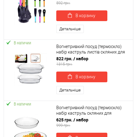
592 грн.
В корзину
Детальніше
В наличии
Вогнетривкий посуд (термоскло)
набір каструль листів скляних для
запікання 2шт Stenson Firex (MS-
822 грн.
/ набор
0514)
1315 грн.
В корзину
Детальніше
В наличии
Вогнетривкий посуд (термоскло)
набір каструль скляних для
запікання 2шт Stenson Firex
625 грн.
/ набор
(236718)
999 грн.