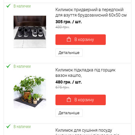
В наличии
Килимок придверний в передпокій
для взуття брудозахисний 60х50 см
OSPORT EVA (R-00042)
305 грн.
/ шт.
430 грн.
В корзину
Детальніше
В наличии
Килимок підкладка під горщик
вазон кашпо,
водовідштовхувальний
480 грн.
/ шт.
грязезахисний OSPORT 80х60 см (R-
675 грн.
00047)
В корзину
Детальніше
В наличии
Килимок для сушіння посуду