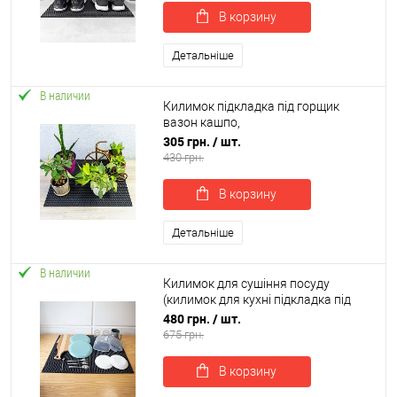
В корзину
Детальніше
В наличии
Килимок підкладка під горщик
вазон кашпо,
водовідштовхувальний
305 грн.
/ шт.
брудозахисний OSPORT 60х50 см (R-
430 грн.
00048)
В корзину
Детальніше
В наличии
Килимок для сушіння посуду
(килимок для кухні підкладка під
мокрий посуд) 80х60 см OSPORT (R-
480 грн.
/ шт.
00056)
675 грн.
В корзину