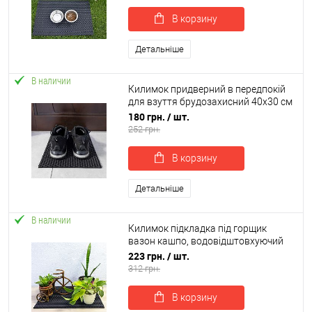
В корзину
Детальніше
В наличии
Килимок придверний в передпокій
для взуття брудозахисний 40х30 см
OSPORT EVA (R-00045)
180 грн.
/ шт.
252 грн.
В корзину
Детальніше
В наличии
Килимок підкладка під горщик
вазон кашпо, водовідштовхуючий
брудозахисний OSPORT 50x40 см (R-
223 грн.
/ шт.
00050)
312 грн.
В корзину