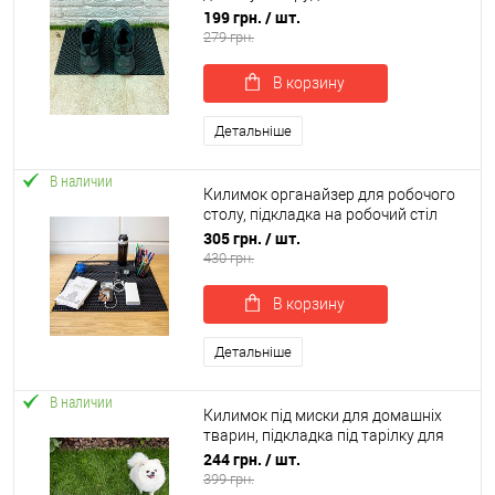
OSPORT EVA (R-00020)
199 грн.
/ шт.
279 грн.
В корзину
Детальніше
В наличии
Килимок органайзер для робочого
столу, підкладка на робочий стіл
60х50 см OSPORT (R-00061)
305 грн.
/ шт.
430 грн.
В корзину
Детальніше
В наличии
Килимок під миски для домашніх
тварин, підкладка під тарілку для
котів 60х40 см OSPORT (R-00037)
244 грн.
/ шт.
399 грн.