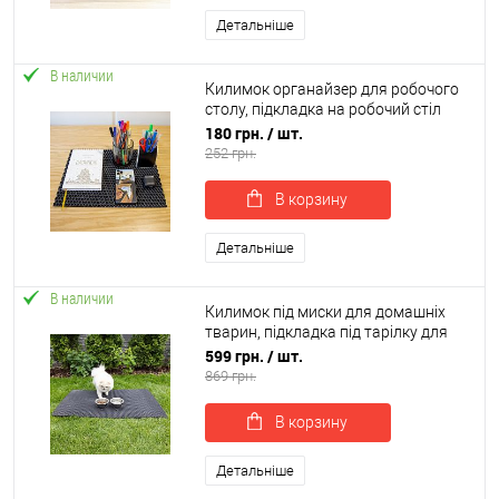
Детальніше
В наличии
Килимок органайзер для робочого
столу, підкладка на робочий стіл
40х30 см OSPORT (R-00058)
180 грн.
/ шт.
252 грн.
В корзину
Детальніше
В наличии
Килимок під миски для домашніх
тварин, підкладка під тарілку для
котів 100х60 см OSPORT (R-00034)
599 грн.
/ шт.
869 грн.
В корзину
Детальніше