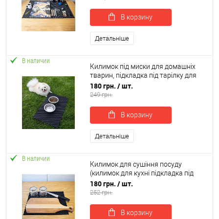
В корзину
Детальніше
В наличии
Килимок під миски для домашніх
тварин, підкладка під тарілку для
котів 40х30 см OSPORT (R-00039)
180 грн.
/ шт.
249 грн.
В корзину
Детальніше
В наличии
Килимок для сушіння посуду
(килимок для кухні підкладка під
мокрий посуд) 40х30 см OSPORT (R-
180 грн.
/ шт.
00052)
252 грн.
В корзину