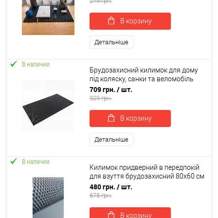
279 грн.
В корзину
Детальніше
В наличии
Брудозахисний килимок для дому
під коляску, санки та веломобіль
120х70 см EVA OSPORT (OF-0259)
709 грн.
/ шт.
929 грн.
В корзину
Детальніше
В наличии
Килимок придверний в передпокій
для взуття брудозахисний 80х60 см
OSPORT EVA (R-00041)
480 грн.
/ шт.
675 грн.
В корзину