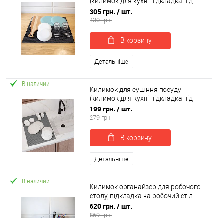
(килимок для кухні підкладка під
мокрий посуд) 60х50 см OSPORT (R-
305 грн.
/ шт.
00055)
430 грн.
В корзину
Детальніше
В наличии
Килимок для сушіння посуду
(килимок для кухні підкладка під
мокрий посуд) 50х30 см OSPORT (R-
199 грн.
/ шт.
00019)
279 грн.
В корзину
Детальніше
В наличии
Килимок органайзер для робочого
столу, підкладка на робочий стіл
100х60 см OSPORT (R-00063)
620 грн.
/ шт.
869 грн.