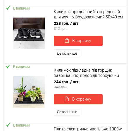
В наличии
Килимок придверний в передпокій
для взуття брудозахисний 50х40 см
OSPORT EVA (R-00044)
223 грн.
/ шт.
312 грн.
В корзину
Детальніше
В наличии
Килимок підкладка під горщик
вазон кашпо, водовідштовхуючий
брудозахисний OSPORT 60х40 см (R-
244 грн.
/ шт.
00049)
342 грн.
В корзину
Детальніше
В наличии
Плита електрична настільна 1000w