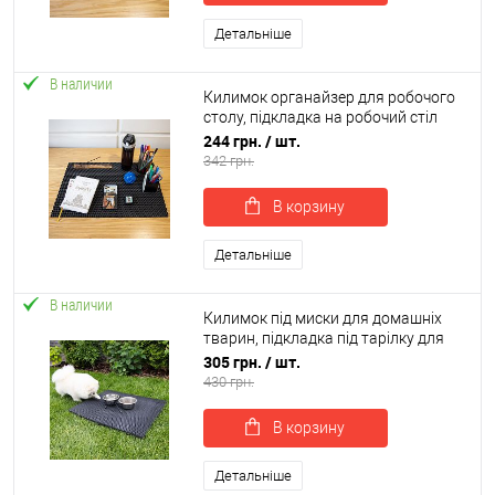
Детальніше
В наличии
Килимок органайзер для робочого
столу, підкладка на робочий стіл
60х40 см OSPORT (R-00060)
244 грн.
/ шт.
342 грн.
В корзину
Детальніше
В наличии
Килимок під миски для домашніх
тварин, підкладка під тарілку для
котів 60х50 см OSPORT (R-00036)
305 грн.
/ шт.
430 грн.
В корзину
Детальніше