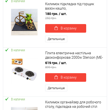
В наличии
Килимок підкладка під горщик
вазон кашпо,
водовідштовхувальний
180 грн.
/ шт.
грязезахисний OSPORT 40x30 см (R-
252 грн.
00051)
В корзину
Детальніше
В наличии
Плита електрична настільна
двоконфоркова 2000w Stenson (ME-
0013S)
619 грн.
/ шт.
899 грн.
В корзину
Детальніше
В наличии
Килимок органайзер для робочого
столу, підкладка на робочий стіл