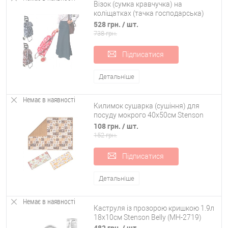
Візок (сумка кравчучка) на
коліщатках (тачка господарська)
тканинна 96см Stenson (MH-1900)
528 грн.
/ шт.
738 грн.
Підписатися
Детальніше
Немає в наявності
Килимок сушарка (сушіння) для
посуду мокрого 40х50см Stenson
(R84154)
108 грн.
/ шт.
152 грн.
Підписатися
Детальніше
Немає в наявності
Каструля із прозорою кришкою 1.9л
18х10см Stenson Belly (MH-2719)
482 грн.
/ шт.