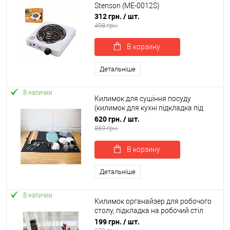
Stenson (ME-0012S)
312 грн.
/ шт.
498 грн.
В корзину
Детальніше
В наличии
Килимок для сушіння посуду
(килимок для кухні підкладка під
мокрий посуд) 100х60 см OSPORT
620 грн.
/ шт.
(R-00057)
869 грн.
В корзину
Детальніше
В наличии
Килимок органайзер для робочого
столу, підкладка на робочий стіл
50х30 см OSPORT (R-00026)
199 грн.
/ шт.