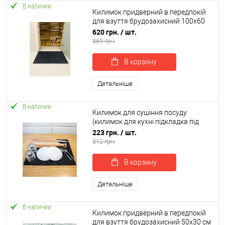
В наличии
Килимок придверний в передпокій
для взуття брудозахисний 100х60
см OSPORT EVA (R-00040)
620 грн.
/ шт.
869 грн.
В корзину
Детальніше
В наличии
Килимок для сушіння посуду
(килимок для кухні підкладка під
мокрий посуд) 50х40 см OSPORT (R-
223 грн.
/ шт.
00053)
312 грн.
В корзину
Детальніше
В наличии
Килимок придверний в передпокій
для взуття брудозахисний 50х30 см