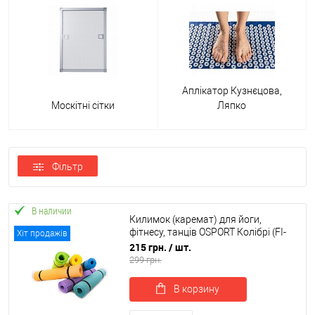
Аплікатор Кузнєцова,
Москітні сітки
Ляпко
Фільтр
В наличии
Килимок (каремат) для йоги,
фітнесу, танців OSPORT Колібрі (FI-
Хіт продажів
0077)
215 грн.
/ шт.
299 грн.
В корзину