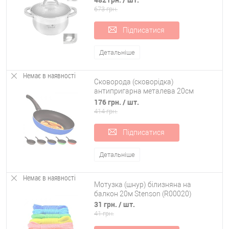
673 грн.
Підписатися
Детальніше
Немає в наявності
Сковорода (сковорідка)
антипригарна металева 20см
Stenson (MH-0279)
176 грн.
/ шт.
414 грн.
Підписатися
Детальніше
Немає в наявності
Мотузка (шнур) білизняна на
балкон 20м Stenson (R00020)
31 грн.
/ шт.
41 грн.