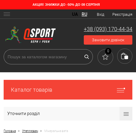
АКЦІЯ! ЗНИЖКИ ДО -50% ДО 08 СЕРПНЯ
Різновиди мінвати
UA
RU
Вхід
Реєстрація
Популярний виріб мають низькі показники теплопровідності
називається мінеральна вата, яка застосовується для утеплення
+38 (093) 170-44-34
фасадів, стін, стель, дахів та горищ. У складі має невеликі сплетені
волокна. Крім волокон у матеріалі міститься повітряні камери,
Замовити дзвінок
завдяки яким виріб має теплоізоляційні властивості.
0
Каталог товарів
Уточнити розділ
>
>
Головна
Утеплювач
Мінеральна вата