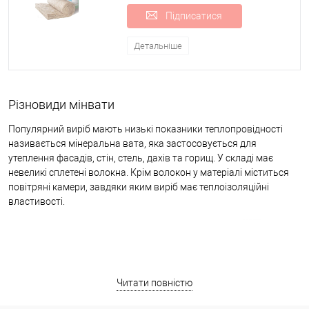
Підписатися
Плюси утеплювача:
висока міцність;
Детальніше
мінімальна усадка;
вологостійкість;
Різновиди мінвати
стійкість до деформації;
Популярний виріб мають низькі показники теплопровідності
шумоізоляція.
називається мінеральна вата, яка застосовується для
утеплення фасадів, стін, стель, дахів та горищ. У складі має
Яскравий приклад пресованого рулону, який можна
невеликі сплетені волокна. Крім волокон у матеріалі міститься
використовувати під штукатурку - базальтова вата Knauf Insulation
повітряні камери, завдяки яким виріб має теплоізоляційні
WM 640 GG/WM 660 GG.
властивості.
Правила вибору мінеральної вати
При покупці мінвати зверніть увагу на такі характеристики:
Щільність варіюється від 10 до 230 кг/м3. Від цього
показника залежать граничні навантаження та стійкість до
Читати повністю
деформації утеплювача.