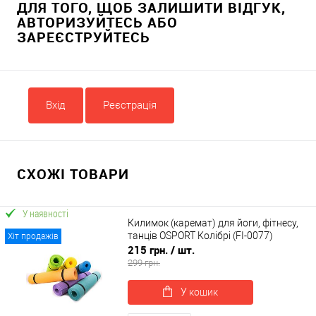
ДЛЯ ТОГО, ЩОБ ЗАЛИШИТИ ВІДГУК,
АВТОРИЗУЙТЕСЬ АБО
ЗАРЕЄСТРУЙТЕСЬ
Вхід
Реєстрація
СХОЖІ ТОВАРИ
У наявності
Килимок (каремат) для йоги, фітнесу,
танців OSPORT Колібрі (FI-0077)
Хіт продажів
215 грн.
/ шт.
299 грн.
У кошик