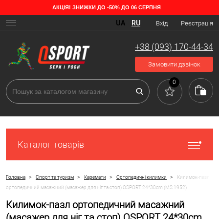
АКЦІЯ! ЗНИЖКИ ДО -50% ДО 06 СЕРПНЯ
UA
RU
Вхід
Реєстрація
+38 (093) 170-44-34
Замовити дзвінок
0
Каталог товарів
>
>
>
>
Головна
Спорт та туризм
Каремати
Ортопедичні килимки
Килимок-пазл
ортопедичний масажний (масажер для ніг та стоп) OSPORT 24*30cm (MS 1952)
Килимок-пазл ортопедичний масажний
(масажер для ніг та стоп) OSPORT 24*30cm