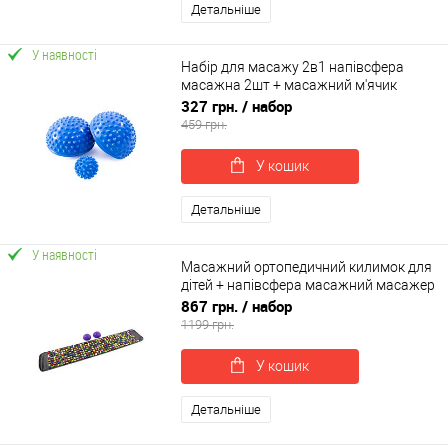
Детальніше
У наявності
Набір для масажу 2в1 напівсфера
масажна 2шт + масажний м'ячик
масажер для ніг МФР OSPORT Set 28
327 грн.
/ набор
(n-0059)
459 грн.
У кошик
Детальніше
У наявності
Масажний ортопедичний килимок для
дітей + напівсфера масажний масажер
для ніг 2шт OSPORT Set 73 (n-0103)
867 грн.
/ набор
1199 грн.
У кошик
Детальніше