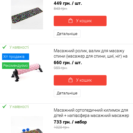
масажер) OSPORT Baby №1 (apl-035)
449 грн.
/ шт.
843 грн.
У кошик
Детальніше
У наявності
Масажний ролик, валик для масажу
спини (масажер для спини, шиї, ніг) на
Хіт продажів
підставці OSPORT 45см (OF-0310)
660 грн.
/ шт.
Рекомендуємо
959 грн.
У кошик
Детальніше
У наявності
Масажний ортопедичний килимок для
дітей + напівсфера масажний масажер
для ніг 2шт OSPORT Set 72 (n-0102)
733 грн.
/ набор
1020 грн.