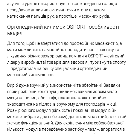
акупунктури не використовує точкове введення голок, а
передбачає вплив на активні точки стопи шляхом
натискання пальців рук, а простіше, масажних рухів.
Ортопедичний килимок OSPORT: особливості
моделі
Для того, щоб не звертатися до професійних масажистів, а
мати можливість самостійно проводити профілактику та
лікування різних захворювань, компанія OSPORT – світовий
лідер у виробництві товарів для здоров'я , туризму та спорту
‒ представила на ринку спеціальний ортопедичний
масажний килимок-пазл.
Виріб дуже зручний у використанні та зберіганні. Завдяки
своїй розбірній конструкції килимок займає зовсім мало
місця на полиці або шафі, також він може постійно
знаходитися на підлозі в зручному для господарів місці.
Розмір одного модуля (кількість і поєднання модулів Ви
можете вибрати для себе самі) досить компактний, але в той
же час функціональний. Для скріплення між собою бажаної
кількості модулів передбачено застібку «пазл», впоратися з