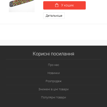
У кошик
Детальніше
Корисні посилання
Про нас
Новинки
Розпродаж
Знижені в ціні товари
Популярні товари