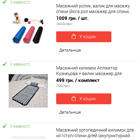
У наявності
Масажний ролик, валик для масажу
спини (йога рол масажер для спини,
шиї, ніг) OSPORT 90*15см (MS 3232)
1009 грн.
/ шт.
1613 грн.
У кошик
Детальніше
У наявності
Масажний килимок Аплікатор
Кузнєцова + валик масажер для
спини/шиї/ніг/стоп/голови/тіла
499 грн.
/ комплект
OSPORT (n-0004)
799 грн.
У кошик
Детальніше
У наявності
Масажний ортопедичний килимок для
ніг/стоп/спини дітей (акупунктурний