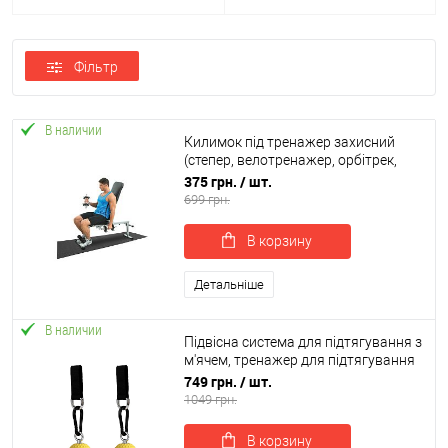
Фільтр
В наличии
Килимок під тренажер захисний
(степер, велотренажер, орбітрек,
бігова доріжка) 180х60см EVA
375 грн.
/ шт.
OSPORT (OF-0295)
699 грн.
В корзину
Детальніше
В наличии
Підвісна система для підтягування з
м'ячем, тренажер для підтягування
з 2 м'ячами 7.3 см OSPORT (MS 4618)
749 грн.
/ шт.
1049 грн.
В корзину