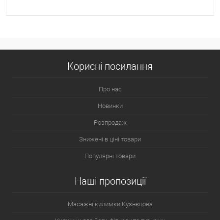
Корисні посилання
Про нас
Новинки
Розпродаж
Знижені в ціні товари
Популярні товари
Наші пропозиції
Масажні килимки Кузнєцова