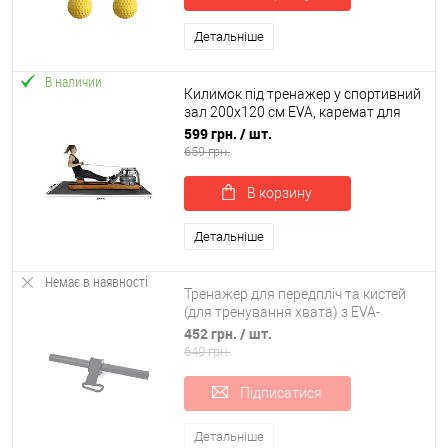
Детальніше
В наличии
Килимок під тренажер у спортивний
зал 200х120 см EVA, каремат для
тренувань OSPORT (OF-0231)
599 грн.
/ шт.
659 грн.
В корзину
Детальніше
Немає в наявності
Тренажер для передпліч та кистей
(для тренування хвата) з EVA-
ручками + ремінь для вантажів
452 грн.
/ шт.
OSPORT (MS 4617)
640 грн.
Підписатися
Детальніше