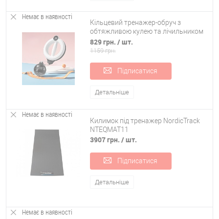
Немає в наявності
Кільцевий тренажер-обруч з
обтяжливою кулею та лічильником
для тренування рук OSPORT (MS
829 грн.
/ шт.
4802)
1159 грн.
Підписатися
Детальніше
Немає в наявності
Килимок під тренажер NordicTrack
NTEQMAT11
3907 грн.
/ шт.
Підписатися
Детальніше
Немає в наявності