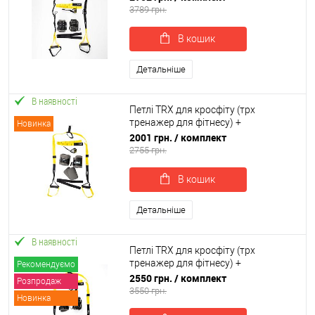
OSPORT Set 54 (n-0084)
3789 грн.
В кошик
Детальніше
В наявності
Петлі TRX для кросфіту (трх
тренажер для фітнесу) +
Новинка
гравітаційні черевики для турніку
2001 грн.
/ комплект
OSPORT Set 53 (n-0083)
2755 грн.
В кошик
Детальніше
В наявності
Петлі TRX для кросфіту (трх
тренажер для фітнесу) +
Рекомендуємо
гравітаційні черевики для турніку
2550 грн.
/ комплект
Розпродаж
OSPORT Set 52 (n-0082)
3550 грн.
Новинка