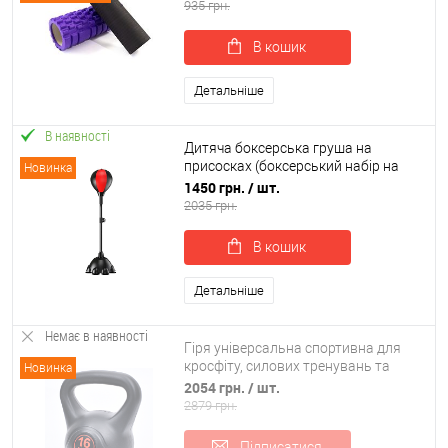
(OF-0319)
935 грн.
В кошик
Детальніше
В наявності
Дитяча боксерська груша на
присосках (боксерський набір на
Новинка
стійці) 110-160 см OSPORT (bx-0095)
1450 грн.
/ шт.
2035 грн.
В кошик
Детальніше
Немає в наявності
Гіря універсальна спортивна для
кросфіту, силових тренувань та
Новинка
фітнесу 16 кг OSPORT (MS 4196-16)
2054 грн.
/ шт.
2879 грн.
Підписатися