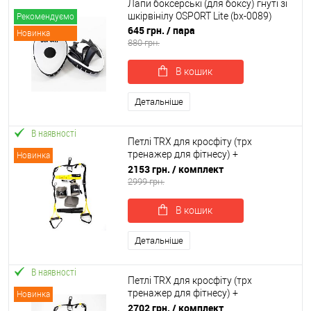
Лапи боксерські (для боксу) гнуті зі
шкірвінілу OSPORT Lite (bx-0089)
Рекомендуємо
645 грн.
/ пара
Новинка
880 грн.
В кошик
Детальніше
В наявності
Петлі TRX для кросфіту (трх
тренажер для фітнесу) +
Новинка
гравітаційні черевики для турніку
2153 грн.
/ комплект
OSPORT Set 55 (n-0085)
2999 грн.
В кошик
Детальніше
В наявності
Петлі TRX для кросфіту (трх
тренажер для фітнесу) +
Новинка
гравітаційні черевики для турніку
2702 грн.
/ комплект