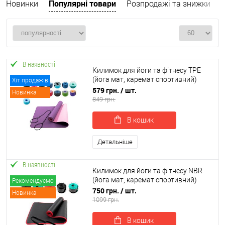
Популярні товари
Новинки
Розпродажі та знижки
В наявності
Килимок для йоги та фітнесу TPE
(йога мат, каремат спортивний)
Хіт продажів
OSPORT Yoga ECO Pro 6мм (FI-0076)
579 грн.
/ шт.
Новинка
849 грн.
В кошик
Детальніше
В наявності
Килимок для йоги та фітнесу NBR
(йога мат, каремат спортивний)
Рекомендуємо
OSPORT Mat Pro Plus 1см (OF-0276)
750 грн.
/ шт.
Новинка
1099 грн.
В кошик