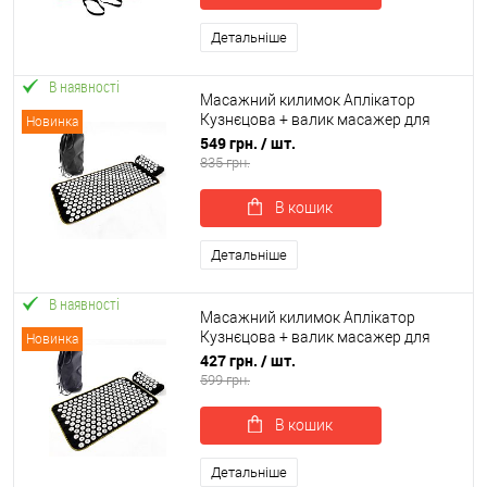
Детальніше
В наявності
Масажний килимок Аплікатор
Кузнєцова + валик масажер для
Новинка
спини/шиї/ніг/стоп/голови/тіла
549 грн.
/ шт.
OSPORT (apl-039)
835 грн.
В кошик
Детальніше
В наявності
Масажний килимок Аплікатор
Кузнєцова + валик масажер для
Новинка
спини/шиї/ніг/стоп/голови/тіла
427 грн.
/ шт.
OSPORT (apl-038)
599 грн.
В кошик
Детальніше