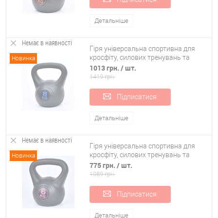
Детальніше
Немає в наявності
Гіря універсальна спортивна для
кросфіту, силових тренувань та
Новинка
фітнесу 8 кг OSPORT (MS 4196-8)
1013 грн.
/ шт.
1419 грн.
Підписатися
Детальніше
Немає в наявності
Гіря універсальна спортивна для
кросфіту, силових тренувань та
Новинка
фітнесу 6 кг OSPORT (MS 4196-6)
775 грн.
/ шт.
1089 грн.
Підписатися
Детальніше