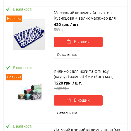
В наявності
Масажний килимок Аплікатор
Кузнєцова + валик масажер для
Новинка
спини/шиї/ніг/стоп/голови/тіла
420 грн.
/ шт.
OSPORT (apl-037)
589 грн.
В кошик
Детальніше
В наявності
Килимок для йоги та фітнесу
(каучук+замша) 4мм (йога мат,
Новинка
каремат спортивний) 183x68см
1229 грн.
/ шт.
OSPORT (OF-0286)
1720 грн.
В кошик
Детальніше
В наявності
Дитячий ігровий килимок-пазл (мат