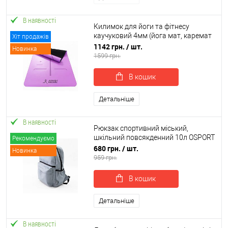
В наявності
Килимок для йоги та фітнесу
каучуковий 4мм (йога мат, каремат
Хіт продажів
спортивний) 183x68см OSPORT (OF-
1142 грн.
/ шт.
Новинка
0284)
1599 грн.
В кошик
Детальніше
В наявності
Рюкзак спортивний міський,
шкільний повсякденний 10л OSPORT
Рекомендуємо
(ty-0053)
680 грн.
/ шт.
Новинка
959 грн.
В кошик
Детальніше
В наявності