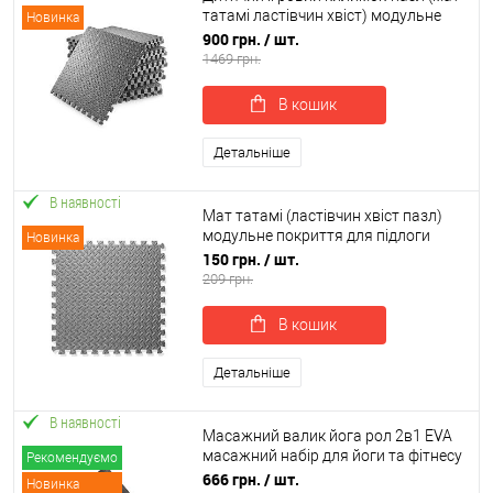
татамі ластівчин хвіст) модульне
Новинка
покриття для підлоги 6шт EVA
900 грн.
/ шт.
OSPORT (OF-0311)
1469 грн.
В кошик
Детальніше
В наявності
Мат татамі (ластівчин хвіст пазл)
модульне покриття для підлоги
Новинка
м'яка підлога EVA OSPORT 60 х 60 х
150 грн.
/ шт.
1см (OF-0313)
209 грн.
В кошик
Детальніше
В наявності
Масажний валик йога рол 2в1 EVA
масажний набір для йоги та фітнесу
Рекомендуємо
для масажу та розтяжки OSPORT
666 грн.
/ шт.
Новинка