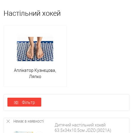
Настільний хокей
Аплікатор Кузнєцова,
Ляпко
Фільтр
Немає в наявності
Дитячий настільний хокей
63.5х34х10.5см JDZO (3021A)