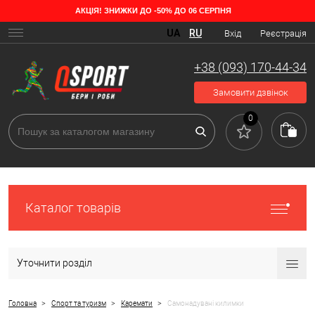
АКЦІЯ! ЗНИЖКИ ДО -50% ДО 06 СЕРПНЯ
Особливості надувних килимків
UA
RU
Вхід
Реєстрація
Комфортний килимок для туристичних походів та кемпінгу – це
надувний каремат, який дозволяє заощадити час та сили на
+38 (093) 170-44-34
надування. Внутрішнім наповнювачем виступає пресована піна,
схожа на властивості з поролоном; коли всередину виробу
Замовити дзвінок
потрапляє повітря, вона стає більшою, при цьому створюється
враження. що матрац накачується сам собою.
0
Каталог товарів
Уточнити розділ
>
>
>
Головна
Спорт та туризм
Каремати
Самонадувані килимки