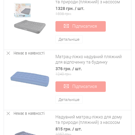
та природи (пляжний) з насосом
203х152см Intex (66769)
1328 грн.
/ шт.
1598 грн.
Підписатися
Детальніше
Немає в наявності
Матрац-ліжко надувний пляжний
для відпочинку та будинку
185x76см Bestway (67000)
376 грн.
/ шт.
1240 грн.
Підписатися
Детальніше
Немає в наявності
Надувний матрац-ліжко для дому
та природи (пляжний) з насосом
188х99см Bestway (67224)
815 грн.
/ шт.
1057 грн.