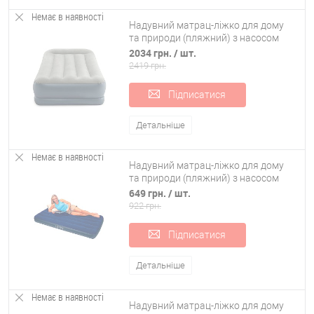
Немає в наявності
Надувний матрац-ліжко для дому
та природи (пляжний) з насосом
191х99см Intex (64116)
2034 грн.
/ шт.
2419 грн.
Підписатися
Детальніше
Немає в наявності
Надувний матрац-ліжко для дому
та природи (пляжний) з насосом
191х99см Intex (68757)
649 грн.
/ шт.
922 грн.
Підписатися
Детальніше
Немає в наявності
Надувний матрац-ліжко для дому