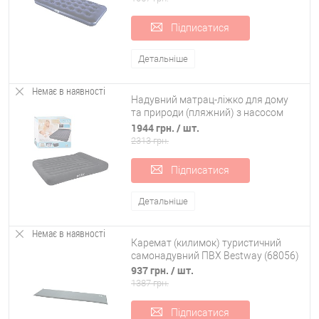
Підписатися
Детальніше
Немає в наявності
Надувний матрац-ліжко для дому
та природи (пляжний) з насосом
203х152см Intex (66781)
1944 грн.
/ шт.
2313 грн.
Підписатися
Детальніше
Немає в наявності
Каремат (килимок) туристичний
самонадувний ПВХ Bestway (68056)
937 грн.
/ шт.
1387 грн.
Підписатися