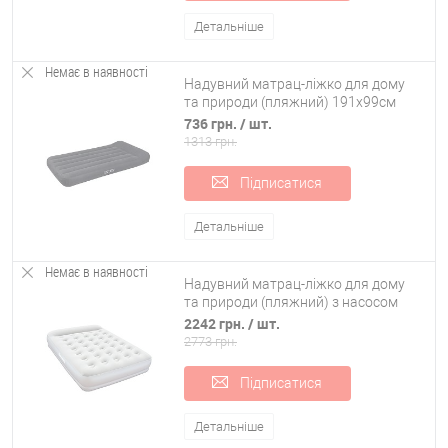
Детальніше
Немає в наявності
Надувний матрац-ліжко для дому
та природи (пляжний) 191х99см
Intex (66767)
736 грн.
/ шт.
1313 грн.
Підписатися
Детальніше
Немає в наявності
Надувний матрац-ліжко для дому
та природи (пляжний) з насосом
203х152см Bestway (67459)
2242 грн.
/ шт.
2773 грн.
Підписатися
Детальніше