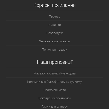
Корисні посилання
Про нас
Новинки
Розпродаж
Знижені в ціні товари
Конструкція самонадувного матраца для намету вирішує кілька
запитань. Це вага виробу, який доводиться нести на спині, і
Популярні товари
комфорт, створюваний карематом, незважаючи на каміння та
нерівності. Відрізняються килимки, що самонадуваються один
Наші пропозиції
від одного:
формою;
Масажні килимки Кузнєцова
Килимки для йоги, фітнесу та туризму
завтовшки;
Спортивні мати
якістю;
Боксерські рукавички
матеріалом;
Гумки для фітнесу
компактністю та вагою.