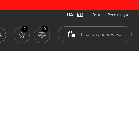
UA
RU
Вхід
Реєстрація
0
0
В кошику
порожньо