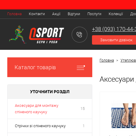
Головна
Контакти
Акції
Відгуки
Послуги
Колекції
Дос
+38 (093) 170-44-
Замовити дзвінок
Головна
>
Утеплюв
Каталог товарів
Аксесуари 
УТОЧНИТИ РОЗДІЛ
Аксесуари для монтажу
15
спіненого каучуку
Стрічки зі спіненого каучуку
1