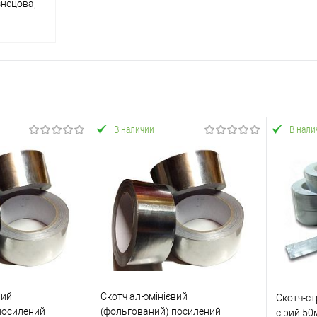
знєцова,
о
В наличии
В нали
вий
Скотч алюмінієвий
Скотч-ст
посилений
(фольгований) посилений
сірий 50