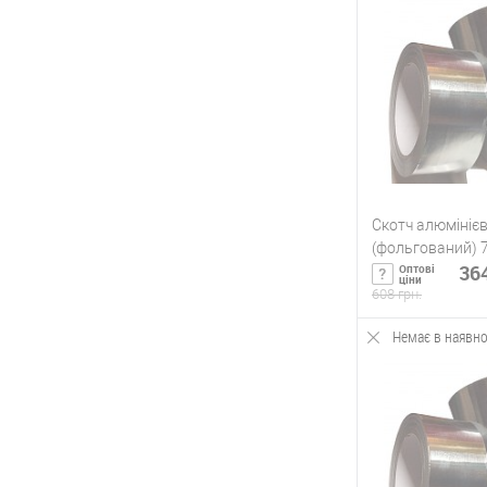
Купить в 1 кл
В избранное
Скотч алюмініє
(фольгований) 
364
Оптові
ціни
608 грн.
Немає в наявно
Під
Купить в 1 кл
В избранное