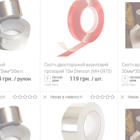
ик
К сравнению
Купить в 1 клик
К сравнению
Купит
Немає в
В избранное
Немає в
В изб
наявності
наявності
вий
Скотч двосторонній акриловий
Скотч а
75мм*30м.п.
прозорий 10м Stenson (MH-0970)
50мм*30
 грн.
119 грн.
Оптові
Оптові
/ рулон
/ шт.
ціни
ціни
143 грн.
479 грн.
сті
Немає в наявності
Немає 
писатися
Підписатися
ик
К сравнению
Купить в 1 клик
К сравнению
Купит
Немає в
В избранное
Немає в
В изб
наявності
наявності