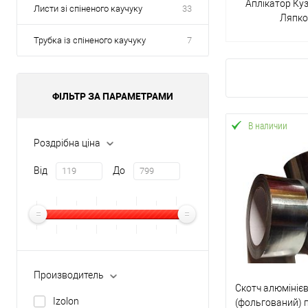
Аплікатор Ку
Листи зі спіненого каучуку
33
Ляпк
Трубка із спіненого каучуку
7
ФІЛЬТР ЗА ПАРАМЕТРАМИ
В наличии
Роздрібна ціна
Від
До
Производитель
Скотч алюмініє
Izolon
(фольгований) 