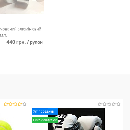
рмований алюмінієвий
м.п.
440 грн.
/ рулон
Підписатися
ь в 1 клик
К сравнению
ранное
Немає в
наявності
Хіт продажів
Рекомендуємо