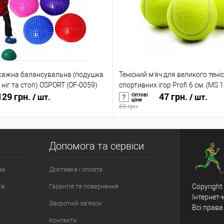
сажна балансувальна (подушка
Тенісний м'яч для великого теніс
ніг та стоп) OSPORT (OF-0059)
спортивних ігор Profi 6 см. (MS 
29 грн.
47 грн.
Оптові
/ шт.
/ шт.
ціни
69 грн.
Допомога та сервіси
ва
Доставка і оплата
та
Гарантія та повернення
Copyright
Інтернет-
Зворотній зв'язок
Всі права
Контакти