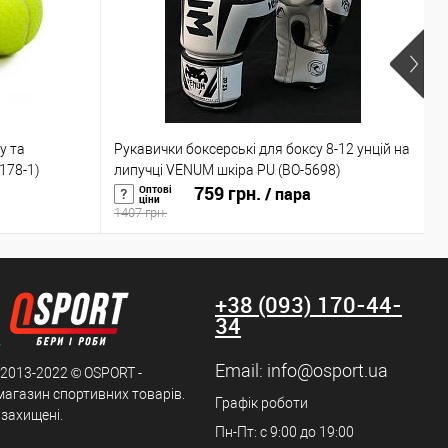
К
у та
Рукавички боксерські для боксу 8-12 унцій на
к
1178-1)
липучці VENUM шкіра PU (BO-5698)
759 грн.
(
Оптові
/ пара
ціни
1407 грн.
4
+38 (093) 170-44-
34
Email:
info@osport.ua
 2013-2022 © OSPORT -
магазин спортивних товарів.
Графік роботи
 захищені.
Пн-Пт: с 9:00 до 19:00