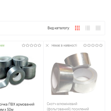
Вид каталогу:
чии
Немає в наявності
Скотч алюмінієвий
річка ПВХ армований
(фольгований) посилений
мм х 50м