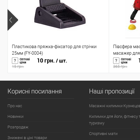
Пластикова пряжка-фіксатор для стрічки
Півсфера ма
25мм (FY-0004)
масажер для 
10 грн.
1
Оптові
Оптові
/ шт.
ціни
ціни
15 грн.
365 грн.
Корисні посилання
Наші пропозиції
Про нас
Масажні килимки Кузнєцо
Новинки
Килимки для йоги, фітнесу 
туризму
Розпродаж
Спортивні мати
Знижені в ціні товари