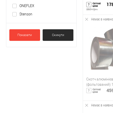
армуючої плівк
178
Оптові
ONEFLEX
ціни
(40м)
369 грн.
Stenson
Немає в наявно
В 
Показати
Скинути
Купить в 1 кл
В избранное
Скотч алюмініє
(фольгований) 
459
Оптові
ціни
Немає в наявно
Під