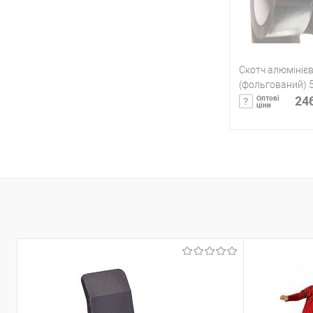
Скотч алюмініє
(фольгований) 
246
Оптові
ціни
Під
Купить в 1 кл
В избранное