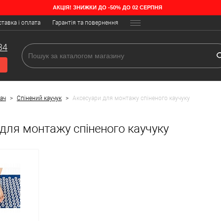
АКЦІЯ! ЗНИЖКИ ДО -50% ДО 02 СЕРПНЯ
тавка і оплата
Гарантія та повернення
34
ач
>
Спінений каучук
>
Аксесуари для монтажу спіненого каучуку
для монтажу спіненого каучуку